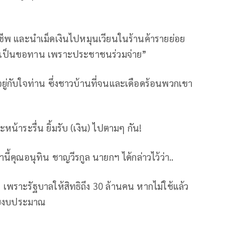
งชีพ และนำเม็ดเงินไปหมุนเวียนในร้านค้ารายย่อย
ายเป็นขอทาน เพราะประชาชนร่วมจ่าย”
ึ้นอยู่กับใจท่าน ซึ่งชาวบ้านที่จนและเดือดร้อนพวกเขา
ะหน้าระรื่น ยิ้มรับ (เงิน) ไปตามๆ กัน!
น้านี้คุณอนุทิน ชาญวีรกูล นายกฯ ได้กล่าวไว้ว่า..
พราะรัฐบาลให้สิทธิถึง 30 ล้านคน หากไม่ใช้แล้ว
่ายงบประมาณ