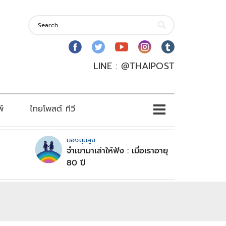
LINE : @THAIPOST
พ์
ไทยโพสต์ ทีวี
มองมุมสูง
จำเขามาเล่าให้ฟัง : เมื่อเราอายุ
80 ปี