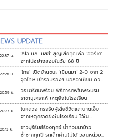
EWS UPDATE
'ลิโอเนล เมสซี' สูญเสียคุณพ่อ 'ฮอร์เก'
22:37 น.
จากไปอย่างสงบในวัย 68 ปี
'ไทย' เปิดบ้านชนะ 'เมียนมา' 2-0 จาก 2
22:26 น.
จุดโทษ เข้ารอบรองฯ บอลอาเซียน ดวล
'สิงคโปร์'
วธ.เตรียมพร้อม พิธีการศพในพระบรม
20:59 น.
ราชานุเคราะห์ เหตุยิงในโรงเรียน
ในหลวง ทรงรับผู้เสียชีวิตและบาดเจ็บ
20:27 น.
จากเหตุกราดยิงในโรงเรียน ไว้ใน
พระบรมราชานุเคราะห์
ชาวบุรีรัมย์ร้องทุกข์ น้ำท่วมนาข้าว
20:13 น.
ซ้ำซากทุกปี รถเล็กผ่านไม่ได้ วอนหน่วย