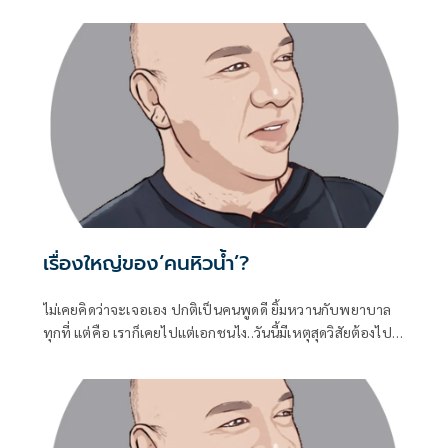
เรื่องใหญ่ของ‘คนหิวน้ำ’?
ไม่เคยคิดว่าจะเจอเอง ปกติเป็นคนพูดดี ยิ้มหวานกับพยาบาล
ทุกที่ แต่คือ เราก็เคยไปแต่เอกชนไง..วันนี้มีเหตุสุดวิสัยต้องไป..
(รพ.รัฐจ้า)