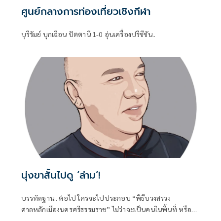
ศูนย์กลางการท่องเที่ยวเชิงกีฬา
บุรีรัมย์ บุกเฉือน ปัตตานี 1-0 อุ่นเครื่องปรีซีซัน..
นุ่งขาสั้นไปดู ‘ล่าม’!
บรรทัดฐาน.. ต่อไป ใครจะไปประกอบ “พิธีบวงสรวง
ศาลหลักเมืองนครศรีธรรมราช” ไม่ว่าจะเป็นคนในพื้นที่ หรือ
คนจังหวัด-ภาคอื่นใด..