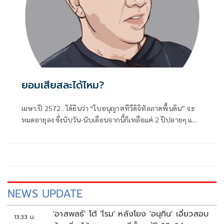
ยอมเสียสละได้ไหม?
เมษา.ปี 2572.. ได้ยินว่า “ใบอนุญาตทีวีดิจิทัลภาคพื้นดิน” จะ
หมดอายุลง ซึ่งนับวัน-นับเดือนจากนี้ก็เหลือแค่ 2 ปีปลายๆ แต่ดู
เหมือนหน่วยงานกำกับดูแล
NEWS UPDATE
'อาสพลธ์' โต้ 'โรม' หลังโยง 'อนุทิน' เอี่ยวสอบ
13:33 น.