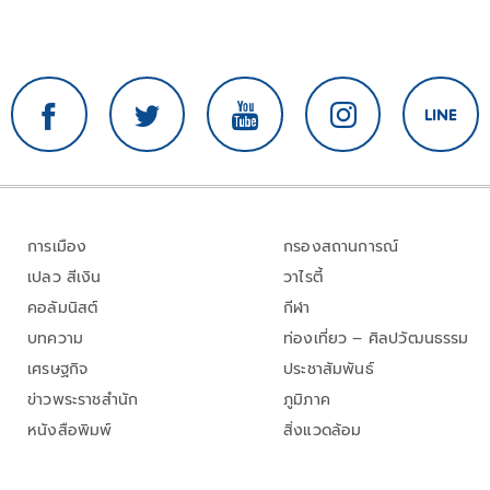
การเมือง
กรองสถานการณ์
เปลว สีเงิน
วาไรตี้
คอลัมนิสต์
กีฬา
บทความ
ท่องเที่ยว – ศิลปวัฒนธรรม
เศรษฐกิจ
ประชาสัมพันธ์
ข่าวพระราชสำนัก
ภูมิภาค
หนังสือพิมพ์
สิ่งแวดล้อม