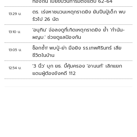
ท้องถิ่น โบ้ยขบวนการมีตั้งแต่ปี 62-64
ตร. เร่งหาชนวนเหตุกราดยิง ยันปืนปู่เด็ก พบ
13:29 น.
รัวไป 26 นัด
'อนุทิน' จ่อลงดูที่เกิดเหตุกราดยิง ย้ำ 'กำนัน-
13:10 น.
ผญบ.' ช่วยดูแลป้องกัน
ช็อกซ้ำ! พบปู่-ย่า มือยิง รร.เทพศิรินทร์ เสีย
13:05 น.
ชีวิตในบ้าน
'3 นิ้ว' บุก ยธ. บี้คุ้มครอง 'อานนท์' เลิกแยก
12:54 น.
แดนผู้ต้องขังคดี 112