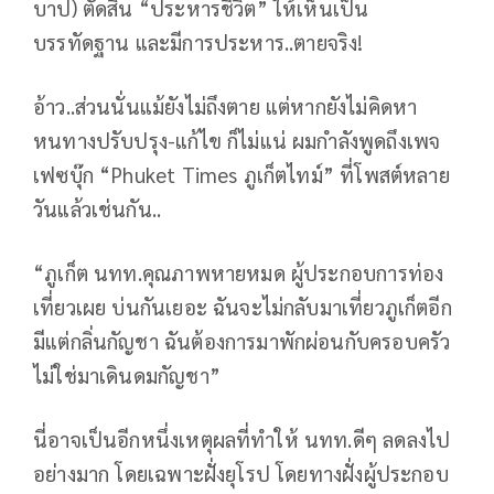
บาป) ตัดสิน “ประหารชีวิต” ให้เห็นเป็น
บรรทัดฐาน และมีการประหาร..ตายจริง!
อ้าว..ส่วนนั่นแม้ยังไม่ถึงตาย แต่หากยังไม่คิดหา
หนทางปรับปรุง-แก้ไข ก็ไม่แน่ ผมกำลังพูดถึงเพจ
เฟซบุ๊ก “Phuket Times ภูเก็ตไทม์” ที่โพสต์หลาย
วันแล้วเช่นกัน..
“ภูเก็ต นทท.คุณภาพหายหมด ผู้ประกอบการท่อง
เที่ยวเผย บ่นกันเยอะ ฉันจะไม่กลับมาเที่ยวภูเก็ตอีก
มีแต่กลิ่นกัญชา ฉันต้องการมาพักผ่อนกับครอบครัว
ไม่ใช่มาเดินดมกัญชา”
นี่อาจเป็นอีกหนึ่งเหตุผลที่ทำให้ นทท.ดีๆ ลดลงไป
อย่างมาก โดยเฉพาะฝั่งยุโรป โดยทางฝั่งผู้ประกอบ