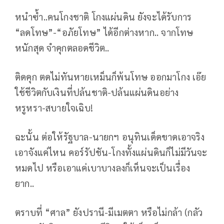
หนำซ้ำ..คนโกงชาติ โกงแผ่นดิน ยังจะได้รับการ
“ลดโทษ”-“อภัยโทษ” ได้อีกต่างหาก.. จากโทษ
หนักสุด จำคุกตลอดชีวิต..
ติดคุก ตดไม่ทันหายเหม็นก็พ้นโทษ ออกมาโกง เอ๊ย
ใช้ชีวิตกับเงินที่ปล้นชาติ-ปล้นแผ่นดินอย่าง
หรูหรา-สบายใจเฉิบ!
ฉะนั้น ต่อให้รัฐบาล-นายกฯ อนุทินเด็ดขาดเอาจริง
เอาจังแค่ไหน คอร์รัปชัน-โกงทั้งแผ่นดินก็ไม่มีวันจะ
หมดไป หรือเอาแค่เบาบางลงก็เห็นจะเป็นเรื่อง
ยาก..
ตราบที่ “ศาล” ยังปรานี-มีเมตตา หรือไม่กล้า (กลัว