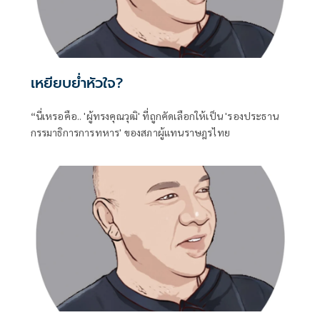
เหยียบย่ำหัวใจ?
“นี่เหรอคือ.. 'ผู้ทรงคุณวุฒิ' ที่ถูกคัดเลือกให้เป็น 'รองประธาน
กรรมาธิการการทหาร' ของสภาผู้แทนราษฎรไทย