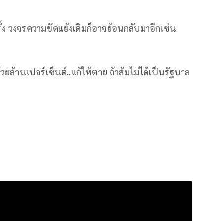
่ครั้ง วงจรความขัดแย้งเดิมก็อาจย้อนกลับมาอีกเช่น
ล้านเปอร์เซ็นต์..แก้ให้ตาย ถ้าส้มไม่ได้เป็นรัฐบาล