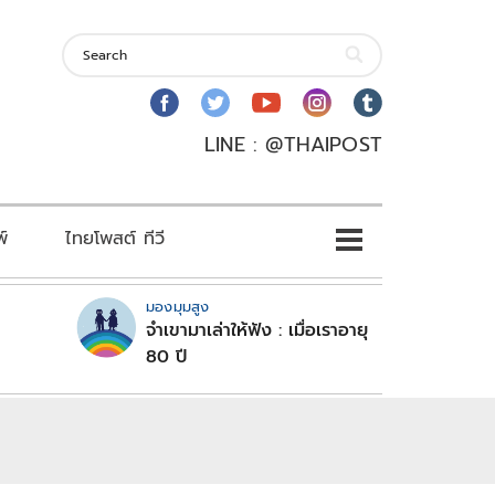
LINE : @THAIPOST
พ์
ไทยโพสต์ ทีวี
มองมุมสูง
จำเขามาเล่าให้ฟัง : เมื่อเราอายุ
80 ปี