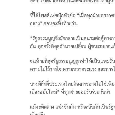
อธิการบดีฝ่ายบริหารและคณบดีวิทยาลัยผู้น
ที่ได้โพสต์เฟซบุ๊กหัวข้อ “เมื่อทุกฝ่ายอยา
กลาง” ก่อนจะทิ้งท้ายว่า..
“รัฐธรรมนูญจึงมักกลายเป็นสนามต่อสู้ทางกา
กัน ทุกครั้งที่ดุลอำนาจเปลี่ยน ผู้ชนะอยากแก้
จนท้ายที่สุดรัฐธรรมนูญถูกทำให้เป็นแพะรั
ความไม่ไว้วางใจ ความหวาดระแวง และการไ
บางทีสิ่งที่ประเทศไทยต้องการอาจไม่ใช่เพี
เมืองฉบับใหม่” ที่ทุกฝ่ายยอมรับร่วมกันว่า
แม้จะคิดต่าง แข่งขันกัน หรือสลับกันเป็นรัฐบ
เดียวกัน