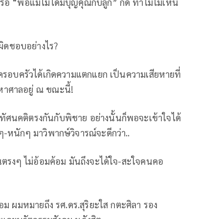
หรือ “พ่อแม่ไม่ได้มีบุญคุณกับลูก” ก็ดี ทำไมไม่เห็น
บผิดชอบอย่างไร?
หลายครอบครัวได้เกิดความแตกแยก เป็นความเสียหายที่
าศาลอยู่ ณ ขณะนี้!
น มีทัศนคติตรงกันกับพิชาย อย่างนั้นก็พอจะเข้าใจได้
หนักๆ มาวิพากษ์วิจารณ์จะดีกว่า..
ชนตรงๆ ไม่อ้อมค้อม มันถึงจะได้ใจ-สะใจคนคอ
้อม ผมหมายถึง รศ.ดร.สุริยะใส กตะศิลา รอง