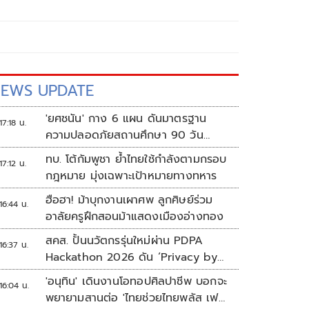
EWS UPDATE
'ยศชนัน' กาง 6 แผน ดันมาตรฐาน
17:18 น.
ความปลอดภัยสถานศึกษา 90 วัน
ป้องกันก่อเหตุรุนแรง
ทบ. โต้กัมพูชา ย้ำไทยใช้กำลังตามกรอบ
17:12 น.
กฎหมาย มุ่งเฉพาะเป้าหมายทางทหาร
ฮือฮา! ม้าบุกงานเผาศพ ลูกศิษย์ร่วม
16:44 น.
อาลัยครูฝึกสอนม้าแสดงเมืองอ่างทอง
สคส. ปั้นนวัตกรรุ่นใหม่ผ่าน PDPA
16:37 น.
Hackathon 2026 ดัน ‘Privacy by
Design for all’ สู่โซลูชันคุ้มครอง
'อนุทิน' เดินงานโอทอปศิลปาชีพ บอกจะ
16:04 น.
ข้อมูลส่วนบุคคลที่ใช้ได้จริง
พยายามสานต่อ 'ไทยช่วยไทยพลัส เฟส