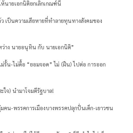
ให้นายเอกนิติยกเลิกเกณฑ์นี้
ล้ว เป็นความเสียหายที่ทำลายทุนทางสังคมของ
ว่าง นายอนุทิน กับ นายเอกนิติ”
ม่รั้น-ไม่ดื้อ “ยอมจอด” ไม่ (ฝืน) ไปต่อ การออก
สะใจ) นำมาโจมตีรัฐบาล!
ลุ่มคน-พรรคการเมืองบางพรรคปลุกปั่นเด็ก-เยาวชน