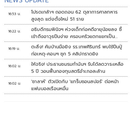
NEWS UPDATE
โปรดเกล้าฯ ถอดถอน 62 ตุลาการศาลทหาร
16:53 น.
สูงสุด แต่งตั้งใหม่ 51 ราย
อธิบดีกรมพินิจฯ ห่วงเด็กก่อคดีอายุน้อยลง ชี้
16:22 น.
เข้าถึงอาวุธปืนง่าย ครอบครัวแตกแยกเป็น
ชนวนสำคัญ
ตะลึง! ค้นบ้านมือยิง รร.เทพศิรินทร์ พบใช้ปืนปู่
16:19 น.
ก่อเหตุ-คอมฯ ซุก 5 คลิปกราดยิง
ให้จริง! ประธานชมรมกำนันฯ รับได้ลดวาระเหลือ
16:02 น.
5 ปี วอนฟื้นกองทุนสตรีอำเภอละล้าน
'ซาลาห์' ตัวเปิดกับ 'แทร็บซอนสปอร์' ต่อหน้า
16:02 น.
แฟนบอลเรือนหมื่น