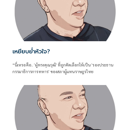
เหยียบย่ำหัวใจ?
“นี่เหรอคือ.. 'ผู้ทรงคุณวุฒิ' ที่ถูกคัดเลือกให้เป็น 'รองประธาน
กรรมาธิการการทหาร' ของสภาผู้แทนราษฎรไทย