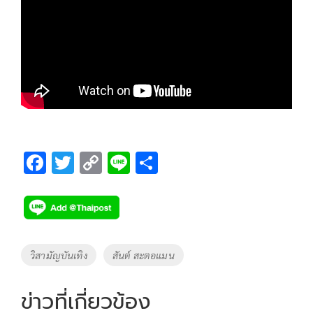
F
T
C
Li
S
ac
wi
o
n
h
e
tt
p
e
ar
b
er
y
e
o
Li
Tags
วิสามัญบันเทิง
สันต์ สะตอแมน
o
n
k
k
ข่าวที่เกี่ยวข้อง