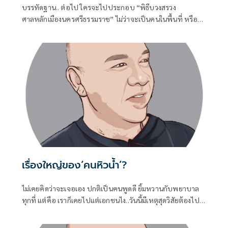
บรรทัดฐาน.. ต่อไป ใครจะไปประกอบ “พิธีบวงสรวง
ศาลหลักเมืองนครศรีธรรมราช” ไม่ว่าจะเป็นคนในพื้นที่ หรือ
คนจังหวัด-ภาคอื่นใด..
เรื่องใหญ่ของ‘คนหิวน้ำ’?
ไม่เคยคิดว่าจะเจอเอง ปกติเป็นคนพูดดี ยิ้มหวานกับพยาบาล
ทุกที่ แต่คือ เราก็เคยไปแต่เอกชนไง..วันนี้มีเหตุสุดวิสัยต้องไป..
(รพ.รัฐจ้า)