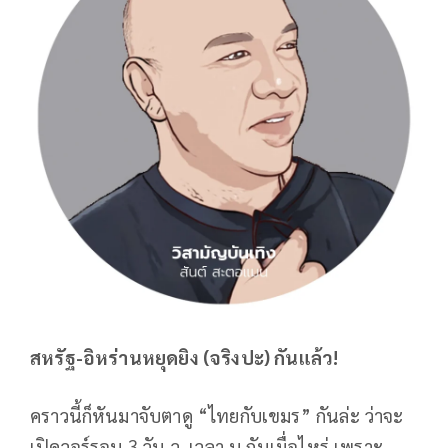
สหรัฐ-อิหร่านหยุดยิง (จริงปะ) กันแล้ว!
คราวนี้ก็หันมาจับตาดู “ไทยกับเขมร” กันล่ะ ว่าจะ
เปิดวอร์รอบ 3 วัน ว. เวลา น.กันเมื่อไหร่ เพราะ