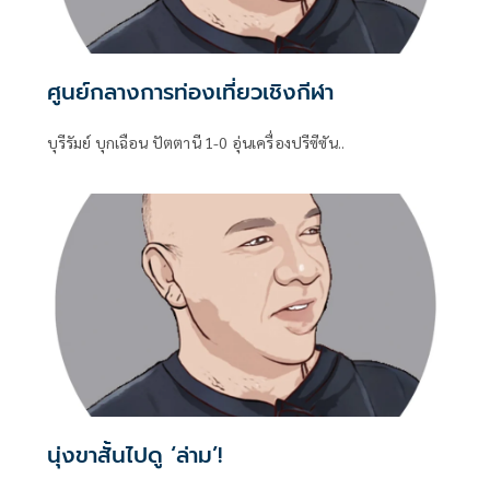
ศูนย์กลางการท่องเที่ยวเชิงกีฬา
บุรีรัมย์ บุกเฉือน ปัตตานี 1-0 อุ่นเครื่องปรีซีซัน..
นุ่งขาสั้นไปดู ‘ล่าม’!