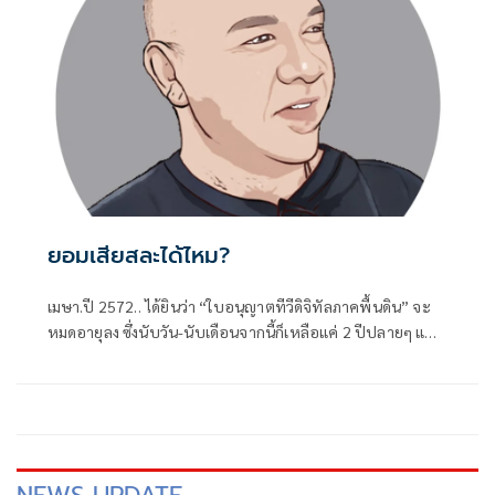
ยอมเสียสละได้ไหม?
เมษา.ปี 2572.. ได้ยินว่า “ใบอนุญาตทีวีดิจิทัลภาคพื้นดิน” จะ
หมดอายุลง ซึ่งนับวัน-นับเดือนจากนี้ก็เหลือแค่ 2 ปีปลายๆ แต่ดู
เหมือนหน่วยงานกำกับดูแล