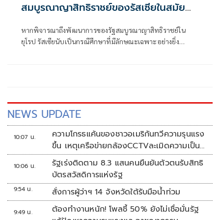
สมบูรณาญาสิทธิราชย์ของรัสเซียในสมัย
พระเจ้าซาร์ปีเตอร์มหาราช (ตอนที่ 2)
หากพิจารณาถึงพัฒนาการของรัฐสมบูรณาญาสิทธิราชย์ใน
ยุโรป รัสเซียนับเป็นกรณีศึกษาที่มีลักษณะเฉพาะอย่างยิ่ง
เนื่องจากพัฒนาการของรัฐรัสเซียมิได้เกิดจากการเติบโต
NEWS UPDATE
ความโกรธแค้นของชาวอเมริกันทวีความรุนแรง
10:07 น.
ขึ้น เหตุเครือข่ายกล้องCCTVละเมิดความเป็น
ส่วนตัว
รัฐเร่งติดตาม 8.3 แสนคนยืนยันตัวตนรับสิทธิ
10:06 น.
บัตรสวัสดิการแห่งรัฐ
9:54 น.
สั่งการผู้ว่าฯ 14 จังหวัดใต้รับมือน้ำท่วม
ต้องทำงานหนัก! โพลชี้ 50% ยังไม่เชื่อมั่นรัฐ
9:49 น.