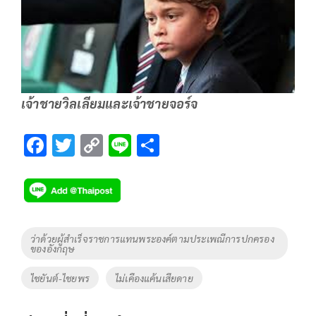
เจ้าชายวิลเลียมและเจ้าชายจอร์จ
F
T
C
Li
S
ac
wi
o
n
h
e
tt
p
e
ar
b
er
y
e
o
Li
Tags
ว่าด้วยผู้สำเร็จราชการแทนพระองค์ตามประเพณีการปกครอง
ของอังกฤษ
o
n
k
k
ไชยันต์-ไชยพร
ไม่เคืองแค้นเสียดาย