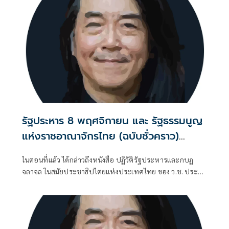
รัฐประหาร 8 พฤศจิกายน และ รัฐธรรมนูญ
แห่งราชอาณาจักรไทย (ฉบับชั่วคราว)
พุทธศักราช 2490 (ตอนที่ 17): พระราช
ในตอนที่แล้ว ได้กล่าวถึงหนังสือ ปฏิวัติรัฐประหารและกบฏ
หัตถเลขาในหลวงรัชกาลที่ 9 สนับสนุน
จลาจล ในสมัยประชาธิปไตยแห่งประเทศไทย ของ ว.ช. ประสัง
รัฐประหารของจอมพล ป. จริงหรือมั่ว ?
สิต ที่ติพิมพ์เผยแพร่ในปี พ.ศ. 2492