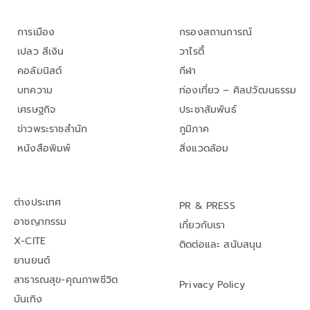
การเมือง
กรองสถานการณ์
เปลว สีเงิน
วาไรตี้
คอลัมนิสต์
กีฬา
บทความ
ท่องเที่ยว – ศิลปวัฒนธรรม
เศรษฐกิจ
ประชาสัมพันธ์
ข่าวพระราชสำนัก
ภูมิภาค
หนังสือพิมพ์
สิ่งแวดล้อม
ต่างประเทศ
PR & PRESS
อาชญากรรม
เกี่ยวกับเรา
X-CITE
ติดต่อและ สนับสนุน
ยานยนต์
สาธารณสุข-คุณภาพชีวิต
Privacy Policy
บันเทิง