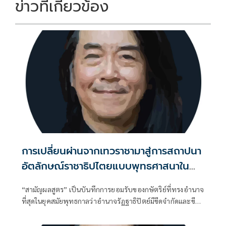
ข่าวที่เกี่ยวข้อง
การเปลี่ยนผ่านจากเทวราชามาสู่การสถาปนา
อัตลักษณ์ราชาธิปไตยแบบพุทธศาสนาใน
พระไตรปิฏก : สามัญผลสูตรในฐานะทฤษฎี
“สามัญผลสูตร” เป็นบันทึกการยอมรับของกษัตริย์ที่ทรงอำนาจ
ขีดจำกัดของอำนาจรัฐเหนือแรงงานและ
ที่สุดในยุคสมัยพุทธกาลว่าอำนาจรัฏฐาธิปัตย์มีขีดจำกัดและขีด
ทรัพย์สิน
จำกัดนั้นอยู่ที่พรมแดนระหว่างร่างกายและจิตใจของพลเมือง