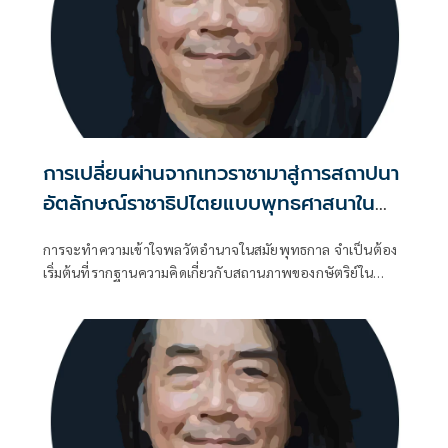
การเปลี่ยนผ่านจากเทวราชามาสู่การสถาปนา
อัตลักษณ์ราชาธิปไตยแบบพุทธศาสนาใน
พระไตรปิฏก
การจะทำความเข้าใจพลวัตอำนาจในสมัยพุทธกาล จำเป็นต้อง
เริ่มต้นที่รากฐานความคิดเกี่ยวกับสถานภาพของกษัตริย์ใน
อุดมการณ์พราหมณ์ดั้งเดิม