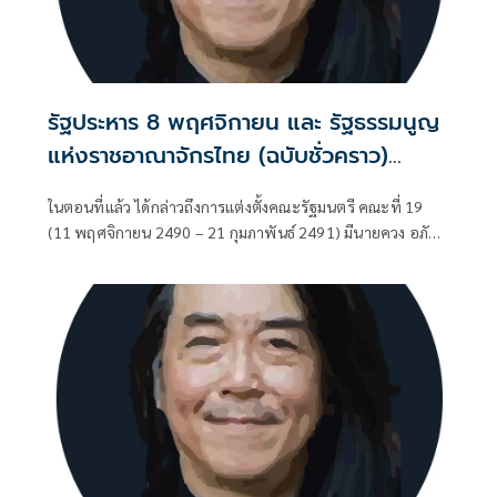
รัฐประหาร 8 พฤศจิกายน และ รัฐธรรมนูญ
แห่งราชอาณาจักรไทย (ฉบับชั่วคราว)
พุทธศักราช 2490 (ตอนที่ 16): จอมพล ป.
ในตอนที่แล้ว ได้กล่าวถึงการแต่งตั้งคณะรัฐมนตรี คณะที่ 19
สาบานว่าทำรัฐประหาร ไม่ได้หวังตำแหน่ง
(11 พฤศจิกายน 2490 – 21 กุมภาพันธ์ 2491) มีนายควง อภัย
ใดๆ
วงศ์ เป็นนายกรัฐมนตรี ประกาศพระบรมราชโองการ