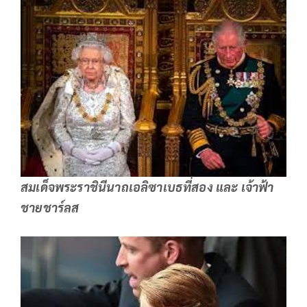
สมเด็จพระราชินีนาถเอลิซาเบธที่สอง และ เจ้าฟ้า
ชายชาร์ลส