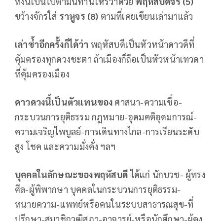
ทั้งนี้เป็นไปตามนิทานโหรว่าด้วย
พฤหัสบดีจร (
5)
ขว้างจักรใส่
ราหูจร (
8)
ตามที่เคยเขียนเล่ามาแล้ว
เล่าซ้ำอีกครั้งก็ได้ว่า
พฤหัสบดีเป็นหัวหน้าดาวดีที่
คุ้มครองทุกดวงชะตา ถ้าเมืองก็ถือเป็นหัวหน้าเทวดา
ที่คุ้มครองเมือง
ดาวดวงนี้เป็นตัวแทนของ
ศาสนา-ความเชื่อ-
กระบวนการยุติธรรม กฎหมาย-อุดมคติอุดมการณ์-
ความเจริญไพบูลย์-การเดินทางไกล-การเรียนระดับ
สูง โชค และความมั่งคั่ง ฯลฯ
บุคคลในลักษณะของพฤหัสบดี
ได้แก่ นักบวช- ผู้ทรง
ศีล-ผู้พิพากษา บุคคลในกระบวนการยุติธรรม-
ทนายความ-แพทย์หรือคนในระบบสาธารณสุข-ที่
ปรึกษา-สมาชิกวุฒิสภา-อาจารย์-หรือนักศึกษา-ผู้คง