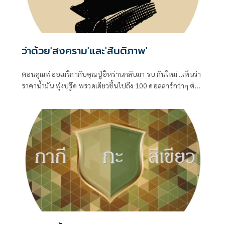
ว่าด้วย'สงคราม'และ'สันติภาพ'
ตอนคุณพ่ออเมริกากับคุณปู่อิหร่านกลับมา รบ กันใหม่...เห็นว่า
ราคาน้ำมัน พุ่งปรู๊ด พรวดเดียวขึ้นไปถึง 100 ดอลลาร์กว่าๆ ต่อ
บาร์เรล ทั้ง Brent ทะเลเหนือ และ WTI เท็กซัสของอเมริกา