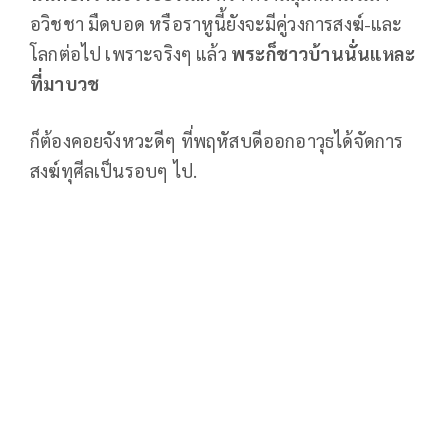
อวิชชา มืดบอด หรือราหูนี้ยังจะมีคู่วงการสงฆ์-และ
โลกต่อไป เพราะจริงๆ แล้ว
พระก็ชาวบ้านนั่นแหละ
ที่มาบวช
ก็ต้องคอยจังหวะดีๆ ที่พฤหัสบดีออกอาวุธได้จัดการ
สงฆ์ทุศีลเป็นรอบๆ ไป.