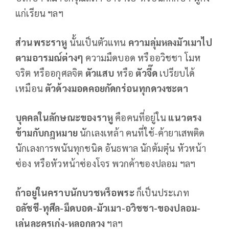
แก่เรียน ฯลฯ
ส่วนพระราหู
นั้นเป็นตัวแทน
ความลุ่มหลงมัวเมาไป
ตามอารมณ์ต่างๆ
ความมืดบอด หรืออวิชชา โมห
จริต หรืออกุศลจิต
ตัวแสบ
หรือ
ตัวจี๊ด
เปรียบได้
เหมือน
ตัวด้วงมอดคอยกัดกร่อนทุกดวงชะตา
บุคคลในลักษณะของราหู
คือคนที่อยู่ใน
แนวตรง
ข้ามกับกฎหมาย
นักเลงเหล้า คนที่ใช้-ค้ายาเสพติด
นักเลงการพนันทุกชนิด อันธพาล นักต้มตุ๋น หัวหน้า
ซ่อง หรือหัวหน้าซ่องโจร พวกค้าของปลอม ฯลฯ
ถ้าอยู่ในคราบนักบวชหรือพระ
ก็เป็นประเภท
อลัชชี
-ทุศีล-มืดบอด-มัวเมา-อวิชชา-ของปลอม-
เล่นละครเก่ง-หลอกลวง
ฯลฯ