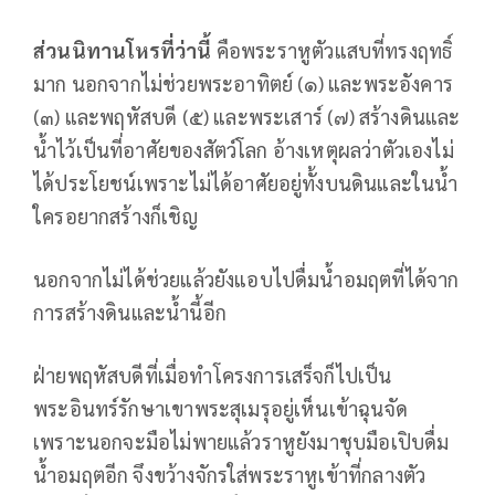
ส่วนนิทานโหรที่ว่านี้
คือพระราหูตัวแสบที่ทรงฤทธิ์
มาก นอกจากไม่ช่วยพระอาทิตย์ (๑) และพระอังคาร
(๓) และพฤหัสบดี (๕) และพระเสาร์ (๗) สร้างดินและ
น้ำไว้เป็นที่อาศัยของสัตว์โลก อ้างเหตุผลว่าตัวเองไม่
ได้ประโยชน์เพราะไม่ได้อาศัยอยู่ทั้งบนดินและในน้ำ
ใครอยากสร้างก็เชิญ
นอกจากไม่ได้ช่วยแล้วยังแอบไปดื่มน้ำอมฤตที่ได้จาก
การสร้างดินและน้ำนี้อีก
ฝ่ายพฤหัสบดีที่เมื่อทำโครงการเสร็จก็ไปเป็น
พระอินทร์รักษาเขาพระสุเมรุอยู่เห็นเข้าฉุนจัด
เพราะนอกจะมือไม่พายแล้วราหูยังมาชุบมือเปิบดื่ม
น้ำอมฤตอีก จึงขว้างจักรใส่พระราหูเข้าที่กลางตัว