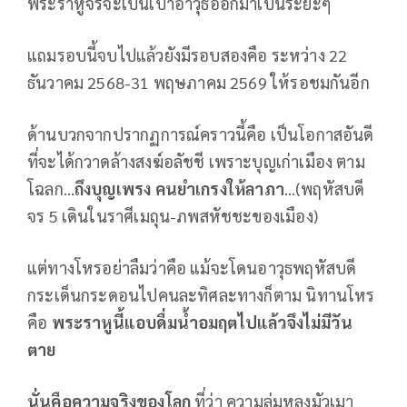
พระราหูจรจะเป็นเป้าอาวุธออกมาเป็นระยะๆ
แถมรอบนี้จบไปแล้วยังมีรอบสองคือ ระหว่าง 22
ธันวาคม 2568-31 พฤษภาคม 2569 ให้รอชมกันอีก
ด้านบวกจากปรากฏการณ์คราวนี้คือ เป็นโอกาสอันดี
ที่จะได้กวาดล้างสงฆ์อลัชชี เพราะบุญเก่าเมือง ตาม
โฉลก…
ถึงบุญเพรง คนยำเกรงให้ลาภา
…(พฤหัสบดี
จร 5 เดินในราศีเมถุน-ภพสหัชชะของเมือง)
แต่ทางโหรอย่าลืมว่าคือ แม้จะโดนอาวุธพฤหัสบดี
กระเด็นกระดอนไปคนละทิศละทางก็ตาม นิทานโหร
คือ
พระราหูนี้แอบดื่มน้ำอมฤตไปแล้วจึงไม่มีวัน
ตาย
นั่นคือความจริงของโลก
ที่ว่า ความลุ่มหลงมัวเมา