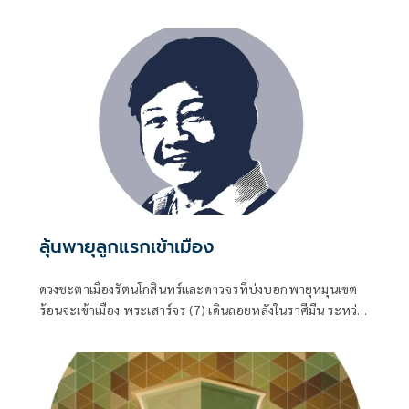
แม้ว่าท่านคงต้องคลุกคลีกับชีวิตทางการเมืองจนบารมีแก่กล้า
พอที่จะดำรงตำแหน่ง
ลุ้นพายุลูกแรกเข้าเมือง
ดวงชะตาเมืองรัตนโกสินทร์และดาวจรที่บ่งบอกพายุหมุนเขต
ร้อนจะเข้าเมือง พระเสาร์จร (7) เดินถอยหลังในราศีมีน ระหว่าง
27 ก.ค.-30 พ.ย.69 พฤหัสบดีจร (5) เดินในราศีกรกฎ ระหว่าง 1
มิ.ย.-19 ต.ค.69