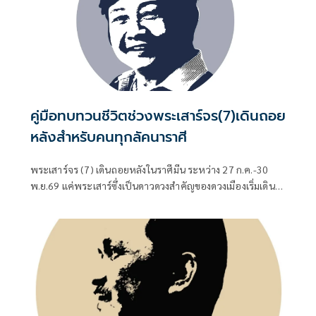
คู่มือทบทวนชีวิตช่วงพระเสาร์จร(7)เดินถอย
หลังสำหรับคนทุกลัคนาราศี
พระเสาร์จร (7) เดินถอยหลังในราศีมีน ระหว่าง 27 ก.ค.-30
พ.ย.69 แค่พระเสาร์ซึ่งเป็นดาวดวงสำคัญของดวงเมืองเริ่มเดิน
ถอยหลังในราศีมีนตั้งแต่ 27 กรกฎาคม 2569 อาการก็เริ่มส่ง
สัญญาณจะเปลี่ยนแปลงใหญ่ในนโยบายสำคัญของรัฐบาล