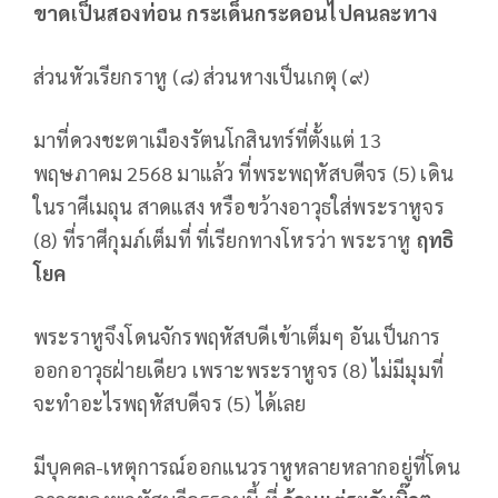
ขาดเป็นสองท่อน กระเด็นกระดอนไปคนละทาง
ส่วนหัวเรียกราหู (๘) ส่วนหางเป็นเกตุ (๙)
มาที่ดวงชะตาเมืองรัตนโกสินทร์ที่ตั้งแต่ 13
พฤษภาคม 2568 มาแล้ว ที่พระพฤหัสบดีจร (5) เดิน
ในราศีเมถุน สาดแสง หรือขว้างอาวุธใส่พระราหูจร
(8) ที่ราศีกุมภ์เต็มที่ ที่เรียกทางโหรว่า พระราหู
ฤทธิ
โยค
พระราหูจึงโดนจักรพฤหัสบดีเข้าเต็มๆ อันเป็นการ
ออกอาวุธฝ่ายเดียว เพราะพระราหูจร (8) ไม่มีมุมที่
จะทำอะไรพฤหัสบดีจร (5) ได้เลย
มีบุคคล-เหตุการณ์ออกแนวราหูหลายหลากอยู่ที่โดน