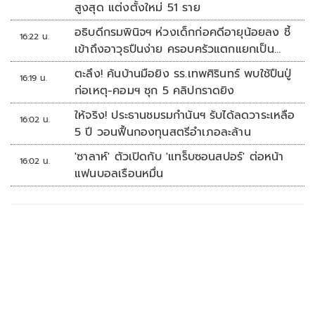
สูงสุด แต่งตั้งใหม่ 51 ราย
อธิบดีกรมพินิจฯ ห่วงเด็กก่อคดีอายุน้อยลง ชี้
16:22 น.
เข้าถึงอาวุธปืนง่าย ครอบครัวแตกแยกเป็น
ชนวนสำคัญ
ตะลึง! ค้นบ้านมือยิง รร.เทพศิรินทร์ พบใช้ปืนปู่
16:19 น.
ก่อเหตุ-คอมฯ ซุก 5 คลิปกราดยิง
ให้จริง! ประธานชมรมกำนันฯ รับได้ลดวาระเหลือ
16:02 น.
5 ปี วอนฟื้นกองทุนสตรีอำเภอละล้าน
'ซาลาห์' ตัวเปิดกับ 'แทร็บซอนสปอร์' ต่อหน้า
16:02 น.
แฟนบอลเรือนหมื่น