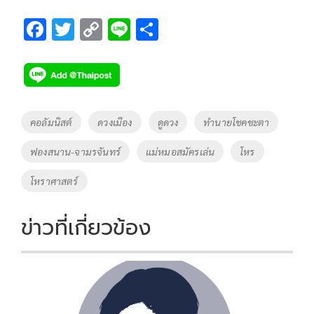
F
T
C
Li
S
ac
wi
o
n
h
e
tt
p
e
ar
b
er
y
e
o
Li
Tags
คอลัมนิสต์
ดวงเมือง
ดูดวง
ทำนายโชคชะตา
o
n
ฟองสนาน-จามรจันทร์
แม่หมอสมัครเล่น
โหร
k
k
โหราศาสตร์
ข่าวที่เกี่ยวข้อง