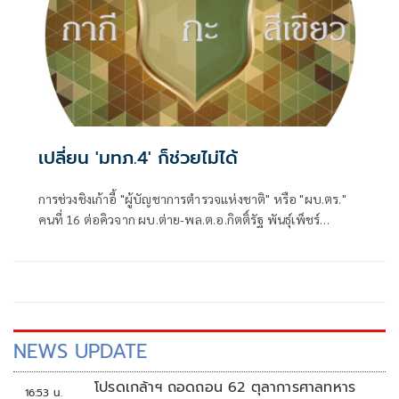
เปลี่ยน 'มทภ.4' ก็ช่วยไม่ได้
การช่วงชิงเก้าอี้ "ผู้บัญชาการตำรวจแห่งชาติ" หรือ "ผบ.ตร."
คนที่ 16 ต่อคิวจาก ผบ.ต่าย-พล.ต.อ.กิตติ์รัฐ พันธุ์เพ็ชร์
ผบ.ตร.ที่จะเกษียณอายุราชการวันที่ 30 ก.ย. 2569 แม้จะถูกจุด
ประเด็นให้มีคู่เทียบให้น่าตื่นเต้น
NEWS UPDATE
โปรดเกล้าฯ ถอดถอน 62 ตุลาการศาลทหาร
16:53 น.