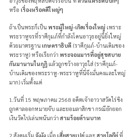
อาวุธของพฤหัสบดีจรรอบนี้ ที่
ล้วนแต่ระดับบิ๊กๆ
หรือ
เรื่องหรือคดีใหญ่ๆ
ถ้าเป็นพระก็เป็น
พระผู้ใหญ่
-เกิดเรื่องใหญ่
เพราะ
พระราหูจรที่ราศีกุมภ์ที่กำลังโดนอาวุธอยู่นี้ยิ่งใหญ่
ด้วยมาตรฐาน
เกษตราธิบดี
(ราศีกุมภ์-บ้านเดิมของ
พระราหู) หรือเรียกว่า
พระจอมมารที่อยู่สุขสบาย
กันมานานในกุฏิ
แล้วถูกขว้างอาวุธใส่ (ราศีกุมภ์-
บ้านเดิมของพระราหู-พระราหูที่นี่จึงมั่นคงและใหญ่
มาก) เริ่มตั้งแต่
1.วันที่ 15 พฤษภาคม 2568 อดีตเจ้าอาวาสวัดไร่ขิง
ถูกศาลออกหมายจับ และยอมลาสิกขา กรณียักยอก
เงินวัดไปเล่นพนันกว่า
สามร้อยล้านบาท
2.สังคมเริ่ม
จังงัง
เมื่อ
เสี่ยสายเปย์
และ
สายโลกีย์
ที่