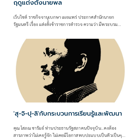
ฤดูแต่งตั้งนายพล
เว็บไซต์ ราชกิจจานุเบกษา เผยแพร่ ประกาศสำนักนายก
รัฐมนตรี เรื่อง แต่งตั้งข้าราชการตำรวจ ความว่า มีพระบรม
ราชโองการโปรดเกล้าโปรดกระหม่อมให้ พล.ต.อ.สำราญ นวล
มา
'สุ-จิ-ปุ-ลิ'กับกระบวนการเรียนรู้และพัฒนา
คุณ โสภณ ซารัมย์ ท่านประธานรัฐสภาคนปัจจุบัน...คงต้อง
สารภาพว่าไม่เคยรู้จัก ไม่เคยมีโอกาสพบปะแบบเป็นตัวเป็นๆ