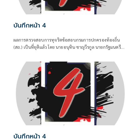
บันทึกหน้า 4
ผลการตรวจสอบการทุจริตข้อสอบกรมการปกครองท้องถิ่น
(สถ.) เป็นที่ยุติแล้ว โดย นายอนุทิน ชาญวีรกูล นายกรัฐมนตรี
และ รมว.มหาดไทย บอกว่า ในส่วนของรัฐบาลดำเนินการทุก
อย่างที่ควรทำหมดแล้ว จบแล้ว
บันทึกหน้า 4