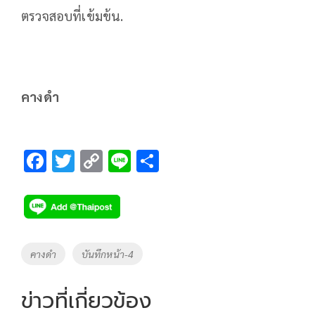
ตรวจสอบที่เข้มข้น.
คางดำ
F
T
C
Li
S
ac
wi
o
n
h
e
tt
p
e
ar
b
er
y
e
o
Li
Tags
คางดำ
บันทึกหน้า-4
o
n
k
k
ข่าวที่เกี่ยวข้อง