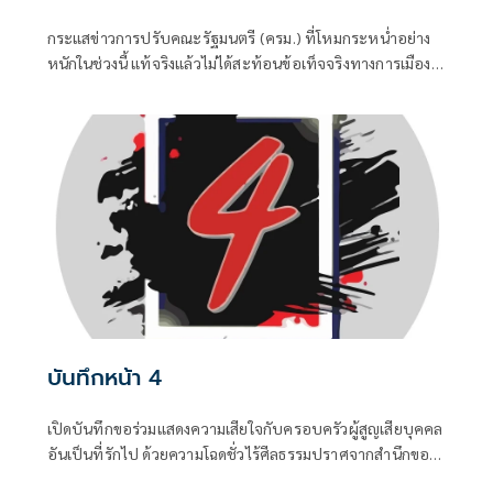
กระแสข่าวการปรับคณะรัฐมนตรี (ครม.) ที่โหมกระหน่ำอย่าง
หนักในช่วงนี้ แท้จริงแล้วไม่ได้สะท้อนข้อเท็จจริงทางการเมือง
แต่เป็นเพียงเกมจิตวิทยาและสงครามข่าวสารที่ถูกขับเคลื่อน
จากสองทางหลัก คือกลุ่มคนนอกที่ไม่ชอบรัฐบาล พยายามดิส
เครดิตเพื่อสร้างความสั่นคลอน และ สส.บางกลุ่มในพรรค
สีน้ำเงินที่กระหายเก้าอี้กระทรวง
บันทึกหน้า 4
เปิดบันทึกขอร่วมแสดงความเสียใจกับครอบครัวผู้สูญเสียบุคคล
อันเป็นที่รักไป ด้วยความโฉดชั่วไร้ศีลธรรมปราศจากสำนึกของ
“ฆาตกร” ซึ่งเป็นอดีตนักโทษซ้ำซาก ...0