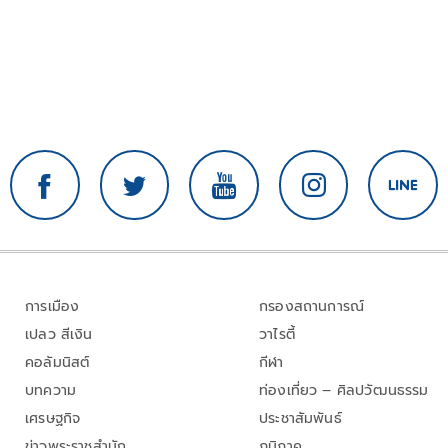
การเมือง
กรองสถานการณ์
เปลว สีเงิน
วาไรตี้
คอลัมนิสต์
กีฬา
บทความ
ท่องเที่ยว – ศิลปวัฒนธรรม
เศรษฐกิจ
ประชาสัมพันธ์
ข่าวพระราชสำนัก
ภูมิภาค