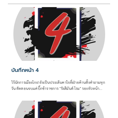
บันทึกหน้า 4
ไร้นักการเมืองโกง! ยังเป็นประเด็นคาใจที่ฝ่ายค้านตั้งคำถามทุก
วัน ตัดตอนจบแค่บิ๊กข้าราชการ "รังสิมันต์ โรม" รองหัวหน้า
พรรคประชาชน ในฐานะประธานคณะกรรมาธิการการ
กฎหมาย การยุติธรรรมและสิทธิมนุษยชน