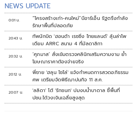
NEWS UPDATE
“โครงสร้างเก่า-คนใหม่”บีอาร์เอ็น รัฐตรึงกำลัง
0:01 น.
รักษาพื้นที่ปลอดภัย
ทัพนักบิด 'ฮอนด้า เรซซิ่ง ไทยแลนด์' ลุ้นล่าโพ
20:43 น.
เดียม ARRC สนาม 4 ที่มัลดาลิกา
‘ศุภมาส’ สั่งเข้มตรวจคลินิกเสริมความงาม ย้ำ
20:32 น.
โฆษณาราคาต้องจ่ายจริง
พี่ชาย 'ฮลุน โซโล่' แจ้งกำหนดการสวดอภิธรรม
20:12 น.
ศพ เตรียมจัดพิธีฌาปนกิจ 11 ส.ค.
'ลลิดา' โต้ 'รักชนก' ปมงบน้ำบาดาล ชี้พื้นที่
20:07 น.
ปชน.ได้วงเงินเฉลี่ยสูงสุด