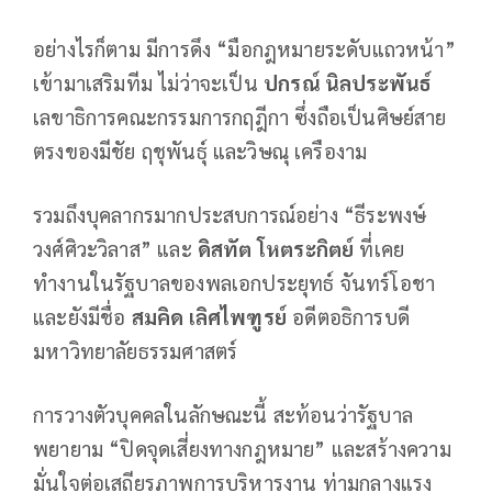
อย่างไรก็ตาม มีการดึง “มือกฎหมายระดับแถวหน้า”
เข้ามาเสริมทีม ไม่ว่าจะเป็น
ปกรณ์ นิลประพันธ์
เลขาธิการคณะกรรมการกฤฎีกา ซึ่งถือเป็นศิษย์สาย
ตรงของมีชัย ฤชุพันธุ์ และวิษณุ เครืองาม
รวมถึงบุคลากรมากประสบการณ์อย่าง “ธีระพงษ์
วงศ์ศิวะวิลาส” และ
ดิสทัต โหตระกิตย์
ที่เคย
ทำงานในรัฐบาลของพลเอกประยุทธ์ จันทร์โอชา
และยังมีชื่อ
สมคิด เลิศไพฑูรย์
อดีตอธิการบดี
มหาวิทยาลัยธรรมศาสตร์
การวางตัวบุคคลในลักษณะนี้ สะท้อนว่ารัฐบาล
พยายาม “ปิดจุดเสี่ยงทางกฎหมาย” และสร้างความ
มั่นใจต่อเสถียรภาพการบริหารงาน ท่ามกลางแรง