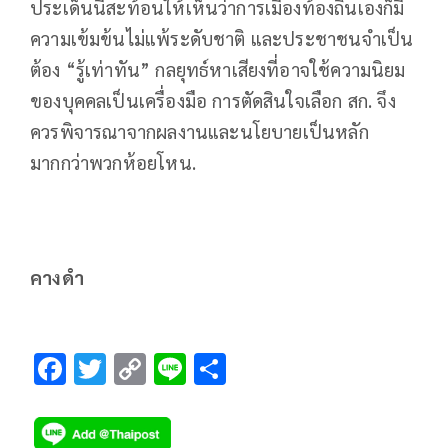
ประเด็นนี้สะท้อนให้เห็นว่าการเมืองท้องถิ่นเองก็มี
ความเข้มข้นไม่แพ้ระดับชาติ และประชาชนจำเป็น
ต้อง “รู้เท่าทัน” กลยุทธ์หาเสียงที่อาจใช้ความนิยม
ของบุคคลเป็นเครื่องมือ การตัดสินใจเลือก สก. จึง
ควรพิจารณาจากผลงานและนโยบายเป็นหลัก
มากกว่าพวกห้อยโหน.
คางดำ
F
T
C
Li
S
ac
wi
o
n
h
e
tt
p
e
ar