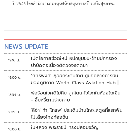
ปี 2546 โดยสำนักงานกองทุนสนับสนุนการสร้างเสริมสุขภาพ
(สสส.) และเครือข่ายองค์กรงดเหล้า ก่อนที่คณะรัฐมนตรีจะมีมติ
เมื่อวันที่ 8 กรกฎาคม 2551 ประกาศให้วันเข้าพรรษาของทุกปี
เป็น "วันงดดื่มสุราแห่งชาติ" เพื่อสนับสนุนส่งเสริมให้ประชาชน
งดดื่มเหล้าในช่วงเทศกาลเข้าพรรษา
NEWS UPDATE
เปิดโอกาสชีวิตใหม่ ผนึกชุมชน-ฝ่ายปกครอง
19:16 น.
บำบัดต่อเนื่องตัดวงจรติดยา
‘ภัทรพงศ์’ ลุยยกระดับไทย ศูนย์กลางการบิน
19:00 น.
ของภูมิภาค World-Class Aviation Hub |
ห้องข่าวไทยโพสต์สุดสัปดาห์
พ่อร้อนใจคดีไม่คืบ ลูกโดนหัวโจกในห้องไถเงิน
18:34 น.
- จี้บุหรี่ตามร่างกาย
'ลิซ่า' ท้า 'โกแพ' ประเดิมบ้านใหญ่สตูลที่แรกฟัน
18:19 น.
ไม่เลี้ยงโกงท้องถิ่น
ในหลวง พระราชินี ทรงปลอบขวัญ
18:00 น.