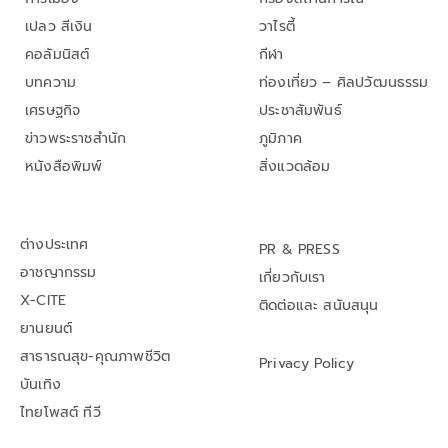
เปลว สีเงิน
วาไรตี้
คอลัมนิสต์
กีฬา
บทความ
ท่องเที่ยว – ศิลปวัฒนธรรม
เศรษฐกิจ
ประชาสัมพันธ์
ข่าวพระราชสำนัก
ภูมิภาค
หนังสือพิมพ์
สิ่งแวดล้อม
ต่างประเทศ
PR & PRESS
อาชญากรรม
เกี่ยวกับเรา
X-CITE
ติดต่อและ สนับสนุน
ยานยนต์
สาธารณสุข-คุณภาพชีวิต
Privacy Policy
บันเทิง
ไทยโพสต์ ทีวี