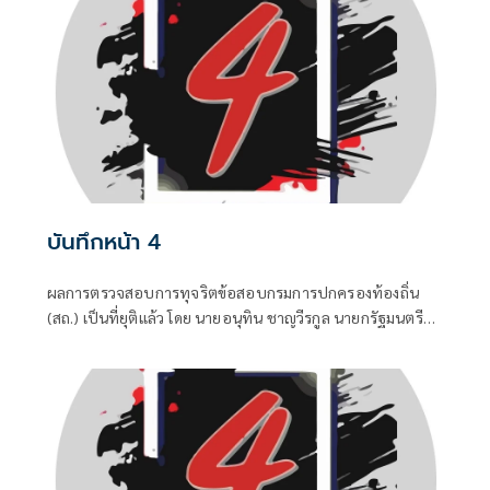
เมื่อมีควันย่อมมีไฟอย่างไรอย่างนั้น จึงทำให้ “อนุทิน ชาญวีร
กูล” นายกรัฐมนตรีและรัฐมนตรีว่าการกระทรวงมหาดไทยถึง
กับประกาศกลางวงประชุมคณะรัฐมนตรีในวันพุธที่ 5 สิงหาคม
บันทึกหน้า 4
ผลการตรวจสอบการทุจริตข้อสอบกรมการปกครองท้องถิ่น
(สถ.) เป็นที่ยุติแล้ว โดย นายอนุทิน ชาญวีรกูล นายกรัฐมนตรี
และ รมว.มหาดไทย บอกว่า ในส่วนของรัฐบาลดำเนินการทุก
อย่างที่ควรทำหมดแล้ว จบแล้ว