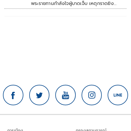
พระราชทานกำลังใจผู้บาดเจ็บ เหตุกราดยิง
รร.เทพศิรินทร์นนทบุรี
การเมือง
กรองสถานการณ์