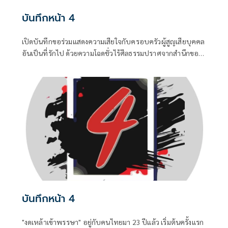
บันทึกหน้า 4
เปิดบันทึกขอร่วมแสดงความเสียใจกับครอบครัวผู้สูญเสียบุคคล
อันเป็นที่รักไป ด้วยความโฉดชั่วไร้ศีลธรรมปราศจากสำนึกของ
“ฆาตกร” ซึ่งเป็นอดีตนักโทษซ้ำซาก ...0
บันทึกหน้า 4
"งดเหล้าเข้าพรรษา" อยู่กับคนไทยมา 23 ปีแล้ว เริ่มต้นครั้งแรก