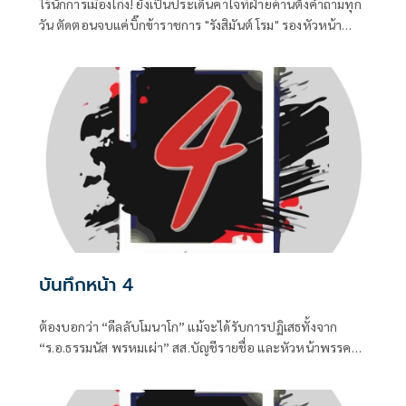
ไร้นักการเมืองโกง! ยังเป็นประเด็นคาใจที่ฝ่ายค้านตั้งคำถามทุก
วัน ตัดตอนจบแค่บิ๊กข้าราชการ "รังสิมันต์ โรม" รองหัวหน้า
พรรคประชาชน ในฐานะประธานคณะกรรมาธิการการ
กฎหมาย การยุติธรรรมและสิทธิมนุษยชน
บันทึกหน้า 4
ต้องบอกว่า “ดีลลับโมนาโก” แม้จะได้รับการปฏิเสธทั้งจาก
“ร.อ.ธรรมนัส พรหมเผ่า” สส.บัญชีรายชื่อ และหัวหน้าพรรค
กล้าธรรม (กธ.) รวมถึง “แพทองธาร ชินวัตร” อดีตนายก
รัฐมนตรี ที่ปัจจุบันรั้งเก้าอี้ที่ปรึกษาพรรคเพื่อไทยไปแล้ว แต่