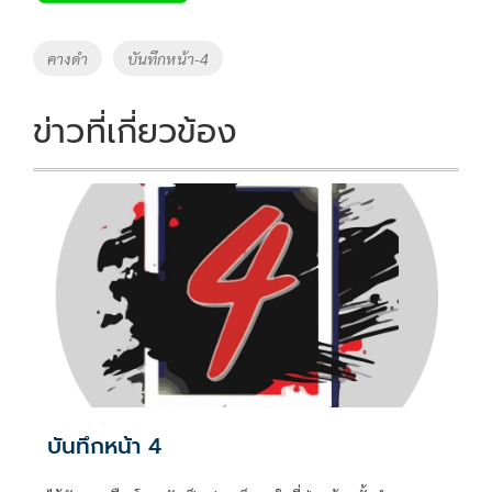
b
er
y
e
o
Li
Tags
คางดำ
บันทึกหน้า-4
o
n
k
k
ข่าวที่เกี่ยวข้อง
บันทึกหน้า 4