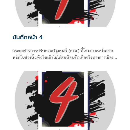
บันทึกหน้า 4
กระแสข่าวการปรับคณะรัฐมนตรี (ครม.) ที่โหมกระหน่ำอย่าง
หนักในช่วงนี้ แท้จริงแล้วไม่ได้สะท้อนข้อเท็จจริงทางการเมือง
แต่เป็นเพียงเกมจิตวิทยาและสงครามข่าวสารที่ถูกขับเคลื่อน
จากสองทางหลัก คือกลุ่มคนนอกที่ไม่ชอบรัฐบาล พยายามดิส
เครดิตเพื่อสร้างความสั่นคลอน และ สส.บางกลุ่มในพรรค
สีน้ำเงินที่กระหายเก้าอี้กระทรวง