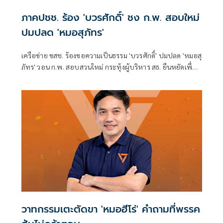
ภาคปชช. ร้อง 'บวรศักดิ์' ชง ก.พ. สอบใหม่
ปมปลด 'หมอสุภัทร'
เครือข่าย ขสช. ร้องขอความเป็นธรรม 'บวรศักดิ์' ปมปลด 'หมอสุ
ภัทร' วอน ก.พ. สอบสวนใหม่ กระทุ้งผู้บริหาร สธ. ยืนหยัดเพื่อ
ความถูกต้อง
วาทกรรมเตะตัดขา 'หมอฮีโร่' คำถามที่พรรค