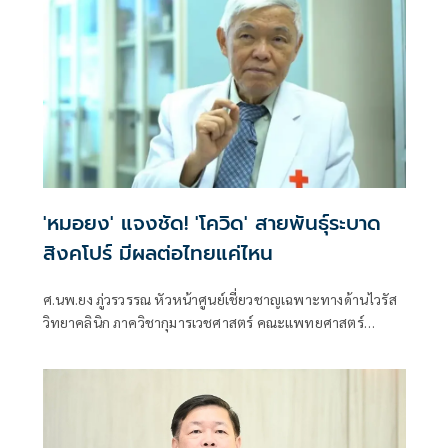
'หมอยง' แจงชัด! 'โควิด' สายพันธุ์ระบาด
สิงคโปร์ มีผลต่อไทยแค่ไหน
ศ.นพ.ยง ภู่วรวรรณ หัวหน้าศูนย์เชี่ยวชาญเฉพาะทางด้านไวรัส
วิทยาคลินิก ภาควิชากุมารเวชศาสตร์ คณะแพทยศาสตร์
จุฬาลงกรณ์มหาวิทยาลัย