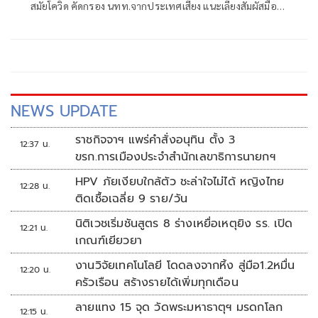
สมัยโควิด คัดกรอง นทท.จากประเทศเสี่ยง แนะเลี่ยงสัมผัสมือ
กินร้อน-ช้อนกลาง-ล้างมือ สั่งสธ. แถลงหวั่นปชช.วิตก ชี้ติดต่อ
จากสารคัดหลั่งไม่ฟุ้งในอากาศ
NEWS UPDATE
ราชกิจจาฯ แพร่คำสั่งอนุทิน ตั้ง 3
12:37 น.
ขรก.การเมืองประจำสำนักเลขาธิการนายกฯ
HPV ภัยเงียบใกล้ตัว ชะล่าใจไม่ได้ หญิงไทย
12:28 น.
ติดเชื้อเฉลี่ย 9 ราย/วัน
นิติเวชเริ่มชันสูตร 8 ร่างเหยื่อเหตุยิง รร. เปิด
12:21 น.
เกณฑ์เยียวยา
งานวิจัยเทคโนโลยี โดดลงจากหิ้ง สู่มือ1.2หมื่น
12:20 น.
ครัวเรือน สร้างรายได้เพิ่มทุกเดือน
ลายแทง 15 จุด วัดพระมหาธาตุฯ มรดกโลก
12:15 น.