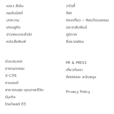
เปลว สีเงิน
วาไรตี้
คอลัมนิสต์
กีฬา
บทความ
ท่องเที่ยว – ศิลปวัฒนธรรม
เศรษฐกิจ
ประชาสัมพันธ์
ข่าวพระราชสำนัก
ภูมิภาค
หนังสือพิมพ์
สิ่งแวดล้อม
ต่างประเทศ
PR & PRESS
อาชญากรรม
เกี่ยวกับเรา
X-CITE
ติดต่อและ สนับสนุน
ยานยนต์
สาธารณสุข-คุณภาพชีวิต
Privacy Policy
บันเทิง
ไทยโพสต์ ทีวี