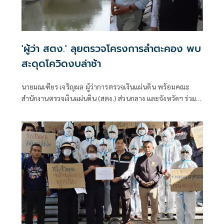
'ผู้ว่า สตง.' ลุยตรวจโครงการลำตะคอง พบ
สะดุดโควิดงบล่าช้า
นายมณเฑียร เจริญผล ผู้ว่าการตรวจเงินแผ่นดิน พร้อมคณะ
สำนักงานตรวจเงินแผ่นดิน (สตง.) ส่วนกลาง และจังหวัดฯ ร่วม
กันลงพื้นที่ตรวจความคืบหน้าของโครงการพัฒนาและปรับปรุง
ภูมิทัศน์ลำตะคอง