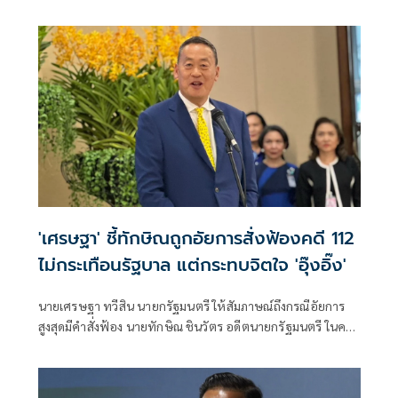
จุฬาลงกรณ์มหาวิทยาลัย โพสต์ข้อความผ่านเฟซบุ๊กว่า ไข้หวัด
ใหญ่ปีนี้ระบาดมาก
'เศรษฐา' ชี้ทักษิณถูกอัยการสั่งฟ้องคดี 112
ไม่กระเทือนรัฐบาล แต่กระทบจิตใจ 'อุ๊งอิ๊ง'
นายเศรษฐา ทวีสิน นายกรัฐมนตรี ให้สัมภาษณ์ถึงกรณีอัยการ
สูงสุดมีคำสั่งฟ้อง นายทักษิณ ชินวัตร อดีตนายกรัฐมนตรี ในคดี
มาตรา 112 และอนุญาตให้เลื่อนมาพบอัยการได้ถึง 18 มิ.ย.67
หลังนายทักษิณไม่ได้มาพบพนักงานอัยการตามกำหนดนัด