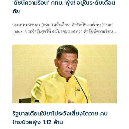
'ดัชนีความร้อน' กทม. พุ่ง! อยู่ในระดับเตือน
ภัย
กรุงเทพมหานคร (กทม.) แจ้งเตือน! ค่าดัชนีความร้อน (Heat
Index) ประจำวันศุกร์ที่ 6 มีนาคม 2569 ว่า ค่าดัชนีความร้อน
(Heat Index) อยู่ในเกณฑ์ “เตือนภัย” (อุณหภูมิ 33.0 - 41.9
องศาเซลเซียส)
รัฐบาลเตือนใช้ยาไม่ระวังเสี่ยงไตวาย คน
ไทยป่วยพุ่ง 1.12 ล้าน