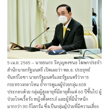
5 เม.ย. 2565 – นายธนกร วังบุญคงชนะ โฆษกประจำ
สำนักนายกรัฐมนตรี เปิดเผยว่า พล.อ. ประยุทธ์
จันทร์โอชา นายกรัฐมนตรีและรัฐมนตรีว่าการ
กระทรวงกลาโหม ย้ำการดูแลผู้ป่วยกลุ่ม 608
ประกอบด้วย กลุ่มผู้สูงอายุที่มีอายุตั้งแต่ 60 ปีขึ้นไป ผู้
ป่วยโรคเรื้อรัง หญิงตั้งครรภ์ และผู้ที่มีน้ำหนัก
มากกว่า 90 กิโลกรัม ซึ่งเป็นกลุ่มผู้ป่วยที่มีความเสี่ยง