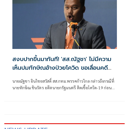
สงบปากขึ้นมาทันที! 'สส.ณัฐชา' ไม่มีความ
เห็นปมทักษิณอ้างป่วยโควิด ขอเลื่อนคดี
112
นายณัฐชา อินไชยสวัสดิ์ สส.กทม.พรรคก้าวไกล กล่าวถึงกรณีที่
นายทักษิณ ชินวัตร อดีตนายกรัฐมนตรี ติดเชื้อโควิด-19 ก่อนที่
อัยการสูงสุดเรียกฟังคำสั่ง