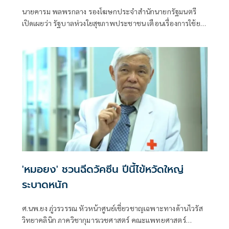
นายคารม พลพรกลาง รองโฆษกประจำสำนักนายกรัฐมนตรี
เปิดเผยว่า รัฐบาลห่วงใยสุขภาพประชาชน เตือนเรื่องการใช้ยา
ที่ไม่ระวัง เสี่ยงไตวายเพราะโรคไต เป็นอีกหนึ่งโรคที่น่ากังวล
'หมอยง' ชวนฉีดวัคซีน ปีนี้ไข้หวัดใหญ่
ระบาดหนัก
ศ.นพ.ยง ภู่วรวรรณ หัวหน้าศูนย์เชี่ยวชาญเฉพาะทางด้านไวรัส
วิทยาคลินิก ภาควิชากุมารเวชศาสตร์ คณะแพทยศาสตร์