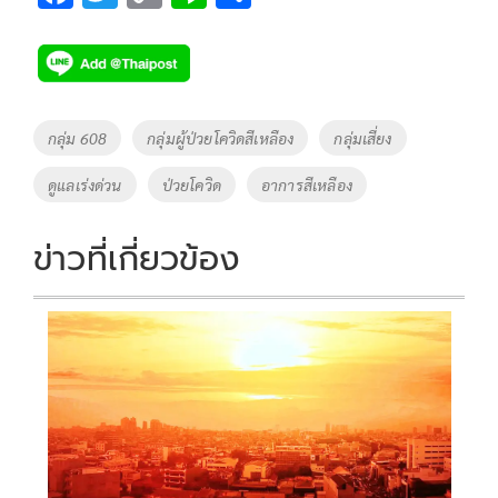
ac
wi
o
n
h
e
tt
p
e
ar
b
er
y
e
o
Li
Tags
กลุ่ม 608
กลุ่มผู้ป่วยโควิดสีเหลือง
กลุ่มเสี่ยง
o
n
ดูแลเร่งด่วน
ป่วยโควิด
อาการสีเหลือง
k
k
ข่าวที่เกี่ยวข้อง