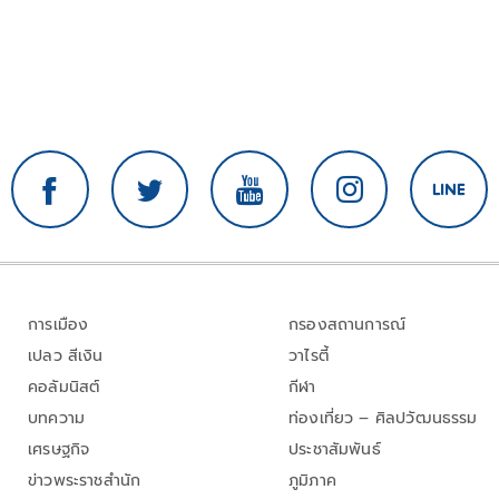
การเมือง
กรองสถานการณ์
เปลว สีเงิน
วาไรตี้
คอลัมนิสต์
กีฬา
บทความ
ท่องเที่ยว – ศิลปวัฒนธรรม
เศรษฐกิจ
ประชาสัมพันธ์
ข่าวพระราชสำนัก
ภูมิภาค