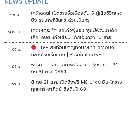
NEWS UPDATE
เศร้าสลด! เปิดรายชื่อเบื้องต้น 5 ผู้เสียชีวิตเหตุ
14:15 น.
ยิง รร.เทพศิรินทร์ ล้วนเป็นครู
เกิดเหตุระทึก! รถเก๋งพุ่งชน 'ศูนย์พัฒนาเด็ก
14:06 น.
เล็ก' อบต.แก่งเสี้ยน เด็กเจ็บกว่า 10 ราย
LIVE สะเทือนขวัญทั้งประเทศ กราดยิง
14:05 น.
กลางโรงเรียนดัง | ห้องข่าวไทยโพสต์
พลังงานยังคุมราคาพลังงาน ตรึงราคา LPG
14:04 น.
ถึง 31 ต.ค. 2569
ดีเดย์ 21 ส.ค. เปิดวิ่งฟรี M6 บางปะอิน-โคราช
13:59 น.
ทุกศุกร์-อาทิตย์ ถึงสิ้นปี 69