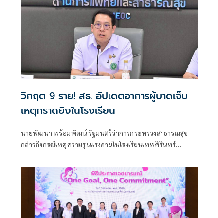
วิกฤต 9 ราย! สธ. อัปเดตอาการผู้บาดเจ็บ
เหตุกราดยิงในโรงเรียน
นายพัฒนา พร้อมพัฒน์ รัฐมนตรีว่าการกระทรวงสาธารณสุข
กล่าวถึงกรณีเหตุความรุนแรงภายในโรงเรียนเทพศิรินทร์
นนทบุรี อ.บางกรวย จ.นนทบุรี ว่า ตนได้ลงพื้นที่เพื่อติดตาม
สถานการณ์ และได้มอบหมายให้โรงพยาบาลในสังกัดกระทรวง
สาธารณสุขพื้นที่โดยรอบให้การดูแลผู้บาดเจ็บอย่างดีที่สุด โดย
เน้นย้ำให้ติดตามอาการผู้ป่วยอาการหนักอย่างใกล้ชิด