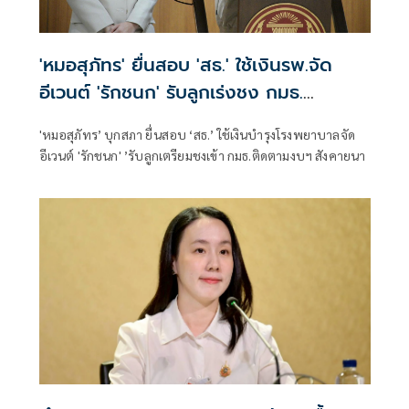
'หมอสุภัทร' ยื่นสอบ 'สธ.' ใช้เงินรพ.จัด
อีเวนต์ 'รักชนก' รับลูกเร่งชง กมธ.
สังคายนา
'หมอสุภัทร’ บุกสภา ยื่นสอบ ‘สธ.’ ใช้เงินบำรุงโรงพยาบาลจัด
อีเวนต์ 'รักชนก' ’รับลูกเตรียมชงเข้า กมธ.ติดตามงบฯ สังคายนา