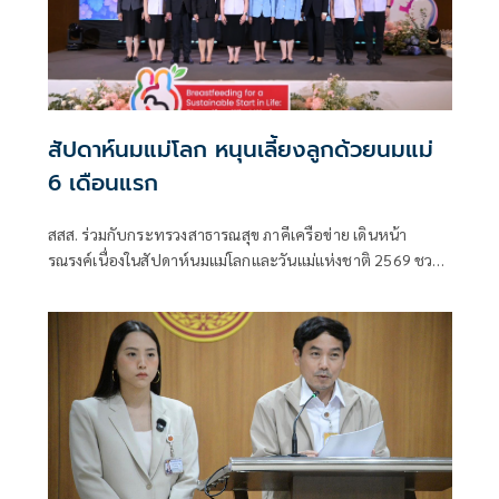
สัปดาห์นมแม่โลก หนุนเลี้ยงลูกด้วยนมแม่
6 เดือนแรก
สสส. ร่วมกับกระทรวงสาธารณสุข ภาคีเครือข่าย เดินหน้า
รณรงค์เนื่องในสัปดาห์นมแม่โลกและวันแม่แห่งชาติ 2569 ชวน
สังคมไทยร่วมส่งเสริมการเลี้ยงลูกด้วยนมแม่อย่างเดียว 6 เดือน
แรกเพื่อสร้างรากฐานเด็กไทย