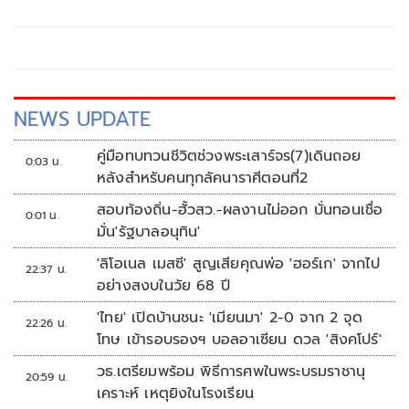
หนัก จำคุก 10 ปี ปรับ 4 เท่า
NEWS UPDATE
คู่มือทบทวนชีวิตช่วงพระเสาร์จร(7)เดินถอย
0:03 น.
หลังสำหรับคนทุกลัคนาราศีตอนที่2
สอบท้องถิ่น-ฮั้วสว.-ผลงานไม่ออก บั่นทอนเชื่อ
0:01 น.
มั่น'รัฐบาลอนุทิน'
'ลิโอเนล เมสซี' สูญเสียคุณพ่อ 'ฮอร์เก' จากไป
22:37 น.
อย่างสงบในวัย 68 ปี
'ไทย' เปิดบ้านชนะ 'เมียนมา' 2-0 จาก 2 จุด
22:26 น.
โทษ เข้ารอบรองฯ บอลอาเซียน ดวล 'สิงคโปร์'
วธ.เตรียมพร้อม พิธีการศพในพระบรมราชานุ
20:59 น.
เคราะห์ เหตุยิงในโรงเรียน