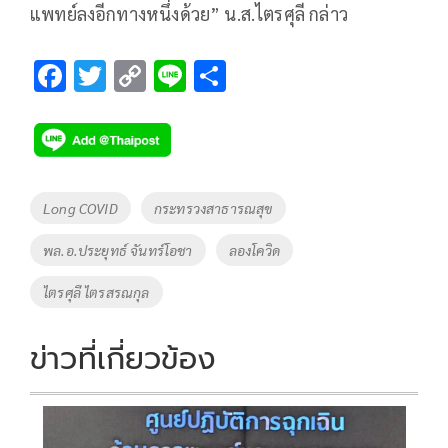
แพทย์ลงอีกทางหนึ่งด้วย” น.ส.ไตรศุลี กล่าว
F
T
C
Li
S
ac
wi
o
n
h
e
tt
p
e
ar
b
er
y
e
o
Li
Tags
Long COVID
กระทรวงสาธารณสุข
o
n
พล.อ.ประยุทธ์ จันทร์โอชา
ลองโควิด
k
k
ไตรศุลี ไตรสรณกุล
ข่าวที่เกี่ยวข้อง