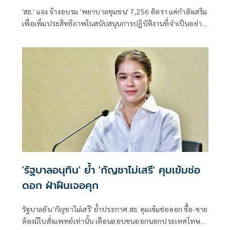
'สธ.' แจง จ้างอบรม 'พยาบาลชุมชน' 7,256 อัตรา แค่กำลังเสริม
เพื่อเพิ่มประสิทธิภาพในสนับสนุนการปฏิบัติงานที่จำเป็นอย่าง
ต่อเนื่องในการดูแลประชาชนในชุมชน ยันทำงานไม่ซ้ำซ้อนกัน
'รัฐบาลอนุทิน' ย้ำ 'กัญชาไม่เสรี' คุมเข้มช่อ
ดอก ฝ่าฝืนเจอคุก
รัฐบาลยัน 'กัญชาไม่เสรี' ย้ำประกาศ สธ. คุมเข้มช่อดอก ซื้อ-ขาย
ต้องมีใบสั่งแพทย์เท่านั้น เตือนลอบขนออกนอกประเทศโทษ