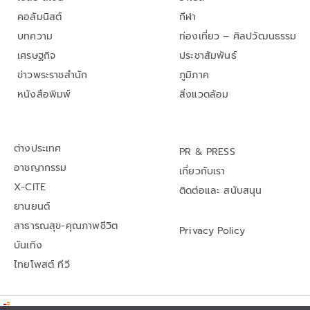
คอลัมนิสต์
กีฬา
บทความ
ท่องเที่ยว – ศิลปวัฒนธรรม
เศรษฐกิจ
ประชาสัมพันธ์
ข่าวพระราชสำนัก
ภูมิภาค
หนังสือพิมพ์
สิ่งแวดล้อม
ต่างประเทศ
PR & PRESS
อาชญากรรม
เกี่ยวกับเรา
X-CITE
ติดต่อและ สนับสนุน
ยานยนต์
สาธารณสุข-คุณภาพชีวิต
Privacy Policy
บันเทิง
ไทยโพสต์ ทีวี