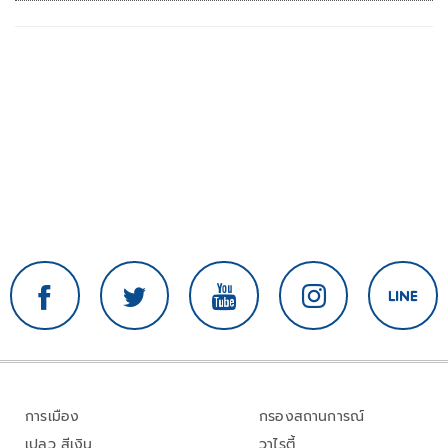
การเมือง
กรองสถานการณ์
เปลว สีเงิน
วาไรตี้