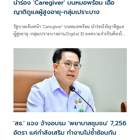
นำร่อง 'Caregiver' บนหมอพร้อม เอื้อ
ญาติดูแลผู้สูงอายุ-กลุ่มเปราะบาง
รัฐบาลเดินหน้า 'Caregiver' บนหมอพร้อม นำร่องให้ญาติดูแล
ผู้สูงอายุ–กลุ่มเปราะบางผ่าน Digital ID ลดความจำเป็นต้องใช้
บัญชีร่วมกัน
'สธ.' แจง จ้างอบรม 'พยาบาลชุมชน' 7,256
อัตรา แค่กำลังเสริม ทำงานไม่ซ้ำซ้อนกัน