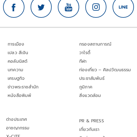
การเมือง
กรองสถานการณ์
เปลว สีเงิน
วาไรตี้
คอลัมนิสต์
กีฬา
บทความ
ท่องเที่ยว – ศิลปวัฒนธรรม
เศรษฐกิจ
ประชาสัมพันธ์
ข่าวพระราชสำนัก
ภูมิภาค
หนังสือพิมพ์
สิ่งแวดล้อม
ต่างประเทศ
PR & PRESS
อาชญากรรม
เกี่ยวกับเรา
X-CITE