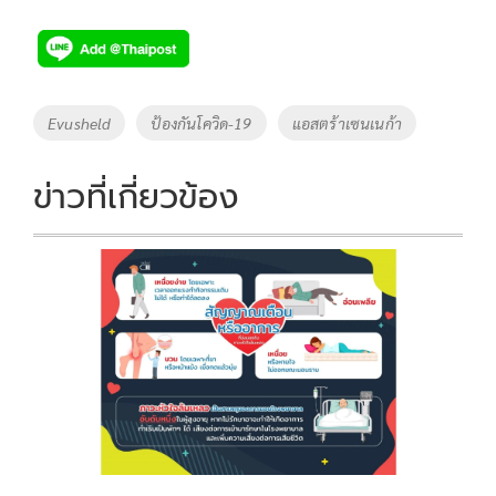
ac
wi
o
n
h
e
tt
p
e
ar
b
er
y
e
o
Li
Tags
Evusheld
ป้องกันโควิด-19
แอสตร้าเซนเนก้า
o
n
k
k
ข่าวที่เกี่ยวข้อง