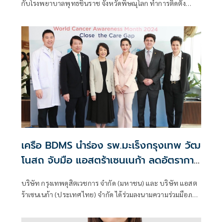
กับโรงพยาบาลพุทธชินราช จังหวัดพิษณุโลก ทำการติดตั้ง
Asthma Smart Kiosk เดินหน้าตามแผนยุทธศาสตร์ผลักดัน
จังหวัดพิษณุโลกให้เป็นเมืองต้นแบบแห่งการดูแลผู้ป่วยโรคปอด
เครือ BDMS นำร่อง รพ.มะเร็งกรุงเทพ วัฒ
โนสถ จับมือ แอสตร้าเซนเนก้า ลดอัตราการ
เสียชีวิตจากโรคมะเร็งปอด
บริษัท กรุงเทพดุสิตเวชการ จำกัด (มหาชน) และ บริษัท แอสต
ร้าเซนเนก้า (ประเทศไทย) จำกัด ได้ร่วมลงนามความร่วมมือภาย
ใต้โครงการ