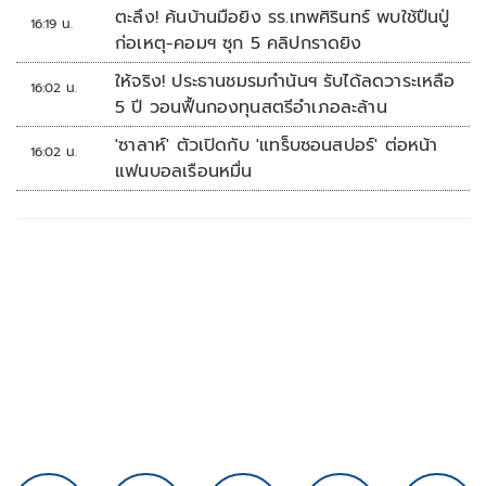
ชนวนสำคัญ
ตะลึง! ค้นบ้านมือยิง รร.เทพศิรินทร์ พบใช้ปืนปู่
16:19 น.
ก่อเหตุ-คอมฯ ซุก 5 คลิปกราดยิง
ให้จริง! ประธานชมรมกำนันฯ รับได้ลดวาระเหลือ
16:02 น.
5 ปี วอนฟื้นกองทุนสตรีอำเภอละล้าน
'ซาลาห์' ตัวเปิดกับ 'แทร็บซอนสปอร์' ต่อหน้า
16:02 น.
แฟนบอลเรือนหมื่น