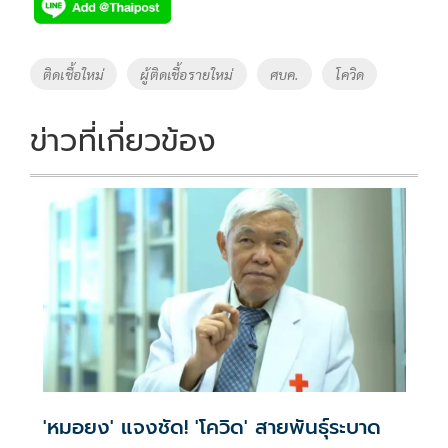
e
tt
p
e
ar
b
er
y
e
o
Li
Tags
ติดเชื้อใหม่
ผู้ติดเชื้อรายใหม่
ศบค.
โควิด
o
n
k
k
ข่าวที่เกี่ยวข้อง
'หมอยง' แจงชัด! 'โควิด' สายพันธุ์ระบาด