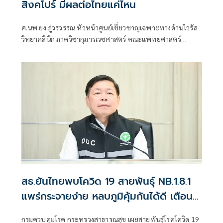
สิงคโปร์ มีผลต่อไทยแค่ไหน
ศ.นพ.ยง ภู่วรวรรณ หัวหน้าศูนย์เชี่ยวชาญเฉพาะทางด้านไวรัส
วิทยาคลินิก ภาควิชากุมารเวชศาสตร์ คณะแพทยศาสตร์
จุฬาลงกรณ์มหาวิทยาลัย
สธ.ยันไทยพบโควิด 19 สายพันธุ์ NB.1.8.1
แพร่กระจายง่าย หลบภูมิคุ้มกันได้ดี เตือน
รักษาสุขอนามัย
กรมควบคุมโรค กระทรวงสาธารณสุข เผยสายพันธุ์โรคโควิด 19