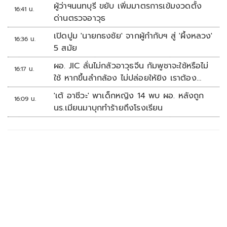
ผู้ว่าฯนนทบุรี ขยับ เพิ่มมาตรการเข้มงวดตั้ง
16:41 น.
ด่านตรวจอาวุธ
เปิดปูม 'นายกธงชัย' จากผู้กำกับฯ สู่ 'ผึ้งหลวง'
16:36 น.
5 สมัย
ผอ. JIC ลั่นไม่กลัวอาวุธจีน กัมพูชาจะใช้หรือไม่
16:17 น.
ใช้ หากขึ้นลำกล้อง ไม่ปล่อยให้ยิง เราต้อง
จัดการก่อน
'เต้ อาชีวะ' พาเด็กหญิง 14 พบ ผอ. หลังถูก
16:09 น.
นร.เมียนมาบุกทำร้ายถึงโรงเรียน