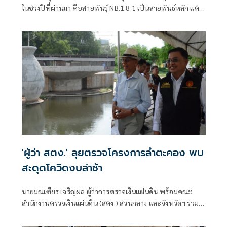
ในช่วงปีที่ผ่านมา คือสายพันธุ์ NB.1.8.1 เป็นสายพันธ์หลัก แต่
ยังไม่พบหลักฐานว่าทำให้เกิดการกระจายของโรคอย่างรวดเร็ว
หรือโรครุนแรงมากขึ้น
'ผู้ว่า สตง.' ลุยตรวจโครงการลำตะคอง พบ
สะดุดโควิดงบล่าช้า
นายมณเฑียร เจริญผล ผู้ว่าการตรวจเงินแผ่นดิน พร้อมคณะ
สำนักงานตรวจเงินแผ่นดิน (สตง.) ส่วนกลาง และจังหวัดฯ ร่วม
กันลงพื้นที่ตรวจความคืบหน้าของโครงการพัฒนาและปรับปรุง
ภูมิทัศน์ลำตะคอง