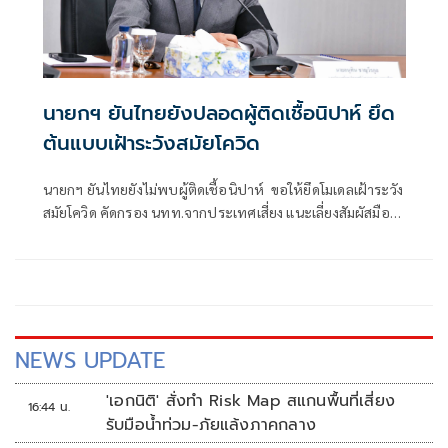
นายกฯ ยันไทยยังปลอดผู้ติดเชื้อนิปาห์ ยึด
ต้นแบบเฝ้าระวังสมัยโควิด
นายกฯ ยันไทยยังไม่พบผู้ติดเชื้อนิปาห์ ขอให้ยึดโมเดลเฝ้าระวัง
สมัยโควิด คัดกรอง นทท.จากประเทศเสี่ยง แนะเลี่ยงสัมผัสมือ
กินร้อน-ช้อนกลาง-ล้างมือ สั่งสธ. แถลงหวั่นปชช.วิตก ชี้ติดต่อ
จากสารคัดหลั่งไม่ฟุ้งในอากาศ
NEWS UPDATE
'เอกนิติ' สั่งทำ Risk Map สแกนพื้นที่เสี่ยง
16:44 น.
รับมือน้ำท่วม-ภัยแล้งภาคกลาง