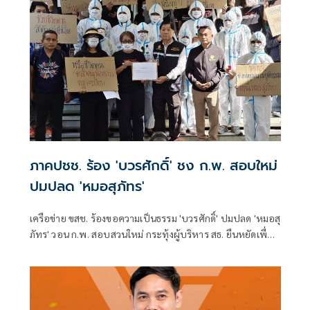
ภาคปชช. ร้อง 'บวรศักดิ์' ชง ก.พ. สอบใหม่
ปมปลด 'หมอสุภัทร'
เครือข่าย ขสช. ร้องขอความเป็นธรรม 'บวรศักดิ์' ปมปลด 'หมอสุ
ภัทร' วอน ก.พ. สอบสวนใหม่ กระทุ้งผู้บริหาร สธ. ยืนหยัดเพื่อ
ความถูกต้อง