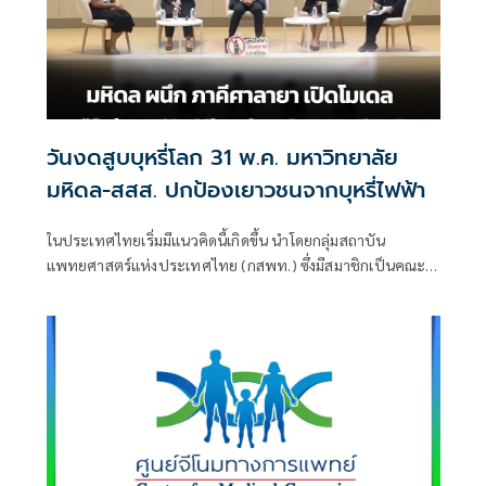
วันงดสูบบุหรี่โลก 31 พ.ค. มหาวิทยาลัย
มหิดล-สสส. ปกป้องเยาวชนจากบุหรี่ไฟฟ้า
ในประเทศไทยเริ่มมีแนวคิดนี้เกิดขึ้น นำโดยกลุ่มสถาบัน
แพทยศาสตร์แห่งประเทศไทย (กสพท.) ซึ่งมีสมาชิกเป็นคณะ
แพทย์ทั้งหมดของประเทศไทย 28 คณะ นำร่องโดยทำข้อตกลง
ร่วมกันที่จะมุ่งพัฒนาให้นักศึกษาแพทย์ทั้งหมดเป็น Nicotine-
Free Generation Medical Students เมื่อวันครู 16 มกราคม
2569 และได้เริ่มมีการพัฒนานศพ.แกนนำร่วมกับสหพันธ์นิสิต
นักศึกษาแพทย์แห่งประเทศไทย (สพท.) ที่คณะแพทยศาสตร์
ศรีสวางควัฒน ราชวิทยาลัยจุฬาภรณ์ เพื่อร่วมขับเคลื่อนจากตัว
นศพ.เอง