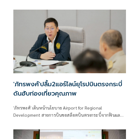
'ภัทรพงศ์'ปลื้ม2แอร์ไลน์ยุโรปบินตรงกระบี่
ดันฮับท่องเที่ยวคุณภาพ
'ภัทรพงศ์' เดินหน้านโยบาย Airport for Regional
Development สายการบินขอสล็อตบินตรงกระบี่จากฟินแลนด์
และเดนมาร์ก รับฤดูหนาว 69/70ชี้ช่วยดึงนักท่องเที่ยวคุณภาพ
สูงจากยุโรปเหนือ กระตุ้นเศรษฐกิจและการท่องเที่ยวภาคใต้