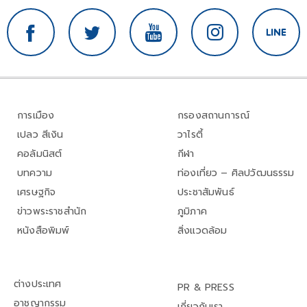
การเมือง
กรองสถานการณ์
เปลว สีเงิน
วาไรตี้
คอลัมนิสต์
กีฬา
บทความ
ท่องเที่ยว – ศิลปวัฒนธรรม
เศรษฐกิจ
ประชาสัมพันธ์
ข่าวพระราชสำนัก
ภูมิภาค
หนังสือพิมพ์
สิ่งแวดล้อม
ต่างประเทศ
PR & PRESS
อาชญากรรม
เกี่ยวกับเรา