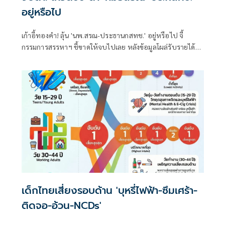
อยู่หรือไป
เก้าอี้ทองคำ! ลุ้น 'นพ.สรณ-ประธานกสทช.' อยู่หรือไป จี้
กรรมการสรรหาฯ ชี้ขาดให้จบไปเลย หลังข้อมูลโผล่รับรายได้
หลายทาง
เด็กไทยเสี่ยงรอบด้าน 'บุหรี่ไฟฟ้า-ซึมเศร้า-
ติดจอ-อ้วน-NCDs'