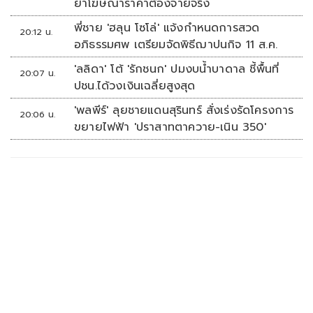
ย้ำโฆษณาราคาต้องจ่ายจริง
พี่ชาย 'ฮลุน โซโล่' แจ้งกำหนดการสวด
20:12 น.
อภิธรรมศพ เตรียมจัดพิธีฌาปนกิจ 11 ส.ค.
'ลลิดา' โต้ 'รักชนก' ปมงบน้ำบาดาล ชี้พื้นที่
20:07 น.
ปชน.ได้วงเงินเฉลี่ยสูงสุด
'พลพีร์' ลุยชายแดนสุรินทร์ สั่งเร่งรัดโครงการ
20:06 น.
ขยายไฟฟ้า 'ปราสาทตาควาย-เนิน 350'