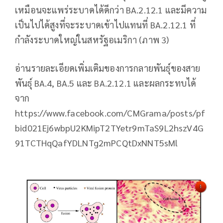
เหมือนจะแพร่ระบาดได้ดีกว่า BA.2.12.1 และมีความ
เป็นไปได้สูงที่จะระบาดเข้าไปแทนที่ BA.2.12.1 ที่
กำลังระบาดใหญ่ในสหรัฐอเมริกา (ภาพ 3)
อ่านรายละเอียดเพิ่มเติมของการกลายพันธุ์ของสาย
พันธุ์ BA.4, BA.5 และ BA.2.12.1 และผลกระทบได้
จาก
https://www.facebook.com/CMGrama/posts/pf
bid021Ej6wbpU2KMipT2TYetr9mTaS9L2hszV4G
91TCTHqQafYDLNTg2mPCQtDxNNT5sMl