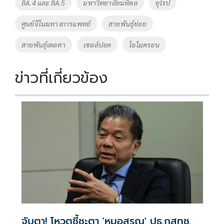
o
Li
Tags
BA.4 และ BA.5
มหาวิทยาลัยมหิดล
ยุโรป
o
n
ศูนย์จีโนมทางการแพทย์
สายพันธุ์ย่อย
k
k
สายพันธุ์เดลตา
เซลล์ปอด
โอไมครอน
ข่าวที่เกี่ยวข้อง
จับตา! โหวตชี้ชะตา 'หมอสรณ' ปธ.กสทช.