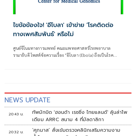
ไขข้อข้องใจ! 'อีโบลา' เข้าข่าย 'โรคติดต่อ
ทางเพศสัมพันธ์' หรือไม่
ศูนย์จีโนมทางการแพทย์ คณะแพทยศาสตร์โรงพยาบาล
รามาธิบดี โพสต์ข้อความเรื่อง "อีโบลา (Ebola) ถือเป็นโรค
ติดต่อทางเพศสัมพันธ์ (STD) หรือไม่?" โดยระบุว่า
NEWS UPDATE
ทัพนักบิด 'ฮอนด้า เรซซิ่ง ไทยแลนด์' ลุ้นล่าโพ
20:43 น.
เดียม ARRC สนาม 4 ที่มัลดาลิกา
‘ศุภมาส’ สั่งเข้มตรวจคลินิกเสริมความงาม
20:32 น.