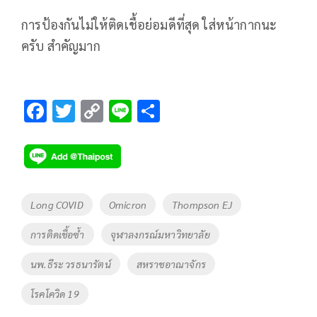
การป้องกันไม่ให้ติดเชื้อย่อมดีที่สุด ใส่หน้ากากนะ
ครับ สำคัญมาก
F
T
C
Li
S
ac
wi
o
n
h
e
tt
p
e
ar
b
er
y
e
o
Li
Tags
Long COVID
Omicron
Thompson EJ
o
n
การติดเชื้อซ้ำ
จุฬาลงกรณ์มหาวิทยาลัย
k
k
นพ.ธีระ วรธนารัตน์
สหราชอาณาจักร
โรคโควิด 19