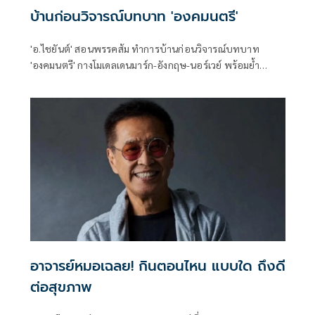
บ้านก่อนวิจารณ์บทบาท 'องคมนตรี'
'อ.ไชยันต์' สอนพรรคส้ม ทำการบ้านก่อนวิจารณ์บทบาท
'องคมนตรี' กางโมเดลเดนมาร์ก-อังกฤษ-นอร์เวย์ พร้อมย้ำ
รธน.มาตรา 10 ทำให้ต้องรับฟังข้อมูลจากหน่วยราชการ
อาจารย์หมอเฉลย! กินตอนไหน แบบใด ถึงดี
ต่อสุขภาพ