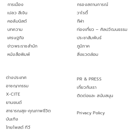
การเมือง
กรองสถานการณ์
เปลว สีเงิน
วาไรตี้
คอลัมนิสต์
กีฬา
บทความ
ท่องเที่ยว – ศิลปวัฒนธรรม
เศรษฐกิจ
ประชาสัมพันธ์
ข่าวพระราชสำนัก
ภูมิภาค
หนังสือพิมพ์
สิ่งแวดล้อม
ต่างประเทศ
PR & PRESS
อาชญากรรม
เกี่ยวกับเรา
X-CITE
ติดต่อและ สนับสนุน
ยานยนต์
สาธารณสุข-คุณภาพชีวิต
Privacy Policy
บันเทิง
ไทยโพสต์ ทีวี