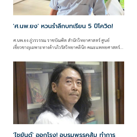
'ศ.นพ.ยง' หวนรำลึกบทเรียน 5 ปีโควิด!
ศ.นพ.ยง ภู่วรวรรณ ราชบัณฑิต สำนักวิทยาศาสตร์ ศูนย์
เชี่ยวชาญเฉพาะทางด้านไวรัสวิทยาคลินิก คณะแพทยศาสตร์
จุฬาลงกรณ์มหาวิทยาลัย
'ไชยันต์' ออกโรง! อบรมพรรคส้ม ทำการ