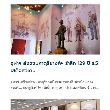
จุฬาฯ ส่งวงมหาดุริยางค์ฯ รำลึก 129 ปี ร.5
เสด็จสวีเดน
จุฬาฯ เตรียมส่งวงมหาดุริยางค์ไทยเยาวชนเดินทางไปแสดง
ดนตรีและนาฏศิลป์ไทยที่เมืองรากุนดา ประเทศสวีเดน ร่วมงาน
รำลึก 129 ปี ร.5 เสด็จประพาสสวีเดน วันที่ 19 ก.ค. 25