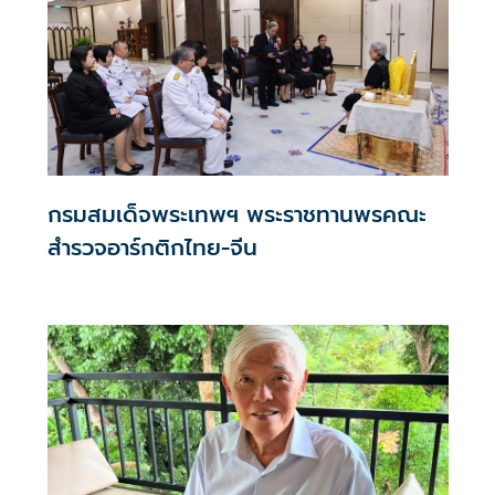
กรมสมเด็จพระเทพฯ พระราชทานพรคณะ
สำรวจอาร์กติกไทย-จีน