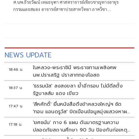
ศ.นพ.ธีระวัฒน์ เหมะจุฑา ศาสตราจารย์เชี่ยวชาญทางอายุร
กรรมและสมอง อาจารย์สาขาประสาทวิทยา ภาควิชา
อายุรศาสตร์ คณะแพทย์ศาสตร์ จุฬาลงกรณ์มหาวิทยาลัย
NEWS UPDATE
ในหลวง-พระราชินี พระราชทานเพลิงศพ
18:46 น.
นพ.ปราเสริฐ ปราสาททองโอสถ
'ธรรมนัส' ลงสงขลา ย้ำอีกรอบ ไม่มีดีลตั้ง
18:37 น.
รัฐบาลส้ม แดง เขียว
'สีหศักดิ์' ยื่นหนังสือถึงข้าหลวงใหญ่ฯ ซัด
17:47 น.
'ทอม แอนดรูว์ส' บิดเบือนข้อมูลมุ่งแสวงหาผล
ประโยชน์ทางการเมือง
'ยศชนัน' กาง 6 แผน ดันมาตรฐานความ
17:18 น.
ปลอดภัยสถานศึกษา 90 วัน ป้องกันก่อเหตุ
รุนแรง