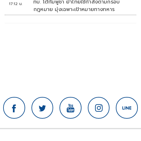
ทบ. โต้กัมพูชา ย้ำไทยใช้กำลังตามกรอบ
17:12 น.
กฎหมาย มุ่งเฉพาะเป้าหมายทางทหาร