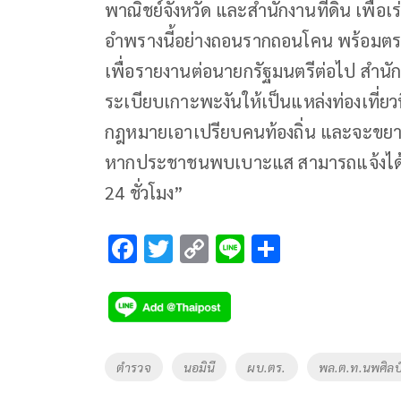
พาณิชย์จังหวัด และสำนักงานที่ดิน เพื่
อำพรางนี้อย่างถอนรากถอนโคน พร้อมตรวจสอบ
เพื่อรายงานต่อนายกรัฐมนตรีต่อไป สำนักงาน
ระเบียบเกาะพะงันให้เป็นแหล่งท่องเที่ยวท
กฎหมายเอาเปรียบคนท้องถิ่น และจะขยายผ
หากประชาชนพบเบาะแส สามารถแจ้งได้ที่
24 ชั่วโมง”
F
T
C
Li
S
ac
wi
o
n
h
e
tt
p
e
ar
b
er
y
e
o
Li
Tags
ตำรวจ
นอมินี
ผบ.ตร.
พล.ต.ท.นพศิลป์ 
o
n