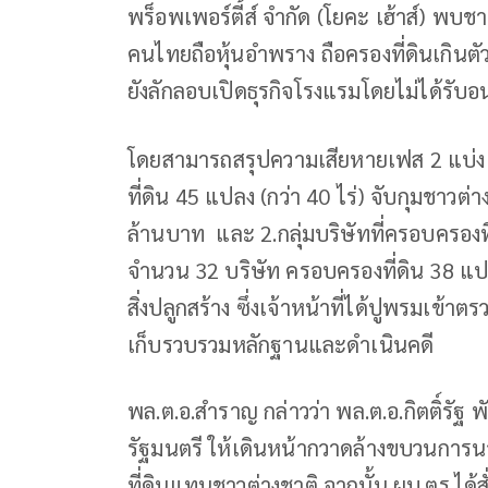
พร็อพเพอร์ตี้ส์ จำกัด (โยคะ เฮ้าส์) พบชา
คนไทยถือหุ้นอำพราง ถือครองที่ดินเกินตัวถ
ยังลักลอบเปิดธุรกิจโรงแรมโดยไม่ได้รับ
โดยสามารถสรุปความเสียหายเฟส 2 แบ่งเป็น
ที่ดิน 45 แปลง (กว่า 40 ไร่) จับกุมชาวต
ล้านบาท และ 2.กลุ่มบริษัทที่ครอบครองที
จำนวน 32 บริษัท ครอบครองที่ดิน 38 แปลง (
สิ่งปลูกสร้าง ซึ่งเจ้าหน้าที่ได้ปูพรมเข้าต
เก็บรวบรวมหลักฐานและดำเนินคดี
พล.ต.อ.สำราญ กล่าวว่า พล.ต.อ.กิตติ์รัฐ
รัฐมนตรี ให้เดินหน้ากวาดล้างขบวนการนอ
ที่ดินแทนชาวต่างชาติ จากนั้น ผบ.ตร.ได้สั