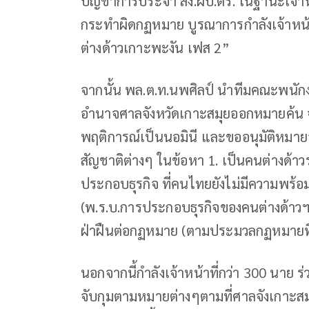
บัญชาการประจำ สง.ผบ.ตร. ในฐานะเจ้าหน
กระทำผิดกฏหมาย บูรณาการกำลังเจ้าหน้าท
ต่างด้าวเกาะพะงัน เฟส 2”
จากนั้น พล.ต.ท.นพศิลป์ นำทีมคณะพนัก
อำนาจศาลจังหวัดเกาะสมุยออกหมายค้น จำนว
พฤติการณ์เป็นนอมินี และขออนุมัติหมายจ
สัญชาติต่างๆ ในข้อหา 1. เป็นคนต่างด้าวร
ประกอบธุรกิจ ที่คนไทยยังไม่มีความพร้
(พ.ร.บ.การประกอบธุรกิจของคนต่างด้าว
ฝ่าฝืนต่อกฏหมาย (ตามประมวลกฏหมายท
นอกจากนี้กำลังเจ้าหน้าที่กว่า 300 นาย 
จับกุมตามหมายต่างๆตามที่ศาลจังเกาะสมุ