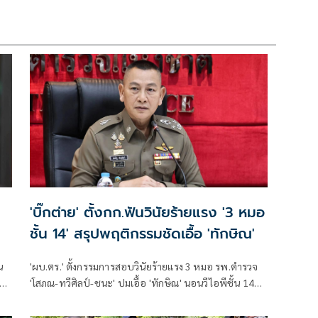
'บิ๊กต่าย' ตั้งกก.ฟันวินัยร้ายแรง '3 หมอ
ชั้น 14' สรุปพฤติกรรมชัดเอื้อ 'ทักษิณ'
น
'ผบ.ตร.' ตั้งกรรมการสอบวินัยร้ายแรง 3 หมอ รพ.ตำรวจ
'โสภณ-ทวีศิลป์-ชนะ' ปมเอื้อ 'ทักษิณ' นอนวีไอพีชั้น 14
มอบหมาย 'พล.ต.อ.อิทธิพล' นั่งประธาน เร่งสรุปโดยเร็ว