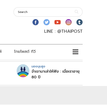
LINE : @THAIPOST
พ์
ไทยโพสต์ ทีวี
มองมุมสูง
จำเขามาเล่าให้ฟัง : เมื่อเราอายุ
80 ปี