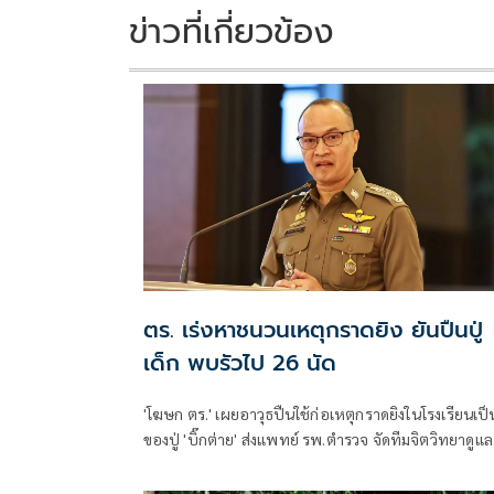
k
k
ข่าวที่เกี่ยวข้อง
ตร. เร่งหาชนวนเหตุกราดยิง ยันปืนปู่
เด็ก พบรัวไป 26 นัด
'โฆษก ตร.' เผยอาวุธปืนใช้ก่อเหตุกราดยิงในโรงเรียนเป็
ของปู่ 'บิ๊กต่าย' ส่งแพทย์ รพ.ตำรวจ จัดทีมจิตวิทยาดูแล
สุขภาพจิตครู นักเรียน ผู้ปกครอง