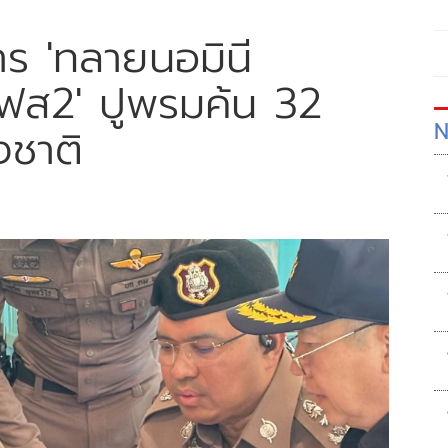
าร 'ทลายนอมินี
เฟส2' ปูพรมค้น 32
N
งชาติ