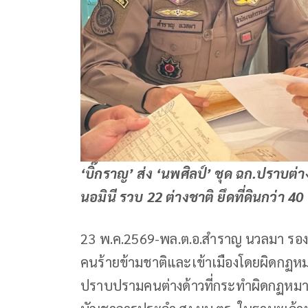
‘บิ๊กราญ’ ส่ง ‘นพศิลป์’ ชุด ฉก.ปราบต่
นอมินี รวบ 22 ต่างชาติ ยึดที่ดินกว่า 40
23 พ.ค.2569-พล.ต.อ.สำราญ นวลมา รอง
คนร้ายข้ามชาติและเข้าเมืองโดยผิดกฏหม
ปราบปรามคนต่างด้าวที่กระทำผิดกฏหมาย สั