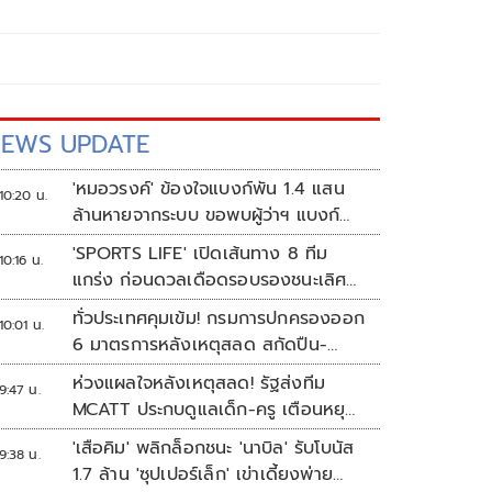
EWS UPDATE
'หมอวรงค์' ข้องใจแบงก์พัน 1.4 แสน
10:20 น.
ล้านหายจากระบบ ขอพบผู้ว่าฯ แบงก์
ชาติ
'SPORTS LIFE' เปิดเส้นทาง 8 ทีม
10:16 น.
แกร่ง ก่อนดวลเดือดรอบรองชนะเลิศ
ศึก 'วอลเลย์บอลนักเรียน แชมป์
ทั่วประเทศคุมเข้ม! กรมการปกครองออก
10:01 น.
กีฬา 7HD 2026'
6 มาตรการหลังเหตุสลด สกัดปืน-
ป้องกันเลียนแบบ
ห่วงแผลใจหลังเหตุสลด! รัฐส่งทีม
9:47 น.
MCATT ประกบดูแลเด็ก-ครู เตือนหยุด
แชร์ภาพรุนแรง
'เสือคิม' พลิกล็อกชนะ 'นาบิล' รับโบนัส
9:38 น.
1.7 ล้าน 'ซุปเปอร์เล็ก' เข่าเดี้ยงพ่าย