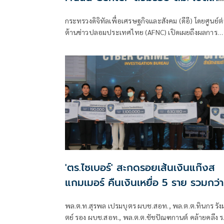
ติดตามรับเงินคืนจาก 'สแกมเมอร์' ระว
กระทรวงดิจิทัลเพื่อเศรษฐกิจและสังคม (ดีอี) โดยศูนย์ต
สูญเงิน-ข้อมูลส่วนบุคคล
ต้านข่าวปลอมประเทศไทย (AFNC) เปิดเผยถึงผลการ
มอนิเตอร์และรับแจ้งข่าวปลอม ซึ่งเป็นไปตามนโยบายก
ป้องกันและแก้ไขปัญหาภัยความมั่นคงและภัยทางสังคม
ของนายไชยชนก ชิดชอบ รัฐมนตรีว่าการกระทรวงดิจิท
เพื่อเศรษฐกิจและสังคม (ดีอี) โดยยกระดับความสำคัญ
เรื่องการสร้างความตระหนักรู้เท่าทันภัยอาชญากรรมทา
เทคโนโลยี ข่าวปลอม และข้อมูลบิดเบือน
'ตร.ไซเบอร์' สะกดรอยเส้นเงินแก๊งส
แกมเมอร์ คืนเงินเหยื่อ 5 ราย รวมกว่า
3.1 ล้านบาท
พล.ต.ท.สุรพล เปรมบุตร ผบช.สอท., พล.ต.ต.ทินกร รัง
ตย์ รอง ผบช.สอท., พล.ต.ต.ชัชปัณฑกานต์ คล้ายคลึง 