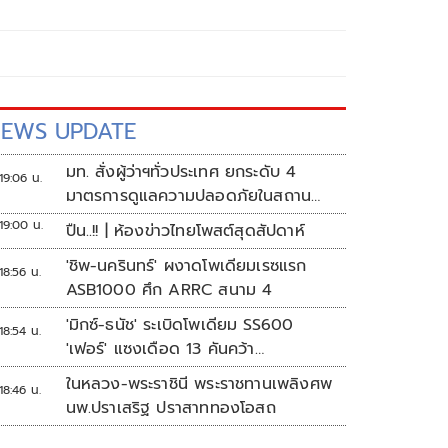
EWS UPDATE
มท. สั่งผู้ว่าฯทั่วประเทศ ยกระดับ 4
19:06 น.
มาตรการดูแลความปลอดภัยในสถาน
ศึกษา
19:00 น.
ปืน..!! | ห้องข่าวไทยโพสต์สุดสัปดาห์
'ชิพ-นครินทร์' ผงาดโพเดียมเรซแรก
18:56 น.
ASB1000 ศึก ARRC สนาม 4
'มิกซ์-ธนัช' ระเบิดโพเดียม SS600
18:54 น.
'เฟอร์' แซงเดือด 13 คันคว้า
แต้ม ศึก ARRC สนาม 4
ในหลวง-พระราชินี พระราชทานเพลิงศพ
18:46 น.
นพ.ปราเสริฐ ปราสาททองโอสถ