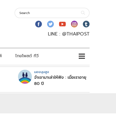
LINE : @THAIPOST
พ์
ไทยโพสต์ ทีวี
มองมุมสูง
จำเขามาเล่าให้ฟัง : เมื่อเราอายุ
80 ปี