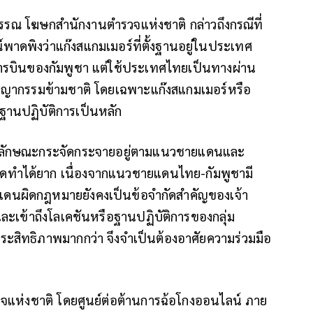
รณ โฆษกสำนักงานตำรวจแห่งชาติ กล่าวถึงกรณีที่
์พาดพิงว่าแก๊งสแกมเมอร์ที่ตั้งฐานอยู่ในประเทศ
การบินของกัมพูชา แต่ใช้ประเทศไทยเป็นทางผ่าน
ญากรรมข้ามชาติ โดยเฉพาะแก๊งสแกมเมอร์หรือ
งฐานปฏิบัติการเป็นหลัก
์มีลักษณะกระจัดกระจายอยู่ตามแนวชายแดนและ
หมดทำได้ยาก เนื่องจากแนวชายแดนไทย-กัมพูชามี
มแดนผิดกฎหมายยังคงเป็นข้อจำกัดสำคัญของเจ้า
ะเข้าถึงโลเคชันหรือฐานปฏิบัติการของกลุ่ม
สิทธิภาพมากกว่า จึงจำเป็นต้องอาศัยความร่วมมือ
รวจแห่งชาติ โดยศูนย์ต่อต้านการฉ้อโกงออนไลน์ ภาย