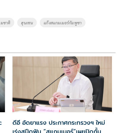
มชาติ
ฮุนเซน
แก๊งสแกมเมอร์กัมพูชา
c
ดีอี อัดยาแรง ประกาศกระทรวงฯ ใหม่
เร่งสปีดฟัน “สแกมเมอร์”เผยปิดกั้น