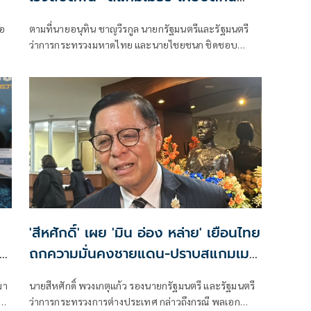
ัง
URL เถื่อนแล้วกว่า 8.8 แสนรายการ
่อ
ตามที่นายอนุทิน ชาญวีรกูล นายกรัฐมนตรีและรัฐมนตรี
ว่าการกระทรวงมหาดไทย และนายไชยชนก ชิดชอบ
าร
รัฐมนตรีว่าการกระทรวงดิจิทัลเพื่อเศรษฐกิจและสังคม ได้
มอบนโยบายเร่งรัดป้องกันและปราบปรามอาชญากรรม
ัล
ออนไลน์ กระทรวงดีอี
ง
'สีหศักดิ์' เผย 'มิน อ่อง หล่าย' เยือนไทย
ถกความมั่นคงชายแดน-ปราบสแกมเม
อร์-แก้สารพิษในแม่น้ำ
มา
นายสีหศักดิ์ พวงเกตุแก้ว รองนายกรัฐมนตรี และรัฐมนตรี
รอง
ว่าการกระทรวงการต่างประเทศ กล่าวถึงกรณี พลเอก