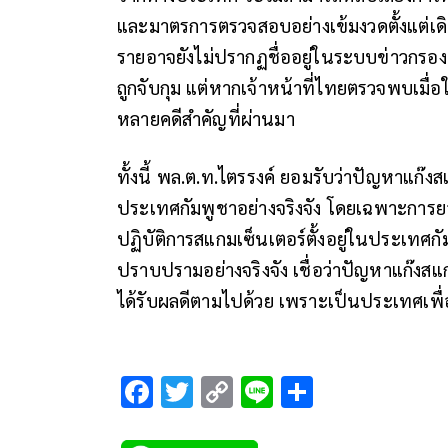
และมาตรการตรวจสอบอย่างเข้มงวดตั้งแต่เ
รายอาจยังไม่ปรากฏชื่ออยู่ในระบบข่าวกรอ
ถูกจับกุม แต่หากเจ้าหน้าที่ไทยตรวจพบเมื่อ
หลายคดีสำคัญที่ผ่านมา
ทั้งนี้ พล.ต.ท.ไตรรงค์ ยอมรับว่าปัญหาแก๊ง
ประเทศกัมพูชาอย่างจริงจัง โดยเฉพาะการยอม
ปฏิบัติการสแกมเซ็นเตอร์ตั้งอยู่ในประเท
ปราบปรามอย่างจริงจัง เชื่อว่าปัญหาแก๊ง
ได้รับผลดีตามไปด้วย เพราะเป็นประเทศเพ
F
T
C
Li
S
ac
wi
o
n
h