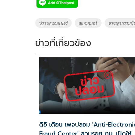
e
tt
p
e
ar
b
er
y
e
o
Li
Tags
ปราบสแกมเมอร์
สแกมเมอร์
อาชญากรรมข้า
o
n
k
k
ข่าวที่เกี่ยวข้อง
ดีอี เตือน เพจปลอม 'Anti-Electroni
Fraud Center' สวมรอย ตม. เปิดให้