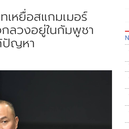
บทเหยื่อสแกมเมอร์
กลวงอยู่ในกัมพูชา
N
ก้ปัญหา