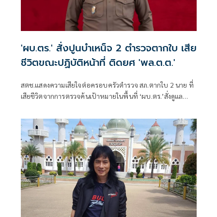
'ผบ.ตร.' สั่งปูนบำเหน็จ 2 ตำรวจตากใบ เสีย
ชีวิตขณะปฏิบัติหน้าที่ ติดยศ 'พล.ต.ต.'
สตช.แสดงความเสียใจต่อครอบครัวตำรวจ สภ.ตากใบ 2 นาย ที่
เสียชีวิตจากการตรวจค้นเป้าหมายในพื้นที่ ‘ผบ.ตร.’สั่งดูแล
สวัสดิการเต็มที่ และดูแลรักษาอย่างดีที่สุด 4 ตำรวจที่บาดเจ็บ
จากเหตุดังกล่าว