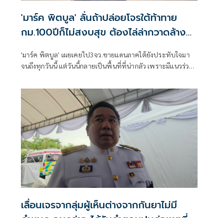
'มาร์ค พิตบูล' ลั่นถ้าปล่อยโจรใต้ท้าทาย
กม.100ปีก็ไม่สงบสุข ต้องไล่ล่ากวาดล้าง
ขุดรากถอนโคน
'มาร์ค พิตบูล' เผยเคยไป3จว.ชายแดนภาคใต้ยังประทับใจมา
จนถึงทุกวันนี้ แต่วันนี้กลายเป็นพื้นที่ที่น่ากลัว เพราะมีแนวร่วม
โจรแสดงความกร่างอวดอ้างอิทธิพล จี้ผู้รับผิดชอบหากยัง
ปล่อยให้พวกโจรท้าท้ายกฎหมาย อีก100 ปีดินแดนนี้ก็ไม่มีทาง
สงบสุข จี้เร่งไล่ล่ากวาดล้างโจรแบบขุดรากถอนโคน
เลื่อนเจรจากลุ่มผู้เห็นต่างจากกันยาไม่มี