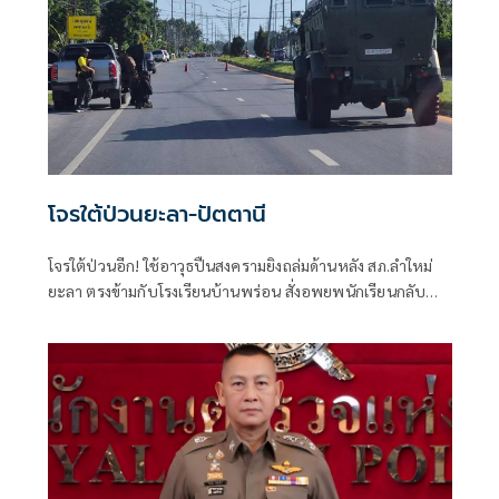
โจรใต้ป่วนยะลา-ปัตตานี
โจรใต้ป่วนอีก! ใช้อาวุธปืนสงครามยิงถล่มด้านหลัง สภ.ลำใหม่
ยะลา ตรงข้ามกับโรงเรียนบ้านพร่อน สั่งอพยพนักเรียนกลับ
บ้านทันทีเพื่อความปลอดภัย