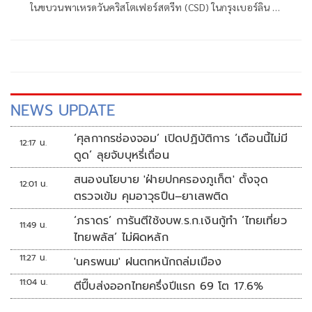
ในขบวนพาเหรดวันคริสโตเฟอร์สตรีท (CSD) ในกรุงเบอร์ลิน ผู้
ต้องสงสัยถูกยิงเสียชีวิตระหว่างปฏิบัติการของเจ้าหน้าที่ตำรวจ
NEWS UPDATE
‘ศุลกากรช่องจอม’ เปิดปฏิบัติการ ‘เดือนนี้ไม่มี
12:17 น.
ดูด’ ลุยจับบุหรี่เถื่อน
สนองนโยบาย 'ฝ่ายปกครองภูเก็ต' ตั้งจุด
12:01 น.
ตรวจเข้ม คุมอาวุธปืน–ยาเสพติด
‘ภราดร’ การันตีใช้งบพ.ร.ก.เงินกู้ทำ ‘ไทยเที่ยว
11:49 น.
ไทยพลัส’ ไม่ผิดหลัก
11:27 น.
'นครพนม' ฝนตกหนักถล่มเมือง
11:04 น.
ตีปี๊บส่งออกไทยครึ่งปีแรก 69 โต 17.6%