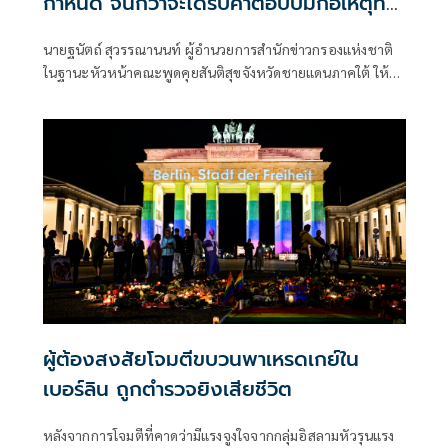
กำหนด จนกว่าจะได้รับคำตอบปมก่อเหตุที่
นราธิวาส
นายฐนัตถ์ สุวรรณานนท์ ผู้อำนวยการสำนักข่าวกรองแห่งชาติ
ในฐานะหัวหน้าคณะพูดคุยสันติสุขจังหวัดชายแดนภาคใต้ ให้
สัมภาษณ์ถึงความคืบห
ผู้ต้องสงสัยโจมตีขบวนพาเหรดเกย์ใน
เบอร์ลิน ถูกตำรวจยิงเสียชีวิต
หลังจากการโจมตีที่คาดว่ามีแรงจูงใจจากกลุ่มอิสลามหัวรุนแรง