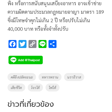
พิง หรือการสนับสนุนเสบียงอาหาร อาจเข้าข่าย
ความผิดตามประมวลกฎหมายอาญา มาตรา 189
ซึ่งมีโทษจำคุกไม่เกิน 2 ปี หรือปรับไม่เกิน
40,000 บาท หรือทั้งจำทั้งปรับ
F
T
C
Li
S
ac
wi
o
n
h
e
tt
p
e
ar
b
er
y
e
o
Li
Tags
คดียิงปลัดจะนะ
ทหารพราน
นราธิวาส
o
n
เสียชีวิต
โจรใต้
ไฟใต้
k
k
ข่าวที่เกี่ยวข้อง