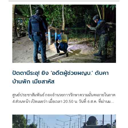
ปัตตานีระอุ! ยิง 'อดีตผู้ช่วยผญบ.' ดับคา
บ้านพัก เมียสาหัส
ศูนย์ประชาสัมพันธ์ กองอำนวยการรักษาความมั่นคงภายในภาค
4 ส่วนหน้า เปิดเผยว่า เมื่อเวลา 20.50 น. วันที่ 6 ส.ค. ที่ผ่านมา
เกิดเหตุคนร้ายไม่ทราบจำนวนใช้อาวุธปืนลอบยิงนายรียะ
อาแว อดีตผู้ช่วยผู้ใหญ่บ้านหมู่ที่ 5