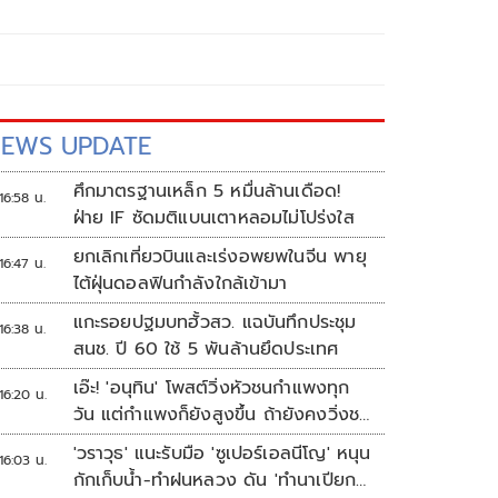
EWS UPDATE
ศึกมาตรฐานเหล็ก 5 หมื่นล้านเดือด!
16:58 น.
ฝ่าย IF ซัดมติแบนเตาหลอมไม่โปร่งใส
ยกเลิกเที่ยวบินและเร่งอพยพในจีน พายุ
16:47 น.
ไต้ฝุ่นดอลฟินกำลังใกล้เข้ามา
แกะรอยปฐมบทฮั้วสว. แฉบันทึกประชุม
16:38 น.
สนช. ปี 60 ใช้ 5 พันล้านยึดประเทศ
เอ๊ะ! 'อนุทิน' โพสต์วิ่งหัวชนกำแพงทุก
16:20 น.
วัน แต่กำแพงก็ยังสูงขึ้น ถ้ายังคงวิ่งชน
อยู่มันก็เจ็บหัวอีก
'วราวุธ' แนะรับมือ 'ซูเปอร์เอลนีโญ' หนุน
16:03 น.
กักเก็บน้ำ-ทำฝนหลวง ดัน 'ทำนาเปียก