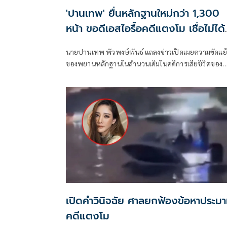
'ปานเทพ' ยื่นหลักฐานใหม่กว่า 1,300
หน้า ขอดีเอสไอรื้อคดีแตงโม เชื่อไม่ได้
อยู่บนเรือ
นายปานเทพ พัวพงษ์พันธ์ แถลงข่าวเปิดเผยความขัดแย้
ของพยานหลักฐานในสำนวนเดิมในคดีการเสียชีวิตของ
น.ส.นิดา แตงโม พัชรวีระพงษ์ โดยนำหลักฐานเชิง
วิทยาศาสตร์ ข้อมูลพิกัดดาวเทียม และรายงานดิจิทัลที่มี
ความหนากว่า 1,300 หน้า ยื่นตรงต่ออธิบดีกรมสอบสว
คดีพิเศษ (ดีเอสไอ)
เปิดคำวินิจฉัย ศาลยกฟ้องข้อหาประม
คดีแตงโม