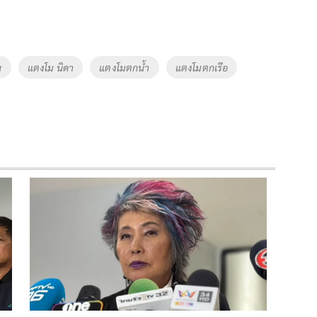
น
แตงโม นิดา
แตงโมตกน้ำ
แตงโมตกเรือ