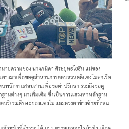
 ทนายความของ นางภนิดา ศิระยุทธโยธิน แม่ของ
เดินทางมาเพื่อขอดูสำนวนการสอบสวนคดีแตงโมตกเรือ
งมาพบพนักงานสอบสวนเพื่อขอคำปรึกษา รวมถึงขอดู
ลักฐานต่างๆ มาเพิ่มเติม ซึ่งเป็นการเเสวงหาหลักฐาน
บริเวณศีรษะของแตงโม และดวงตาข้างซ้ายที่ถลน
เจ้าหน้าที่ตำรวจ ได้แก่ 1.ตรวจเจออะไรบ้างในเลือด