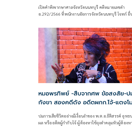
เปิดคำพิพากษาศาลจังหวัดนนทบุรี คดีหมายเลขดำ
อ.292/2566 ที่พนักงานอัยการจังหวัดนนทบุรี โจทก์ ยื่
ฟ้องนายวิศาพัชหรือแซน มโนมัยรัตน์ จำเลยที่ 1 นายนิ
ทัศน์หรือจ๊อบหรือจ็อบ กีรติสุทธิสาธร จำเลยที่ 2 นางส
วอิจศรินทร์หรือกระติก
หมอพรทิพย์ -สืบจากศพ ข้อสงสัย-ป
กังขา สองคดีดัง อดีตผกก.โจ้-แตงโ
ปมการเสียชีวิตอย่างมีเงื่อนงำของ พ.ต.อ.ธิติสรรค์ อุทธ
ผล หรืออดีตผู้กำกับโจ้ ผู้ต้องหาใช้ถุงดำคลุมหัวผู้ต้องห
คดียาเสพติดเสียชีวิตในโรงพัก สภ.เมืองนครสวรรค์ ซึ่งอ