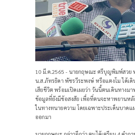
10 มี.ค.2565 - นายกฤษณะ ศรีบุญพิมพ์สวย
น.ส.ภัทรธิดา พัชรวีระพงษ์ หรือแตงโม ได้
เสียชีวิต พร้อมเปิดเผยว่า วันนี้ตนเดินทา
ข้อมูลที่ยังมีข้อสงสัย เพื่อที่ตนจะหาพยานห
ในทางทนายความ โดยเฉพาะประเด็นบาดแผล
ออกมา
นายกฤษณะ กล่าวอีกว่า ตนได้เตรียม 4 คำถาม