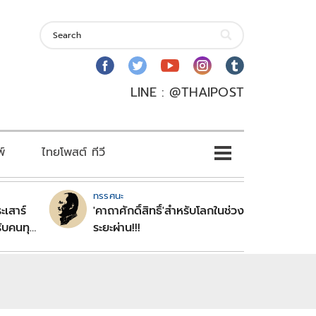
LINE : @THAIPOST
พ์
ไทยโพสต์ ทีวี
ทรรศนะ
ะเสาร์
'คาถาศักดิ์สิทธิ์'สำหรับโลกในช่วง
ับคนทุก
ระยะผ่าน!!!