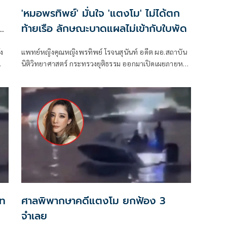
'หมอพรทิพย์' มั่นใจ 'แตงโม' ไม่ได้ตก
ท้ายเรือ ลักษณะบาดแผลไม่เข้ากับใบพัด
ง
แพทย์หญิงคุณหญิงพรทิพย์ โรจนสุนันท์ อดีต ผอ.สถาบัน
นิติวิทยาศาสตร์ กระทรวงยุติธรรม ออกมาเปิดเผยภายหลัง
ประชุมร่วมกับคณะพนักงานสืบสวน แพทย์ผู้เชี่ยวชาญ
ด้านนิติเวช และแพทย์ผู้เชี่ยวชาญด้านศัลยกรรมตกแต่ง
น
าท
ศาลพิพากษาคดีแตงโม ยกฟ้อง 3
จำเลย