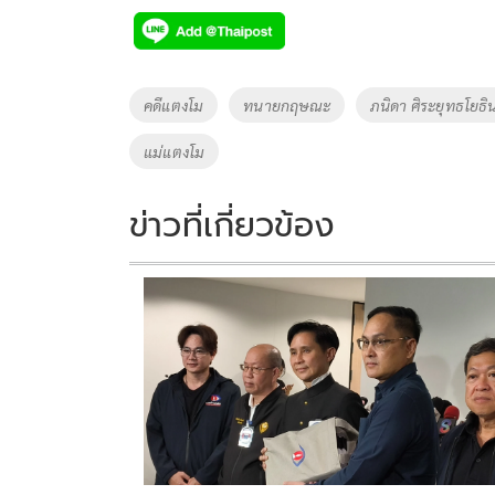
e
tt
p
e
ar
b
er
y
e
o
Li
Tags
คดีแตงโม
ทนายกฤษณะ
ภนิดา ศิระยุทธโยธิ
o
n
แม่แตงโม
k
k
ข่าวที่เกี่ยวข้อง