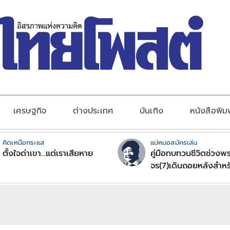
เศรษฐกิจ
ต่างประเทศ
บันเทิง
หนังสือพิม
คิดเหนือกระแส
แม่หมอสมัครเล่น
ตั้งใจด่าเขา...แต่เราเสียหาย
คู่มือทบทวนชีวิตช่วงพร
จร(7)เดินถอยหลังสำหร
ลัคนาราศีตอนที่2