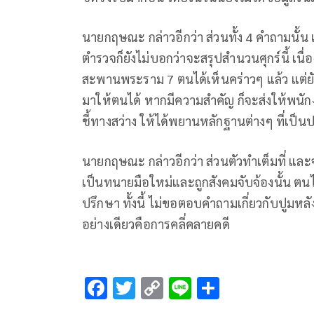
นายกฤษณะ กล่าวอีกว่า ส่วนทั้ง 4 คำถามนั้น 
ตำรวจก็ยังไม่บอกว่าจะสรุปสำนวนศุกร์นี้ เนื
สะพานพระราม 7 ตนได้เห็นคร่าวๆ แล้ว แต่ยัง
มาให้ตนได้ หากมีความสำคัญ ก็จะส่งให้พนัก
ชี้ทางสว่าง ให้ได้พยานหลักฐานต่างๆ ที่เป็
นายกฤษณะ กล่าวอีกว่า ส่วนตัวทำเต็มที่ และ
เป็นทนายมือใหม่และถูกสังคมจับจ้องนั้น ต
ปรึกษา ทั้งนี้ ไม่ขอตอบคำถามเกี่ยวกับปูมหล
อย่างเดียวคือการคลี่คลายคดี
F
T
C
Li
S
ac
wi
o
n
h