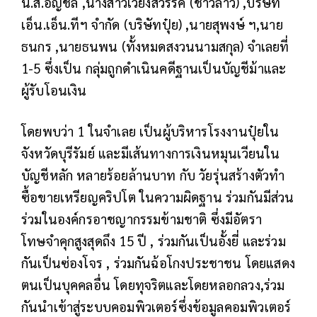
น.ส.อัญชลี ,นางสาวเวียงสวรรค์ (ชาวลาว) ,บริษัท
เอ็น.เอ็น.ทีฯ จำกัด (บริษัทปุ๋ย) ,นายสุพงษ์ ฯ,นาย
ธนกร ,นายธนพน (ทั้งหมดสงวนนามสกุล) จำเลยที่
1-5 ซึ่งเป็น กลุ่มถูกดำเนินคดีฐานเป็นบัญชีม้าและ
ผู้รับโอนเงิน
โดยพบว่า 1 ในจำเลย เป็นผู้บริหารโรงงานปุ๋ยใน
จังหวัดบุรีรัมย์ และมีเส้นทางการเงินหมุนเวียนใน
บัญชีหลัก หลายร้อยล้านบาท กับ วัยรุ่นสร้างตัวทำ
ซื้อขายเหรียญคริปโต ในความผิดฐาน ร่วมกันมีส่วน
ร่วมในองค์กรอาชญากรรมข้ามชาติ ซึ่งมีอัตรา
โทษจำคุกสูงสุดถึง 15 ปี , ร่วมกันเป็นอั้งยี่ และร่วม
กันเป็นซ่องโจร
, ร่วมกันฉ้อโกงประชาชน โดยแสดง
ตนเป็นบุคคลอื่น โดยทุจริตและโดยหลอกลวง,ร่วม
กันนำเข้าสู่ระบบคอมพิวเตอร์ซึ่งข้อมูลคอมพิวเตอร์