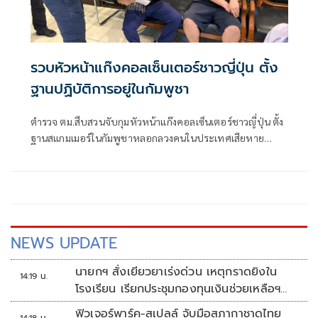
รวบหัวหน้าแก๊งคอลเซ็นเตอร์ชาวญี่ปุ่น ตั้ง
ฐานปฏิบัติการอยู่ในกัมพูชา
ตำรวจ ตม.สืบสวนจับกุมหัวหน้าแก๊งคอลเซ็นเตอร์ชาวญี่ปุ่น ตั้ง
ฐานสแกมเมอร์ในกัมพูชาหลอกลวงคนในประเทศเสียหาย
หลายพันล้านเยน ตำรวจญี่ปุ่นประสานความร่วมมือตามรวบได้
ย่านทองหล่อ
NEWS UPDATE
นายกฯ สั่งเยียวยาเร่งด่วน เหตุกราดยิงใน
14:19 น.
โรงเรียน เรียกประชุมกองทุนเงินช่วยเหลือฯ
ทันที
ฟิวเจอร์พาร์ค-สเปลล์ จับมือสภากาชาดไทย