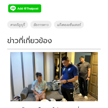
ac
wi
o
n
h
e
tt
p
e
ar
b
er
y
e
o
Li
Tags
ศาลธัญบุรี
อัยการดาว
แก๊งคอลเซ็นเตอร์
o
n
k
k
ข่าวที่เกี่ยวข้อง