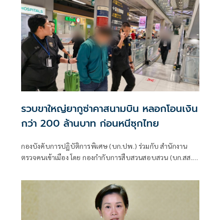
รวบขาใหญ่ยากูซ่าคาสนามบิน หลอกโอนเงิน
กว่า 200 ล้านบาท ก่อนหนีซุกไทย
กองบังคับการปฏิบัติการพิเศษ (บก.ปพ.) ร่วมกับ สำนักงาน
ตรวจคนเข้าเมือง โดย กองกำกับการสืบสวนสอบสวน (บก.สส.)
และเจ้าหน้าที่ตำรวจศูนย์ ACSC ร่วมกันควบคุมตัว นายทาคาฟุ
มิ (MR.TAKAFUMI) อายุ 31 ปี สัญชาติญี่ปุ่น เป็นบุคคลต้องห้าม
ตาม พ.ร.บ.คนเข้าเมือง พ.ศ.2522 มาตรา 12(7) มีพฤติการณ์
เป็นที่น่าเชื่อถือว่าเป็นบุคคลที่เป็นภัยต่อสังคมหรือจะก่อเหตุ
ร้ายให้เกิดอันตรายต่อความสงบสุข