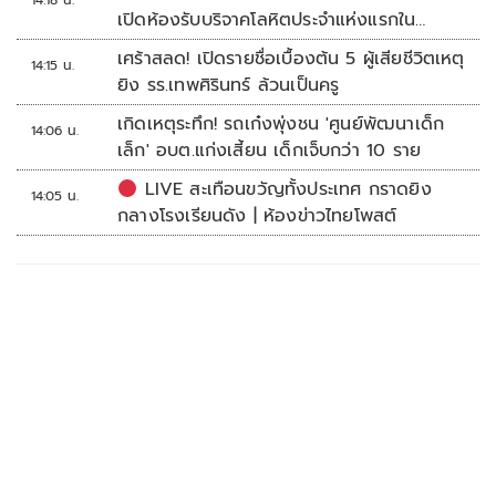
14:18 น.
เปิดห้องรับบริจาคโลหิตประจำแห่งแรกใน
ศูนย์การค้าปทุมธานี
เศร้าสลด! เปิดรายชื่อเบื้องต้น 5 ผู้เสียชีวิตเหตุ
14:15 น.
ยิง รร.เทพศิรินทร์ ล้วนเป็นครู
เกิดเหตุระทึก! รถเก๋งพุ่งชน 'ศูนย์พัฒนาเด็ก
14:06 น.
เล็ก' อบต.แก่งเสี้ยน เด็กเจ็บกว่า 10 ราย
LIVE สะเทือนขวัญทั้งประเทศ กราดยิง
14:05 น.
กลางโรงเรียนดัง | ห้องข่าวไทยโพสต์