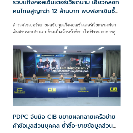
รวบแก๊งคอลเซ็นเตอร์เวียดนาม เอี่ยวหลอก
คนไทยสูญกว่า 12 ล้านบาท พบฟอกเงินซื้อ
ทองคำ
ตำรวจไซเบอร์ขยายผลจับกุมแก๊งคอลเซ็นเตอร์เวียดนามฟอก
เงินผ่านทองคำ แอบอ้างเป็นเจ้าหน้าที่การไฟฟ้าหลอกชายสูง
อายุโอนเงินกว่า 1.7 ล้าน นำไปซื้อทองหลบเลี่ยงการติดตามเส้น
เงินของเจ้าหน้าที่
PDPC จับมือ CIB ขยายผลทลายเครือข่าย
ค้าข้อมูลส่วนบุคคล ย้ำซื้อ-ขายข้อมูลส่วน