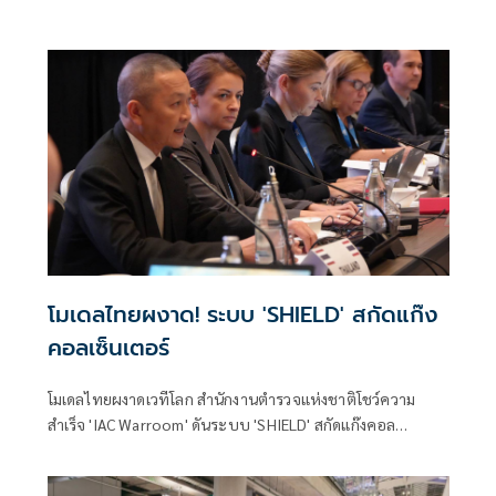
บุคคลมีความผิดตามกฎหมาย เดินหน้าคุม
เข้มตัดวงจรอาชญากรรมไซเบอร์
โมเดลไทยผงาด! ระบบ 'SHIELD' สกัดแก๊ง
คอลเซ็นเตอร์
โมเดลไทยผงาดเวทีโลก สำนักงานตำรวจแห่งชาติโชว์ความ
สำเร็จ 'IAC Warroom' ดันระบบ 'SHIELD' สกัดแก๊งคอล
เซ็นเตอร์และค้ามนุษย์