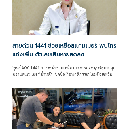
สายด่วน 1441 ช่วยเหยื่อสแกมเมอร์ พบโทร
แจ้งเพิ่ม ตัวเลขเสียหายลดลง
'ศูนย์ AOC 1441' ด่านหน้าช่วยเหลือประชาชน หนุนรัฐบาลลุย
ปราบสแกมเมอร์ ย้ำหลัก 'ปิดชื่อ ถือพฤติกรรม' ไม่มีข้อยกเว้น