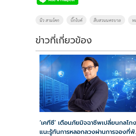
Tags
นิว สามโคก
บิ๊กไบค์
สืบสวนนครบาล
ห
ข่าวที่เกี่ยวข้อง
‘เคทีซี’ เตือนภัยมิจฉาชีพเปลี่ยนกลโก
แนะรู้ทันการหลอกลวงผ่านการจองที่พ