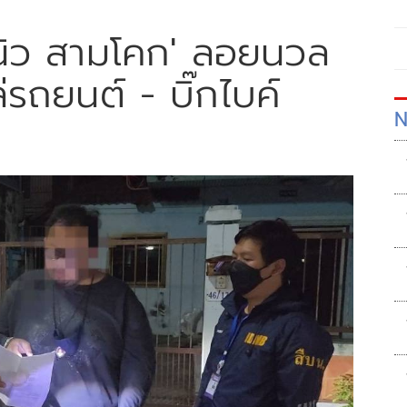
'นิว สามโคก' ลอยนวล
รถยนต์ - บิ๊กไบค์
N