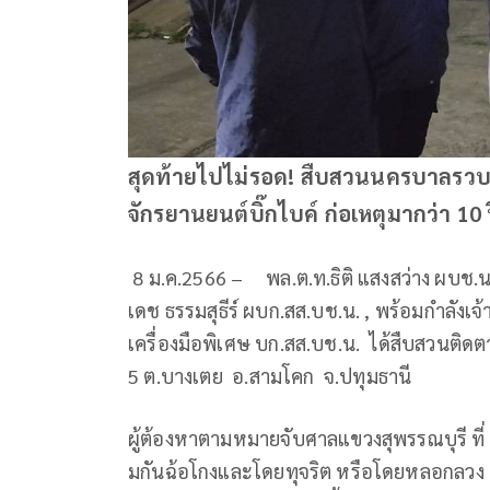
สุดท้ายไปไม่รอด! สืบสวนนครบาลรว
จักรยานยนต์บิ๊กไบค์ ก่อเหตุมากว่า 10
8 ม.ค.2566 – พล.ต.ท.ธิติ แสงสว่าง ผบช.น. ,
เดช ธรรมสุธีร์ ผบก.สส.บช.น. , พร้อมกำลังเจ้
เครื่องมือพิเศษ บก.สส.บช.น. ได้สืบสวนติดตา
5 ต.บางเตย อ.สามโคก จ.ปทุมธานี
ผู้ต้องหาตามหมายจับศาลแขวงสุพรรณบุรี ที่ 
มกันฉ้อโกงและโดยทุจริต หรือโดยหลอกลวง นำ