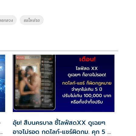
ลอกลวง
อะไหล่รถ
ง
อุ้ย! สืบนครบาล ชี้ไลฟ์สดXX ดูเฉยๆ
ัก
อาจไม่รอด กดไลก์-แชร์ผิดกม. คุก 5 ปี