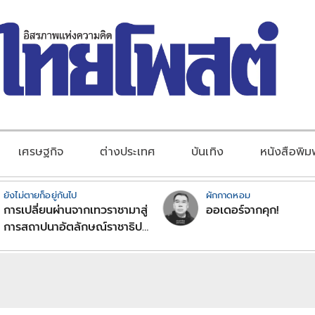
เศรษฐกิจ
ต่างประเทศ
บันเทิง
หนังสือพิม
ยังไม่ตายก็อยู่กันไป
ผักกาดหอม
การเปลี่ยนผ่านจากเทวราชามาสู่
ออเดอร์จากคุก!
การสถาปนาอัตลักษณ์ราชาธิป
ไตยแบบพุทธศาสนาในพระไตร
ปิฏก : สามัญผลสูตรในฐานะ
ทฤษฎีขีดจำกัดของอำนาจรัฐ
เหนือแรงงานและทรัพย์สิน