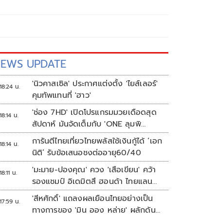
EWS UPDATE
'นิวคาสเซิล' ประกาศแต่งตั้ง 'ไยส์เลอร์'
18:24 น.
คุมทัพแทนที่ 'ฮาว'
'ช่อง 7HD' เปิดโปรแกรมมวยเดือดสุด
18:14 น.
สัปดาห์ มันจัดเต็มกับ 'ONE ลุมพิ
นี 165-มวยไทย 7 สี'
การันตีไทยเที่ยวไทยพลัสใช้เงินกู้ได้ ‘เอก
18:14 น.
นิติ’ รับข้อเสนอชงต่ออายุ60/40
'มะมาย-ปองคุณ' ควง 'เสือเขียน' คว้า
18:11 น.
รองแชมป์ อิเดมิตสึ ฮอนด้า ไทยแลนด์
ทาเลนต์ คัพ สนาม 3
'สีหศักดิ์' แถลงผลเยือนไทยอย่างเป็น
17:59 น.
ทางการของ 'มิน ออง หล่าย' ผลักดัน