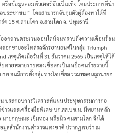
หรือข้อมูลคอมพิวเตอร์อันเป็นเท็จ โดยประการที่น่า
ต่อประชาชน ” โดยสามารถจับกุมตัวผู้ต้องหาได้ที่
ร์ค 15 ต.สามโคก อ.สามโคก จ. ปทุมธานี
 ได้ออกลานตระเวนออนไลน์จนทราบถึงความเดือนร้อน
์หลอกขายอะไหล่รถจักรยานยนต์ในกลุ่ม Triumph
เหตุเกิดเมื่อวันที่ 31 ธันวาคม 2565 เป็นเหตุให้ได้
เสียหายหลายรายหลงเชื่อตกเป็นเหยื่อคนร้ายรายนี้
านบาท จนมีการตั้งกลุ่มทางโซเชี่ยล รวมพลคนถูกนายก
น ประกอบการวิเคราะห์แผนประทุษกรรมการก่อ
ห์ข่าวและเครื่องมือพิเศษ บก.สส.บช.น. มีพยานหลัก
ต้นคือ นายกฤษณะ เข็มทอง หรือนิว คนสามโคก จึงได้
อมูลสำนักงานตำรวจแห่งชาติ ปรากฏพบว่า ณ