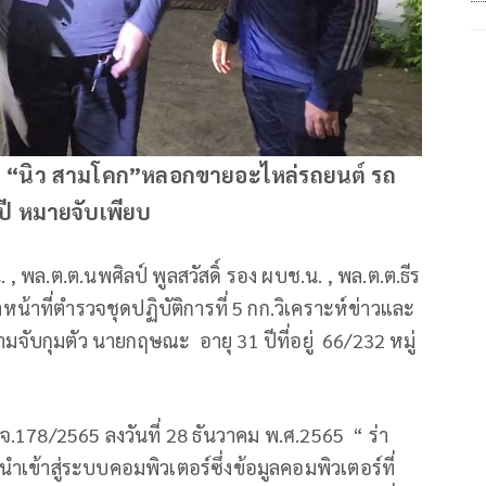
บ “นิว สามโคก”หลอกขายอะไหล่รถยนต์ รถ
 ปี หมายจับเพียบ
 พล.ต.ต.นพศิลป์ พูลสวัสดิ์ รอง ผบช.น. , พล.ต.ต.ธีร
าหน้าที่ตำรวจชุดปฏิบัติการที่ 5 กก.วิเคราะห์ข่าวและ
มจับกุมตัว นายกฤษณะ อายุ 31 ปีที่อยู่ 66/232 หมู่
จ.178/2565 ลงวันที่ 28 ธันวาคม พ.ศ.2565 “ ร่า
เข้าสู่ระบบคอมพิวเตอร์ซึ่งข้อมูลคอมพิวเตอร์ที่