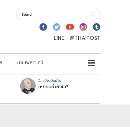
LINE : @THAIPOST
พ์
ไทยโพสต์ ทีวี
วิสามัญบันเทิง
เหยียบย่ำหัวใจ?