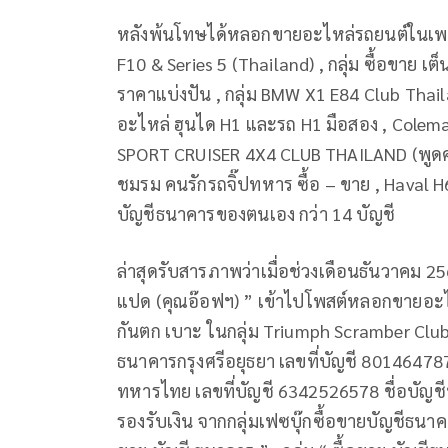
หลังพ้นโทษได้หลอกขายอะไหล่รถยนต์ในเพจ/กลุ
F10 & Series 5 (Thailand) , กลุ่ม ซื้อขาย เ
ราคาแบ่งปัน , กลุ่ม BMW X1 E84 Club Thailan
อะไหล่ ฮุนได H1 และรถ H1 มือสอง , Colema
SPORT CRUISER 4X4 CLUB THAILAND (พูดคุย
ชมรม คนรักรถจิ๊ปทหาร ซื้อ – ขาย , Haval 
บัญชีธนาคารของตนเอง กว่า 14 บัญชี
ล่าสุดรับสารภาพว่าเมื่อช่วงเดือนธันวาคม 256
แปด (คุณอ๊อฟฯ) ” เข้าไปโพสต์หลอกขายอะไห
กันตก เบาะ ในกลุ่ม Triumph Scramber Club
ธนาคารกรุงศรีอยุธยา เลขที่บัญชี 801464
ทหารไทย เลขที่บัญชี 6342526578 ชื่อบัญชีน
รองรับเงิน จากกลุ่มเฟซบุ๊กซื้อขายบัญชีธนาคาร 