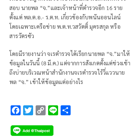
สอบ นายพล “จ.”และเจ้าหน้าที่ตำรวจอีก 16 ราย
ตั้งแต่ พล.ต.อ.- ร.ต.ท. เกี่ยวข้องกับพนันออนไลน์
โดยเฉพาะเครือข่าย
พ.ต.ท.วสวัตติ์ มุครสกุล หรือ
สารวัตรซัว
โดยมีรายงานว่า จเรตำรวจได้เรียกนายพล “จ.”มาให้
ข้อมูลในวันนี้ (8 มี.ค.) แต่จากการสังเกตตั้งแต่ช่วงเช้า
ถึงบ่ายบริเวณหน้าสำนักงานจเรตำรวจไร้วี่แววนาย
พล “จ.” เข้าให้ข้อมูลแต่อย่างไร
F
T
C
Li
S
ac
wi
o
n
h
e
tt
p
e
ar