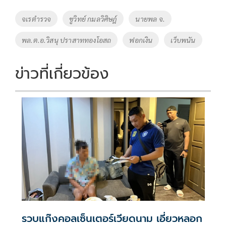
b
er
y
e
o
Li
Tags
จเรตำรวจ
ชูวิทย์ กมลวิศิษฎ์
นายพล จ.
o
n
พล.ต.อ.วิสนุ ปราสาททองโอสถ
ฟอกเงิน
เว็บพนัน
k
k
ข่าวที่เกี่ยวข้อง
รวบแก๊งคอลเซ็นเตอร์เวียดนาม เอี่ยวหลอก