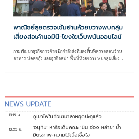
พาณิชย์ลุยตรวจเข้มย่านห้วยขวางพบกลุ่ม
เสี่ยงส่อเค้านอมินี-โยงใยเว็บพนันออนไลน์
กรมพัฒนาธุรกิจการค้าผนึกกำลังส่งทีมลงพื้นที่ตรวจสอบร้าน
อาหาร บ่อตกกุ้ง และธุรกิจสปา พื้นที่ห้วยขวาง พบกลุ่มเสี่ยงส่อ
เค้านอมินี-โยงใยเว็บพนันออนไลน์ และรับชำระเงินผ่านบัญชี
บุคคลชาวต่างชาติ เตรียมขยายผลตรวจสอบเส้นทางการเงิน
และระบบชําระเงินเชิงลึกหากพบผิด ดำเนินการตามกฎหมาย
ทันที
NEWS UPDATE
13:19 น.
ภูเขาไฟในกัวเตมาลาหยุดปะทุแล้ว
'อนุทิน' หารือเต็มคณะ 'มิน อ่อง หล่าย' ย้ำ
13:05 น.
มิตรภาพ-ความไว้เนื้อเชื่อใจ