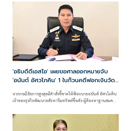
หมุนเวียนกว่า 2 หมื่นล้าน
'อธิบดีดีเอสไอ' เผยขอศาลออกหมายจับ
'อนันต์ อัศวโภคิน' 1 ในก๊วนคดีฟอกเงินวัด
พระธรรมกายแล้ว
จากกรณีอัยการสูงสุดมีคำสั่งชี้ขาดให้ฟ้องนายอนันต์ อัศวโภคิน
เจ้าของธุรกิจพัฒนาอสังหาริมทรัพย์ชื่อดัง ผู้ต้องหาฐานสมคบ
โดยการตกลงกันตั้