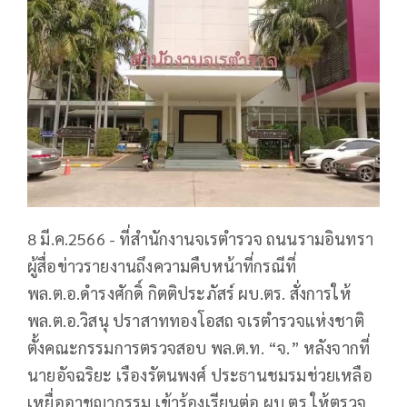
8 มี.ค.2566 - ที่สำนักงานจเรตำรวจ ถนนรามอินทรา
ผู้สื่อข่าวรายงานถึงความคืบหน้าที่กรณีที่
พล.ต.อ.ดำรงศักดิ์ กิตติประภัสร์ ผบ.ตร. สั่งการให้
พล.ต.อ.วิสนุ ปราสาททองโอสถ จเรตำรวจแห่งชาติ
ตั้งคณะกรรมการตรวจสอบ พล.ต.ท. “จ.” หลังจากที่
นายอัจฉริยะ เรืองรัตนพงศ์ ประธานชมรมช่วยเหลือ
เหยื่ออาชญากรรม เข้าร้องเรียนต่อ ผบ.ตร.ให้ตรวจ