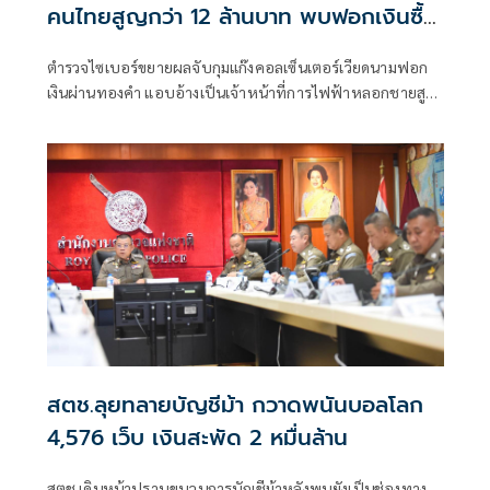
คนไทยสูญกว่า 12 ล้านบาท พบฟอกเงินซื้อ
ทองคำ
ตำรวจไซเบอร์ขยายผลจับกุมแก๊งคอลเซ็นเตอร์เวียดนามฟอก
เงินผ่านทองคำ แอบอ้างเป็นเจ้าหน้าที่การไฟฟ้าหลอกชายสูง
อายุโอนเงินกว่า 1.7 ล้าน นำไปซื้อทองหลบเลี่ยงการติดตามเส้น
เงินของเจ้าหน้าที่
สตช.ลุยทลายบัญชีม้า กวาดพนันบอลโลก
4,576 เว็บ เงินสะพัด 2 หมื่นล้าน
สตช.เดินหน้าปราบขบวนการบัญชีม้าหลังพบยังเป็นช่องทาง