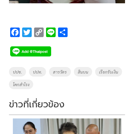
F
T
C
Li
S
ac
wi
o
n
h
e
tt
p
e
ar
b
er
y
e
o
Li
Tags
ปปช.
ปปท.
สารวัตร
สินบน
เรียกรับเงิน
o
n
โคกสำโรง
k
k
ข่าวที่เกี่ยวข้อง