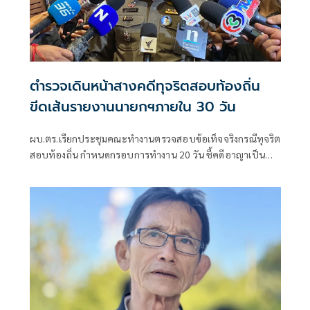
ตำรวจเดินหน้าสางคดีทุจริตสอบท้องถิ่น
ขีดเส้นรายงานนายกฯภายใน 30 วัน
ผบ.ตร.เรียกประชุมคณะทำงานตรวจสอบข้อเท็จจริงกรณีทุจริต
สอบท้องถิ่น กำหนดกรอบการทำงาน 20 วัน ชี้คดีอาญาเป็น
หน้าที่ ป.ป.ช. ดำเนินการ