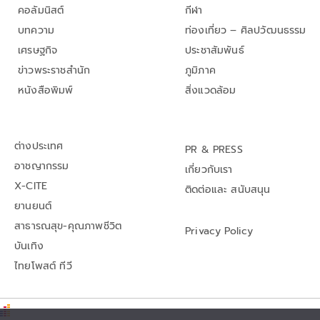
คอลัมนิสต์
กีฬา
บทความ
ท่องเที่ยว – ศิลปวัฒนธรรม
เศรษฐกิจ
ประชาสัมพันธ์
ข่าวพระราชสำนัก
ภูมิภาค
หนังสือพิมพ์
สิ่งแวดล้อม
ต่างประเทศ
PR & PRESS
อาชญากรรม
เกี่ยวกับเรา
X-CITE
ติดต่อและ สนับสนุน
ยานยนต์
สาธารณสุข-คุณภาพชีวิต
Privacy Policy
บันเทิง
ไทยโพสต์ ทีวี