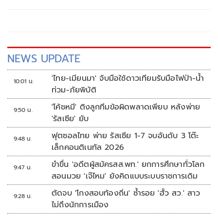
ความผิด นายวิทยา สมศรีษมสกุล กับพวก รวม 6 คน กรณีร่วม
กันเรียกรับทรัพย์สิน จํานวน 6 ล้านบาท เป็นการตอบแทนใน
การที่จะจูงใจเจ้าพนักงานเพื่อให้ดําเนินการปล่อยตัว (ประกัน
ตัว)
NEWS UPDATE
'ไทย-เมียนมา' จับมือใช้ดาวเทียมรับมือไฟป่า-น้ำ
10:01 น.
ท่วม-ภัยพิบัติ
'โค้ชหมี' ติงลูกทีมข้อผิดพลาดเพียบ หลังพ่าย
9:50 น.
'รัสเซีย' ยับ
ฟุตซอลไทย พ่าย รัสเซีย 1-7 จบอันดับ 3 โต๊ะ
9:48 น.
เล็กคอนติเนทัล 2026
ขำขื่น 'อดีตผู้สมัครสส.พท.' ยกการศึกษาทั่วโลก
9:47 น.
สอนมวย 'เจ๊ไหม' ยังคิดแบบระบบราชการเดิม
ตัดจบ 'โกงสอบท้องถิ่น' ซ้ำรอย 'ฮั้ว สว.' สาว
9:28 น.
ไม่ถึงนักการเมือง