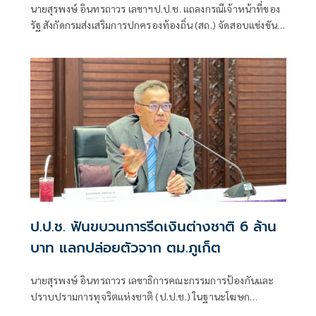
นายสุรพงษ์ อินทรถาวร เลขาฯป.ป.ช. แถลงกรณีเจ้าหน้าที่ของ
รัฐ สังกัดกรมส่งเสริมการปกครองท้องถิ่น (สถ.) จัดสอบแข่งขัน
เพื่อบรรจุบุคคลเป็นข้าราชการหรือพนักงานส่วนท้องถิ่น พ.ศ.
2568 โดยแก้ไขคะแนนสอบและเรียกรับเงินจากผู้สมัครสอบ
เพื่อช่วยเหลือใ
ป.ป.ช. ฟันขบวนการรีดเงินต่างชาติ 6 ล้าน
บาท แลกปล่อยตัวจาก ตม.ภูเก็ต
นายสุรพงษ์ อินทรถาวร เลขาธิการคณะกรรมการป้องกันและ
ปราบปรามการทุจริตแห่งชาติ (ป.ป.ช.) ในฐานะโฆษก
สำนักงาน ป.ป.ช. แถลงถึงกรณีคณะกรรมการ ป.ป.ช. มีมติชี้มูล