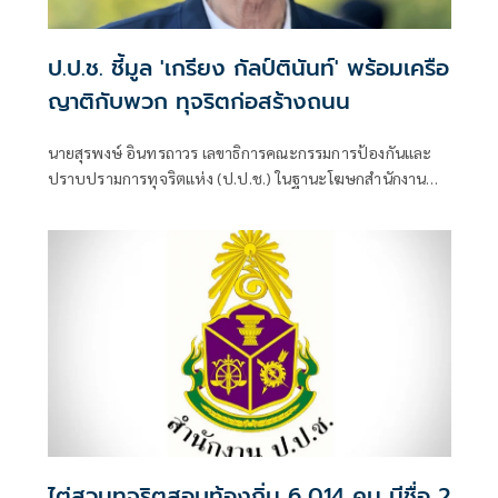
ป.ป.ช. ชี้มูล 'เกรียง กัลป์ตินันท์' พร้อมเครือ
ญาติกับพวก ทุจริตก่อสร้างถนน
นายสุรพงษ์ อินทรถาวร เลขาธิการคณะกรรมการป้องกันและ
ปราบปรามการทุจริตแห่ง (ป.ป.ช.) ในฐานะโฆษกสำนักงาน
ป.ป.ช. เปิดเผยว่า คณะกรรมการ ป.ป.ช. มีมติชี้มูลความผิด นาง
รจนา กัลป์ตินันท์ เมื่อครั้งดำรงตำแหน่งนายกเทศมนตรีนคร
อุบลราชธานี จังหวัดอุบลราชธานี
ไต่สวนทุจริตสอบท้องถิ่น 6,014 คน มีชื่อ 2