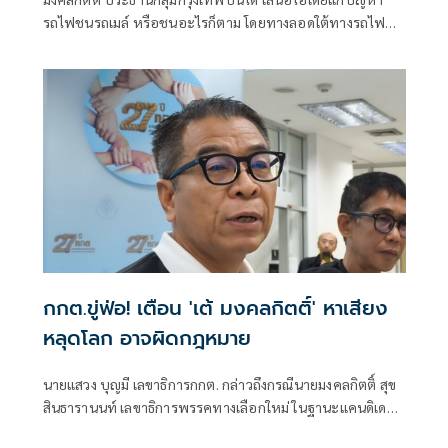
รถไฟชนรถเมล์ หรือชนอะไรก็ตาม โดยทางลอดใต้ทางรถไฟ
บริเวณสี่แยก
กกต.ขู่ฟ่อ! เตือน 'เต้ มงคลกิตติ์' หาเสียง
หลุดโลก อาจผิดกฎหมาย
นายแสวง บุญมี เลขาธิการกกต. กล่าวถึงกรณีนายมงคลกิตติ์ สุข
สินธารานนท์ เลขาธิการพรรคทางเลือกใหม่ ในฐานะแคนดิเดท
นายกรัฐมนตรี ได้มีการหาเสียงต่อสาธารณะชน โดยชูนโยบาย