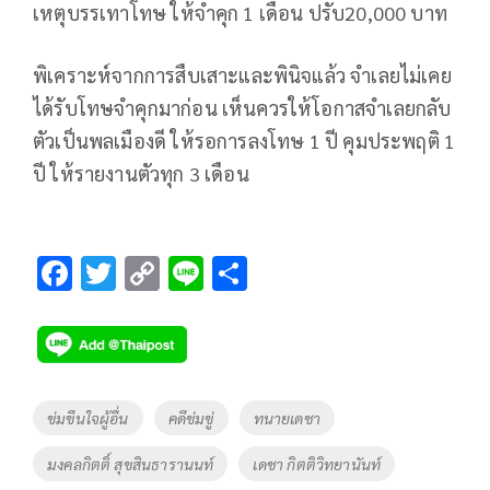
เหตุบรรเทาโทษ ให้จำคุก 1 เดือน ปรับ20,000 บาท
พิเคราะห์จากการสืบเสาะและพินิจแล้ว จำเลยไม่เคย
ได้รับโทษจำคุกมาก่อน เห็นควรให้โอกาสจำเลยกลับ
ตัวเป็นพลเมืองดี ให้รอการลงโทษ 1 ปี คุมประพฤติ 1
ปี ให้รายงานตัวทุก 3 เดือน
F
T
C
Li
S
ac
wi
o
n
h
e
tt
p
e
ar
b
er
y
e
o
Li
Tags
ข่มขืนใจผู้อื่น
คดีข่มขู่
ทนายเดชา
o
n
มงคลกิตติ์ สุขสินธารานนท์
เดชา กิตติวิทยานันท์
k
k