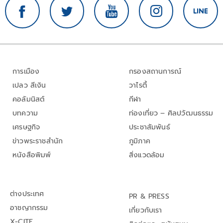
การเมือง
กรองสถานการณ์
เปลว สีเงิน
วาไรตี้
คอลัมนิสต์
กีฬา
บทความ
ท่องเที่ยว – ศิลปวัฒนธรรม
เศรษฐกิจ
ประชาสัมพันธ์
ข่าวพระราชสำนัก
ภูมิภาค
หนังสือพิมพ์
สิ่งแวดล้อม
ต่างประเทศ
PR & PRESS
อาชญากรรม
เกี่ยวกับเรา
X-CITE