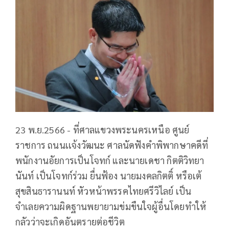
23 พ.ย.2566 - ที่ศาลแขวงพระนครเหนือ ศูนย์
ราชการ ถนนเเจ้งวัฒนะ ศาลนัดฟังคำพิพากษาคดีที่
พนักงานอัยการเป็นโจทก์ และนายเดชา กิตติวิทยา
นันท์ เป็นโจทก์ร่วม ยื่นฟ้อง นายมงคลกิตติ์ หรือเต้
สุขสินธารานนท์ หัวหน้าพรรคไทยศรีวิไลย์ เป็น
จำเลยความผิดฐานพยายามข่มขืนใจผู้อื่นโดยทำให้
กลัวว่าจะเกิดอันตรายต่อชีวิต