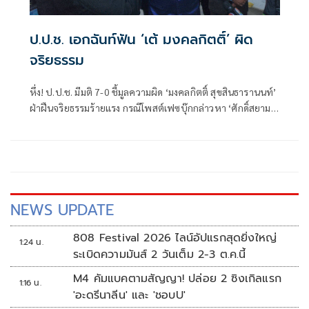
ป.ป.ช. เอกฉันท์ฟัน ‘เต้ มงคลกิตติ์’ ผิด
จริยธรรม
หึ่ง! ป.ป.ช. มีมติ 7-0 ชี้มูลความผิด ‘มงคลกิตติ์ สุขสินธารานนท์’
ฝ่าฝืนจริยธรรมร้ายแรง กรณีโพสต์เฟซบุ๊กกล่าวหา ‘ศักดิ์สยาม
ชิดชอบ’ เป็นต้นเหตุแพร่โควิดจากทองหล่อ เตรียมยื่นฟ้องศาล
ฎีกาโดยตรง
NEWS UPDATE
808 Festival 2026 ไลน์อัปแรกสุดยิ่งใหญ่
1:24 น.
ระเบิดความมันส์ 2 วันเต็ม 2-3 ต.ค.นี้
M4 คัมแบคตามสัญญา! ปล่อย 2 ซิงเกิลแรก
1:16 น.
'อะดรีนาลีน' และ 'ชอบU'