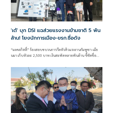
'เต้' บุก DSI แฉส่วยแรงงานข้ามชาติ 5 พัน
ล้าน! โยงนักการเมือง-ขรก.ชื่อดัง
“มงคลกิตติ์” ร้องสอบขบวนการรีดหัวคิวแรงงานกัมพูชา-เมีย
นมา เก็บหัวละ 2,500 บาท เงินสะพัดหลายพันล้าน ชี้ชัดชื่อ
“ป๋าเตี้ย-ป๋อง-นาย S” ตัวกลางส่งเงินถึงฝ่ายการเมือง