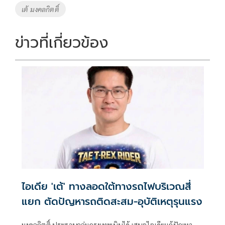
เต้ มงคลกิตติ์
ข่าวที่เกี่ยวข้อง
ไอเดีย 'เต้' ทางลอดใต้ทางรถไฟบริเวณสี่
แยก ตัดปัญหารถติดสะสม-อุบัติเหตุรุนแรง
มงคลกิตติ์ ประธานกลุ่มกรุงเทพบินได้ เสนอไอเดียแก้ปัญหา