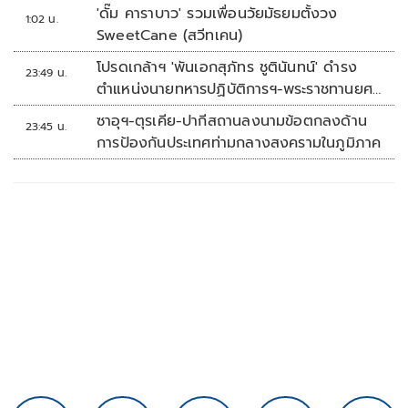
'ดั๊ม คาราบาว' รวมเพื่อนวัยมัธยมตั้งวง
1:02 น.
SweetCane (สวีทเคน)
โปรดเกล้าฯ 'พันเอกสุภัทร ชูตินันทน์' ดำรง
23:49 น.
ตำแหน่งนายทหารปฏิบัติการฯ-พระราชทานยศ
'พลตรี'
ซาอุฯ-ตุรเคีย-ปากีสถานลงนามข้อตกลงด้าน
23:45 น.
การป้องกันประเทศท่ามกลางสงครามในภูมิภาค