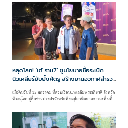
เปลี่ยนโลก เช่น จูราสิค พาร์ค ไดโนเสาร์มีชีวิต เที่ยวอาบอบ
นวดคนละครึ่ง รวมถึงการซื้อทีมฟุตบอลแมนเชสเตอร์ยูไนเต็ด
ฯลฯ
หลุดโลก! ‘เต้ ราม7’ ชูนโยบายซื้อระเบิด
นิวเคลียร์ยับยั้งศัตรู สร้างยานอวกาศสำรวจ
ดวงดาว
เมื่อคืนวันที่ 12 มกราคม ที่สวนเรือนแพเฉลิมพระเกียรติ จังหวัด
พิษณุโลก ผู้สื่อข่าวประจำจังหวัดพิษณุโลกติดตามการลงพื้นที่
หาเสียงของ นา