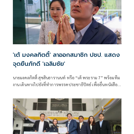
'เต้ มงคลกิตติ์' ลาออกสมาชิก ปชป. แสดง
จุดยืนภักดี 'เฉลิมชัย'
นายมงคลกิตติ์ สุขสินธารานนท์ หรือ “เต้ พระราม 7” พร้อมทีม
งาน เดินทางไปยังที่ทำการพรรคประชาธิปัตย์ เพื่อยื่นหนังสือ
ลาออกจากการเป็นสมาชิกพรรค โดยหลังเข้ายื่นเอกสารแล้ว ได้
ร่วมกันกราบลาพระแม่ธรณีที่ตั้งอยู่บริเวณด้านหน้าที่ทำการ
พรรค