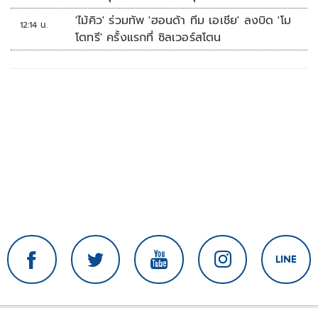
'ไม้คิว' ร่วมทัพ 'ฮอนด้า ทีม เอเชีย' ลงบิด 'โม
12:14 น.
โตทรี' ครั้งแรกที่ ซิลเวอร์สโตน