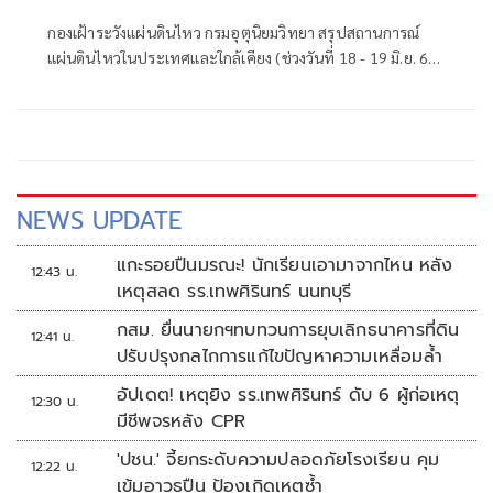
กองเฝ้าระวังแผ่นดินไหว กรมอุตุนิยมวิทยา สรุปสถานการณ์
แผ่นดินไหวในประเทศและใกล้เคียง (ช่วงวันที่ 18 - 19 มิ.ย. 69)
ตรวจพบเหตุการณ์แผ่นดินไหว ขนาด 3.4, 4.0 มีศูนย์กลางอยู่ที่
ประเทศเวียดนาม
NEWS UPDATE
แกะรอยปืนมรณะ! นักเรียนเอามาจากไหน หลัง
12:43 น.
เหตุสลด รร.เทพศิรินทร์ นนทบุรี
กสม. ยื่นนายกฯทบทวนการยุบเลิกธนาคารที่ดิน
12:41 น.
ปรับปรุงกลไกการแก้ไขปัญหาความเหลื่อมล้ำ
อัปเดต! เหตุยิง รร.เทพศิรินทร์ ดับ 6 ผู้ก่อเหตุ
12:30 น.
มีชีพจรหลัง CPR
'ปชน.' จี้ยกระดับความปลอดภัยโรงเรียน คุม
12:22 น.
เข้มอาวุธปืน ป้องเกิดเหตุซ้ำ