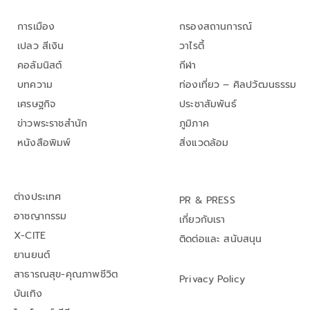
การเมือง
กรองสถานการณ์
เปลว สีเงิน
วาไรตี้
คอลัมนิสต์
กีฬา
บทความ
ท่องเที่ยว – ศิลปวัฒนธรรม
เศรษฐกิจ
ประชาสัมพันธ์
ข่าวพระราชสำนัก
ภูมิภาค
หนังสือพิมพ์
สิ่งแวดล้อม
ต่างประเทศ
PR & PRESS
อาชญากรรม
เกี่ยวกับเรา
X-CITE
ติดต่อและ สนับสนุน
ยานยนต์
สาธารณสุข-คุณภาพชีวิต
Privacy Policy
บันเทิง