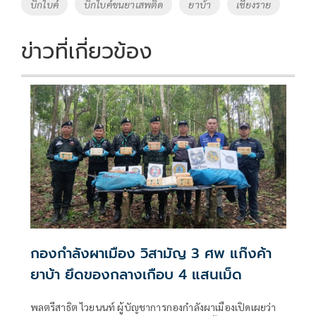
o
Li
Tags
บิ๊กไบค์
บิ๊กไบค์ขนยาเสพติด
ยาบ้า
เชียงราย
o
n
k
k
ข่าวที่เกี่ยวข้อง
กองกำลังผาเมือง วิสามัญ 3 ศพ แก๊งค้า
ยาบ้า ยึดของกลางเกือบ 4 แสนเม็ด
พลตรีสาธิต ไวยนนท์ ผู้บัญชาการกองกำลังผาเมืองเปิดเผยว่า