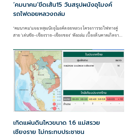
‘คมนาคม’ขีดเส้น15 วันสรุปผนังอุโมงค์
รถไฟดอยหลวงถล่ม
‘คมนาคม’แจงเหตุผนังอุโมงค์ดอยหลวง โครงการรถไฟทางคู่
สาย 'เด่นชัย–เชียงราย–เชียงของ' พังถล่ม เบื้องต้นคาดเกิดจาก
ฝนตกหนักต่อเนื่องทำให้ดินอุ้มน้ำและสไลด์ตัว ย้ำไม่ใช่อุโมงค์
ถล่มทั้งระบบ ยันไม่กระทบโครงสร้าง ตั้งคณะกรรมการสอบข้อ
เท็จจริง คาดสรุปผลภายใน 15 วัน
เกิดแผ่นดินไหวขนาด 1.6 แม่สรวย
เชียงราย ไม่กระทบประชาชน