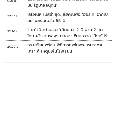
0:01 น.
มั่น'รัฐบาลอนุทิน'
'ลิโอเนล เมสซี' สูญเสียคุณพ่อ 'ฮอร์เก' จากไป
22:37 น.
อย่างสงบในวัย 68 ปี
'ไทย' เปิดบ้านชนะ 'เมียนมา' 2-0 จาก 2 จุด
22:26 น.
โทษ เข้ารอบรองฯ บอลอาเซียน ดวล 'สิงคโปร์'
วธ.เตรียมพร้อม พิธีการศพในพระบรมราชานุ
20:59 น.
เคราะห์ เหตุยิงในโรงเรียน