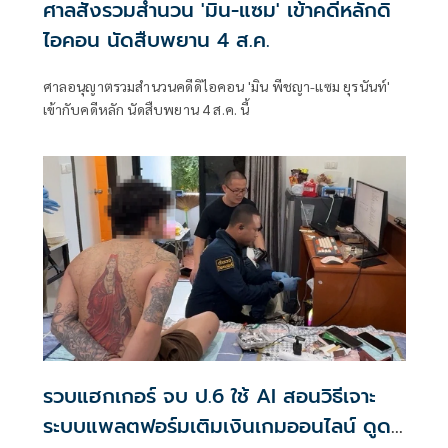
ศาลสั่งรวมสำนวน 'มิน-แซม' เข้าคดีหลักดิ
ไอคอน นัดสืบพยาน 4 ส.ค.
ศาลอนุญาตรวมสำนวนคดีดิไอคอน 'มิน พีชญา-แซม ยุรนันท์'
เข้ากับคดีหลัก นัดสืบพยาน 4 ส.ค. นี้
รวบแฮกเกอร์ จบ ป.6 ใช้ AI สอนวิธีเจาะ
ระบบแพลตฟอร์มเติมเงินเกมออนไลน์ ดูด