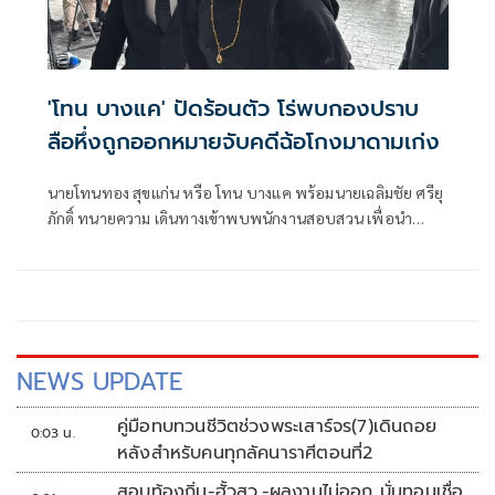
'โทน บางแค' ปัดร้อนตัว โร่พบกองปราบ
ลือหึ่งถูกออกหมายจับคดีฉ้อโกงมาดามเก่ง
นายโทนทอง สุขแก่น หรือ โทน บางแค พร้อมนายเฉลิมชัย ศรียุ
ภักดิ์ ทนายความ เดินทางเข้าพบพนักงานสอบสวน เพื่อนำ
เอกสารและหลักฐานมาแสดงความบริสุทธิ์ใจ หลังมีกระแสข่าว
เตรียมออกหมายจับเซียนพระชื่อดัง ที่ร่วมกันฉ้อโกงผู้เสียหาย
มูลค่าความเสียหายกว่า 5,000 ล้านบาท
NEWS UPDATE
คู่มือทบทวนชีวิตช่วงพระเสาร์จร(7)เดินถอย
0:03 น.
หลังสำหรับคนทุกลัคนาราศีตอนที่2
สอบท้องถิ่น-ฮั้วสว.-ผลงานไม่ออก บั่นทอนเชื่อ