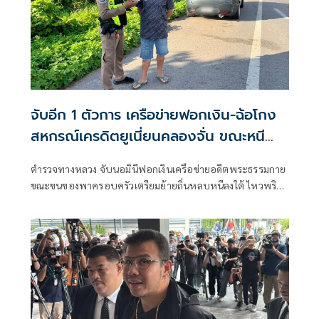
จับอีก 1 ตัวการ เครือข่ายฟอกเงิน-ฉ้อโกง
สหกรณ์เครดิตยูเนี่ยนคลองจั่น ขณะหนี
กบดานภาคใต้
ตำรวจทางหลวง จับนอมินีฟอกเงินเครือข่ายอดีตพระธรรมกาย
ขณะขนของพาครอบครัวเตรียมย้ายถิ่นหลบหนีลงใต้ ไหวพริบ
ตำรวจพบรถยนต์เก๋งบรรทุกหนักจนตัวรถทรุดต่ำ เรียกตรวจ
สอบอ้างไม่มีใบขับขี่หรือเอกสารติดตัว สังเกตเห็นสมุดฝากครรภ์
ในรถ เช็คประวัติบิดา พบเป็นผู้ต้องหาตามหมายจับคดีทุจริต
สหกรณ์เครดิตยูเนี่ยนคลองจั่น