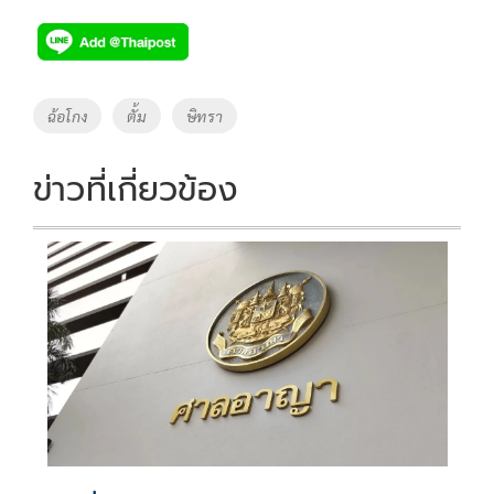
ac
wi
o
n
h
e
tt
p
e
ar
b
er
y
e
o
Li
Tags
ฉ้อโกง
ตั้ม
ษิทรา
o
n
k
k
ข่าวที่เกี่ยวข้อง