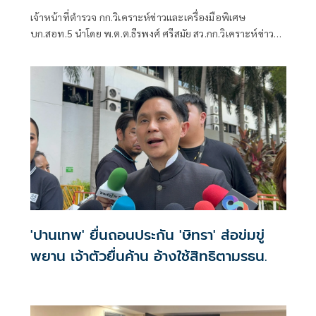
เงิน 2 แสน พบมี 5 หมายจับ
เจ้าหน้าที่ตำรวจ กก.วิเคราะห์ข่าวและเครื่องมือพิเศษ
บก.สอท.5 นำโดย พ.ต.ต.ธีรพงศ์ ศรีสมัย สว.กก.วิเคราะห์ข่าว
และเครื่องมือพิเศษ บก.สอท.5 นำกำลังสนธิร่วมกับ เจ้าหน้าที่
ตำรวจ บก.สส.ภ.8 นำหมายค้นศาลจังหวัดภูเก็ตที่ 175/2569 ลง
15 ก.ค.69
'ปานเทพ' ยื่นถอนประกัน 'ษิทรา' ส่อข่มขู่
พยาน เจ้าตัวยื่นค้าน อ้างใช้สิทธิตามรธน.