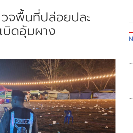
วจพื้นที่ปล่อยปละ
เบิดอุ้มผาง
N