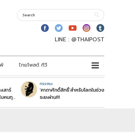
LINE : @THAIPOST
พ์
ไทยโพสต์ ทีวี
ทรรศนะ
ะเสาร์
'คาถาศักดิ์สิทธิ์'สำหรับโลกในช่วง
ับคนทุก
ระยะผ่าน!!!