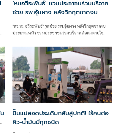
ิ
‘หมอวีระพันธ์’ ชวนประชาชนร่วมบริจาค
ช่วย รพ.อุ้มผาง หลังวิกฤตขาดงบ
ประมาณหนัก
"สว.หมอวีระพันธ์" รุดช่วย รพ.อุ้มผาง หลังวิกฤตขาดงบ
ณ
ประมาณหนัก ชวนประชาชนร่วมบริจาคต่อลมหายใจ
ระบบสาธารณสุขชายแดน
ัน
ปั๊มแม่สอดประเดิมกลับสู่ปกติ! ไร้คนต่อ
ด้
คิว-น้ำมันมีทุกชนิด