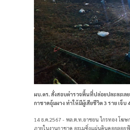
ผบ.ตร. สั่งสอบตำรวจพื้นที่ปล่อยปละละเลย
กาชาดอุ้มผาง ทำให้มีผู้เสียชีวิต 3 ราย เจ็บ
14 ธ.ค.2567 - พล.ต.ท.อาชยน ไกรทอง โฆษกส
ภายในงานกาชาด อะเมซิ่งแผ่นดินดอยลอยฟ้า 