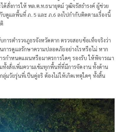
้สั่งการให้ พล.ต.ท.ธนายุตม์ วุฒิจรัสธํารงค์ ผู้ช่วย
ูแลพื้นที่ ภ. 5 และ ภ.6 ลงไปกำกับติดตามเรื่องนี้
ติ
ังคับการตำรวจภูธรจังหวัดตาก ตรวจสอบข้อเท็จจริงว่า
ในการดูแลรักษาความปลอดภัยอย่างไรหรือไม่ หาก
่มีการกำหนดแผนหรือมาตรการใดๆ รองรับ ให้พิจารณา
ั่งเพิ่มความเข้มทุกพื้นที่ที่มีการจัดงาน ทั้งด้าน
ัยรุ่นที่เป็นคู่อริ ต้องไม่ให้เกิดเหตุใดๆ ทั้งสิ้น