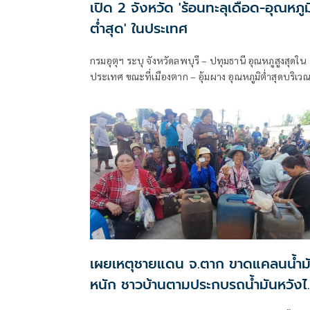
เปิด 2 จังหวัด 'ร้อนทะลุเดือด-อุณหภูม
ต่ำสุด' ในประเทศ
กรมอุตุฯ ระบุ จังหวัดลพบุรี – ปทุมธานี อุณหภูสูงสุดใน
ประเทศ ขณะที่เมืองตาก – อุ้มผาง อุณหภูมิต่ำสุดบริเว
ประเทศไทย
เผยเหตุชายแดน จ.ตาก ขาดแคลนน้ำม
หนัก ชาวบ้านตามประกบรถน้ำมันหวังไ
เติมที่ปั๊ม แต่กลับขนไปส่งออก