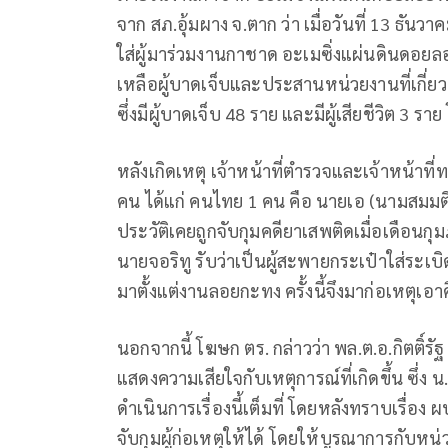
จาก สภ.อุ้มผาง จ.ตาก ว่า เมื่อวันที่ 13 ธั
ใส่ผู้มาร่วมงานกาชาด อะเมซิ่งแผ่นดินดอยลอ
เหลือผู้บาดเจ็บและประสานหน่วยงานที่เกี่ยว
ซึ่งมีผู้บาดเจ็บ 48 ราย และมีผู้เสียชีวิต 
หลังเกิดเหตุ เจ้าหน้าที่ตำรวจและเจ้าหน้าที่ท
คน ได้แก่ คนไทย 1 คน คือ นายเอ (นามสมมติ)
ประวัติเคยถูกจับกุมคดียาเสพติดเมื่อเดือนก
นายจอริทู รับว่าเป็นผู้สะพายกระเป๋าใส่ระเบิด
มาตั้งแต่งานลอยกะทง ครั้งนี้จึงมาก่อเหตุเอาค
นอกจากนี้ โฆษก ตร. กล่าวว่า พล.ต.อ.กิตติ์รัฐ
แสดงความเสียใจกับเหตุการณ์ที่เกิดขึ้น ซึ่ง 
ดำเนินการเรื่องนี้เต็มที่ โดยหลังทราบเรื่อง ผ
จับกุมผู้ก่อเหตุให้ได้ โดยให้บูรณาการกับหน่ว