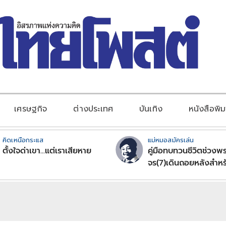
เศรษฐกิจ
ต่างประเทศ
บันเทิง
หนังสือพิม
คิดเหนือกระแส
แม่หมอสมัครเล่น
ตั้งใจด่าเขา...แต่เราเสียหาย
คู่มือทบทวนชีวิตช่วงพร
จร(7)เดินถอยหลังสำหร
ลัคนาราศีตอนที่2