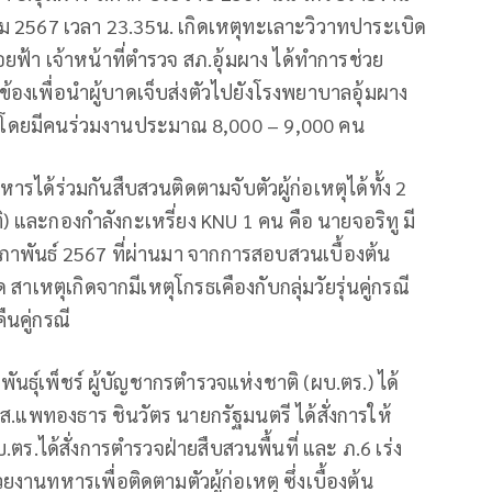
นวาคม 2567 เวลา 23.35น. เกิดเหตุทะเลาะวิวาทปาระเบิด
ยฟ้า เจ้าหน้าที่ตำรวจ สภ.อุ้มผาง ได้ทำการช่วย
ข้องเพื่อนำผู้บาดเจ็บส่งตัวไปยังโรงพยาบาลอุ้มผาง
3 ราย โดยมีคนร่วมงานประมาณ 8,000 – 9,000 คน
หารได้ร่วมกันสืบสวนติดตามจับตัวผู้ก่อเหตุได้ทั้ง 2
 และกองกำลังกะเหรี่ยง KNU 1 คน คือ นายจอริทู มี
ุมภาพันธ์ 2567 ที่ผ่านมา จากการสอบสวนเบื้องต้น
 สาเหตุเกิดจากมีเหตุโกรธเคืองกับกลุ่มวัยรุ่นคู่กรณี
ืนคู่กรณี
 พันธุ์เพ็ชร์ ผู้บัญชากรตำรวจแห่งชาติ (ผบ.ตร.) ได้
น.ส.แพทองธาร ชินวัตร นายกรัฐมนตรี ได้สั่งการให้
บ.ตร.ได้สั่งการตำรวจฝ่ายสืบสวนพื้นที่ และ ภ.6 เร่ง
ยงานทหารเพื่อติดตามตัวผู้ก่อเหตุ ซึ่งเบื้องต้น