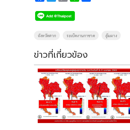
ac
wi
o
n
h
e
tt
p
e
ar
b
er
y
e
o
Li
Tags
จังหวัดตาก
ระเบิดงานกาชาด
อุ้มผาง
o
n
k
k
ข่าวที่เกี่ยวข้อง