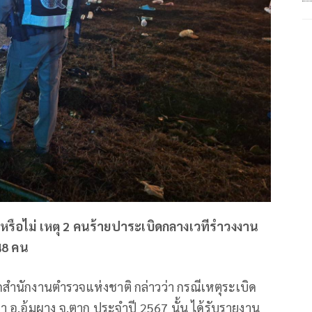
หรือไม่ เหตุ 2 คนร้ายปาระเบิดกลางเวทีรำวงงาน
 48 คน
ำนักงานตำรวจแห่งชาติ กล่าวว่า กรณีเหตุระเบิด
อ.อุ้มผาง จ.ตาก ประจำปี 2567 นั้น ได้รับรายงาน