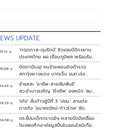
EWS UPDATE
'กฤตภาส-ภุมรัตน์' ซิวแชมป์จักรยาน
15:12 น.
ประเทศไทย ผอ.เขื่อนภูมิพล พร้อมรับ
เจ้าภาพต่อ ปี 2570
ปัตตานีระอุ! คนร้ายลอบยิงตำรวจ
15:08 น.
สภ.ทุ่งยางแดง บาดเจ็บ จนท.เร่ง
ติดตามผู้ก่อเหตุ
ชำแหละ 'อาชีพ-สายสัมพันธ์'
14:49 น.
สว.อำนาจเจริญ 'ยิ่งชีพ' งงหนัก 'สม
พาน' ขายก๋วยเตี๋ยวอะไร
'เท้ง' ลั่นก้าวสู่ปีที่ 3 'ปชน.' สานต่อ
14:29 น.
ภารกิจ 'อนาคตใหม่-ก้าวไกล' ซัด
ระบอบสีน้ำเงิน ทำหลักนิติรัฐ-นิติธรรม
ตร.ชี้ปมเด็กกราดยิง หลายปัจจัยเชื่อม
14:08 น.
สั่นคลอน
โยงพบศึกษาข้อมูลปืนในออนไลน์เกือบ