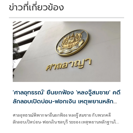
ข่าวที่เกี่ยวข้อง
'ศาลอุทธรณ์' ยืนยกฟ้อง 'หลงจู๊สมชาย' คดี
ลักลอบเปิดบ่อน-ฟอกเงิน เหตุพยานหลัก
ฐานไม่พอ
ศาลอุทธรณ์พิพากษายืนยกฟ้อง หลงจู๊ สมชาย กับพวกคดี
ลักลอบเปิดบ่อน-ฟอกเงิน ชลบุรี ระยอง เหตุพยานหลักฐานไม่
พอ ยกประโยชน์เเห่งความสงสัย