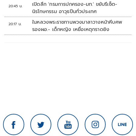
เปิดลึก 'กรมการปกครอง-มท.' ขยับรีเซ็ต-
20:45 น.
นิรโทษกรรม อาวุธปืนทั่วประเทศ
ในหลวงพระราชทานพวงมาลาวางหน้าหีบศพ
20:17 น.
รองผอ.- เด็กหญิง เหยื่อเหตุกราดยิง