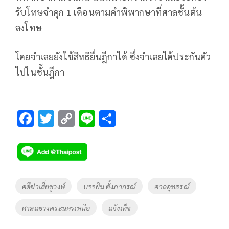
รับโทษจำคุก 1 เดือนตามคำพิพากษาที่ศาลชั้นต้น
ลงโทษ
โดยจำเลยยังใช้สิทธิยื่นฎีกาได้ ซึ่งจำเลยได้ประกันตัว
ไปในชั้นฎีกา
F
T
C
Li
S
ac
wi
o
n
h
e
tt
p
e
ar
b
er
y
e
o
Li
Tags
คดีฆ่าเสี่ยชูวงษ์
บรรยิน ตั้งภากรณ์
ศาลอุทธรณ์
o
n
ศาลแขวงพระนครเหนือ
แจ้งเท็จ
k
k