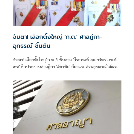
จับตา! เลือกตั้งใหญ่ 'ก.ต.' ศาลฎีกา-
อุทธรณ์-ชั้นต้น
จับตา! เลือกตั้งใหญ่ ก.ต. 3 ชั้นศาล 'วีระพงษ์ -ตุลยวัตร -พงษ์
เดช' คิวประธานศาลฎีกา 'ฉัตรชัย' ก็มาแรง ส่วนอุทธรณ์ 'มัณทรี-
กีรติ-ณรัช' มีลุ้น ชั้นต้นขับเคี่ยวหนัก 'ธิดาพร-สิทธิชัย' โดดเด่น