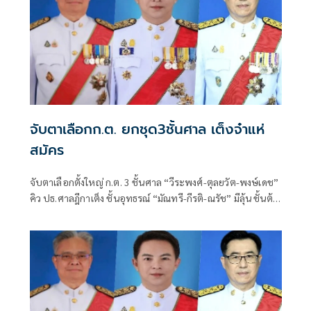
จับตาเลือกก.ต. ยกชุด3ชั้นศาล เต็งจ๋าแห่
สมัคร
จับตาเลือกตั้งใหญ่ ก.ต. 3 ชั้นศาล “วีระพงศ์-ตุลยวัต-พงษ์เดช”
คิว ปธ.ศาลฎีกาเต็ง ชั้นอุทธรณ์ “มัณทรี-กีรติ-ณรัช” มีลุ้น ชั้นต้น
ขับเคี่ยวหนัก “ธิดาพร-สิทธิชัย” โดดเด่น