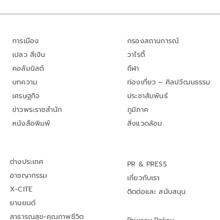
การเมือง
กรองสถานการณ์
เปลว สีเงิน
วาไรตี้
คอลัมนิสต์
กีฬา
บทความ
ท่องเที่ยว – ศิลปวัฒนธรรม
เศรษฐกิจ
ประชาสัมพันธ์
ข่าวพระราชสำนัก
ภูมิภาค
หนังสือพิมพ์
สิ่งแวดล้อม
ต่างประเทศ
PR & PRESS
อาชญากรรม
เกี่ยวกับเรา
X-CITE
ติดต่อและ สนับสนุน
ยานยนต์
สาธารณสุข-คุณภาพชีวิต