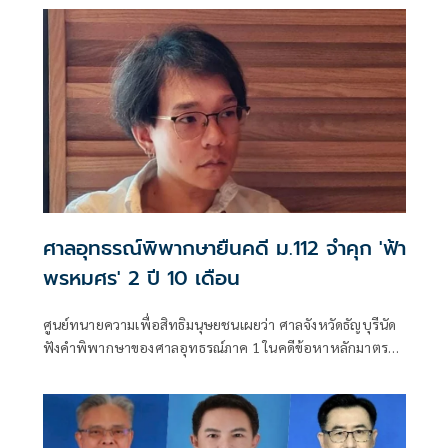
ศาลอุทธรณ์พิพากษายืนคดี ม.112 จำคุก 'ฟ้า
พรหมศร' 2 ปี 10 เดือน
ศูนย์ทนายความเพื่อสิทธิมนุษยชนเผยว่า ศาลจังหวัดธัญบุรีนัด
ฟังคำพิพากษาของศาลอุทธรณ์ภาค 1 ในคดีข้อหาหลักมาตรา
112, ดูหมิ่นเจ้าพนั