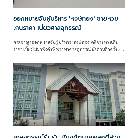
ออกหมายจับผู้บริหาร 'หงษ์ทอง' ขายหวย
เกินราคา เบี้ยวศาลอุทธรณ์
ศาลอาญาออกหมายจับผู้บริหาร 'หงษ์ทอง' คดีขายหวยเกิน
ราคา เบี้ยวไม่มาฟังคำพิพากษาศาลอุทธรณ์ นัดอ่านอีกครั้ง 2
มี.ค. 69
ศาลอุทธรณ์ยืนยัน จับอดีตนายพลคดีล่วง