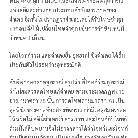
หนึ่ง คงจำคุก 1 เดือน และเมื่อพิเคราะห์พฤติการณ์
แห่งคดีและคำแถลงประกอบคำรับสารภาพของ
จำเลย อีกทั้งไม่ปรากฏว่าจำเลยเคยได้รับโทษจำคุก
มาก่อน จึงให้เปลี่ยนโทษจำคุก เป็นการกักขังแทนมี
กำหนด 1 เดือน
โดยโจทก์ร่วม และจำเลยยื่นอุทธรณ์ ซึ่งจำเลย ได้ยื่น
ประกันตัวไประหว่างอุทธรณ์คดี
คำพิพากษาศาลอุทธรณ์ สรุปว่า ที่โจทก์ร่วมอุทธรณ์
ว่าไม่สมควรลดโทษแก่จำเลย ตามประมวลกฎหมาย
อาญามาตรา 78 นั้น การลดโทษตามมาตรา 78 เป็น
ดุลพินิจของศาลที่จะต้องพิจารณาว่ามีเหตุสมควรลด
ให้หรือไม่ คดีนี้จำเลยรับสารภาพ และโจทก์กับโจทก์
ร่วมมิได้สืบพยานจึงไม่อาจกล่าวได้ว่าโจทก์และโจทก์
ร่วมมีพยานหลักฐานเป็นอย่างไร และจำเลยจำนนต่อ