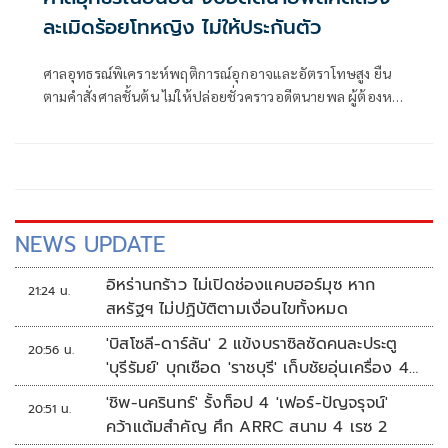
ละเมิดร้อยโทหญิง ไม่ให้ประกันตัว
ศาลอุทธรณ์พิเคราะห์พฤติการณ์อุกอาจและอัตราโทษสูง ยืน
ตามคำสั่งศาลชั้นต้น ไม่ให้ปล่อยชั่วคราวอดีตนายพล ผู้ต้องหา
คดีกระทำชำเราร้อยโทหญิง พร้อมเหตุผลอาจหลบหนีหรือก่อ
เหตุอันตรายอื่นได้
NEWS UPDATE
อิหร่านกร้าว ไม่เปิดช่องแคบฮอร์มุซ หาก
21:24 น.
สหรัฐฯ ไม่ปฏิบัติตามเงื่อนไขทั้งหมด
'บิสโซลี-ดาร์ลัน' 2 แข้งบราซิลซัดคนละประตู
20:56 น.
'บุรีรัมย์' บุกเชือด 'ราชบุรี' เก็บชัยอุ่นเครื่อง 4
นัดรวด
'ชิพ-นครินทร์' รั้งท็อป 4 'เฟอร์-ปัญจรุจน์'
20:51 น.
คว้าแต้มสำคัญ ศึก ARRC สนาม 4 เรซ 2