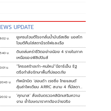
EWS UPDATE
ยูเครนโจมตีโรงกลั่นน้ำมันรัสเซีย มอสโก
6:02 น.
โจมตีคืนใส่สถานีรถไฟและเรือ
ดินถล่มคร่าชีวิตอย่างน้อย 4 รายในภาค
5:40 น.
เหนือของฟิลิปปินส์
“โครงสร้างเก่า-คนใหม่”บีอาร์เอ็น รัฐ
0:01 น.
ตรึงกำลังรักษาพื้นที่ปลอดภัย
ทัพนักบิด 'ฮอนด้า เรซซิ่ง ไทยแลนด์'
20:43 น.
ลุ้นล่าโพเดียม ARRC สนาม 4 ที่มัลดาลิ
กา
‘ศุภมาส’ สั่งเข้มตรวจคลินิกเสริมความ
20:32 น.
งาม ย้ำโฆษณาราคาต้องจ่ายจริง