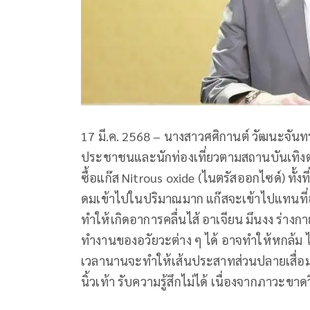
17 มี.ค. 2568 – นางสาวศศิกานต์ วัฒนะจัน
ประชาชนและนักท่องเที่ยวตามสถานบันเทิงต่า
ซื้อแก๊ส Nitrous oxide (ไนตรัสออกไซด์) ทั้ง
ดมเข้าไปในปริมาณมาก แก๊สจะเข้าไปแทน
ทำให้เกิดอาการคลื่นไส้ อาเจียน มึนงง ร
ทำงานของอวัยวะต่าง ๆ ได้ อาจทำให้หกล้ม ไ
เวลานานจะทำให้เส้นประสาทส่วนปลายเสื่อม มึ
นิ้วเท้า รับความรู้สึกไม่ได้ เนื่องจากภาวะขา