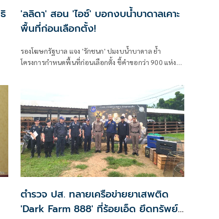
ธิ
'ลลิดา' สอน 'ไอซ์' บอกงบน้ำบาดาลเคาะ
พื้นที่ก่อนเลือกตั้ง!
รองโฆษกรัฐบาล แจง 'รักชนก' ปมงบน้ำบาดาล ย้ำ
โครงการกำหนดพื้นที่ก่อนเลือกตั้ง ชี้คำขอกว่า 900 แห่ง
งาน
อนุมัติ 858 แห่งตามหลักเกณฑ์ ไม่ใช่จัดสรรตามการเมือง
ตำรวจ ปส. ทลายเครือข่ายยาเสพติด
'Dark Farm 888' ที่ร้อยเอ็ด ยึดทรัพย์