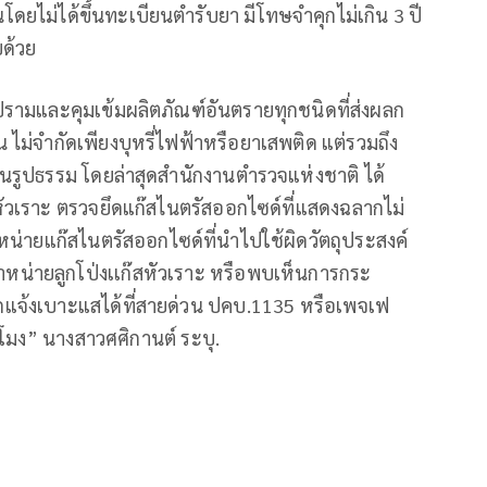
ยไม่ได้ขึ้นทะเบียนตำรับยา มีโทษจำคุกไม่เกิน 3 ปี
บด้วย
ปรามและคุมเข้มผลิตภัณฑ์อันตรายทุกชนิดที่ส่งผลก
่จำกัดเพียงบุหรี่ไฟฟ้าหรือยาเสพติด แต่รวมถึง
ป็นรูปธรรม โดยล่าสุดสำนักงานตำรวจแห่งชาติ ได้
หัวเราะ ตรวจยึดแก๊สไนตรัสออกไซด์ที่แสดงฉลากไม่
น่ายแก๊สไนตรัสออกไซด์ที่นำไปใช้ผิดวัตถุประสงค์
หน่ายลูกโป่งเเก๊สหัวเราะ หรือพบเห็นการกระ
จ้งเบาะแสได้ที่สายด่วน ปคบ.1135 หรือเพจเฟ
่วโมง” นางสาวศศิกานต์ ระบุ.