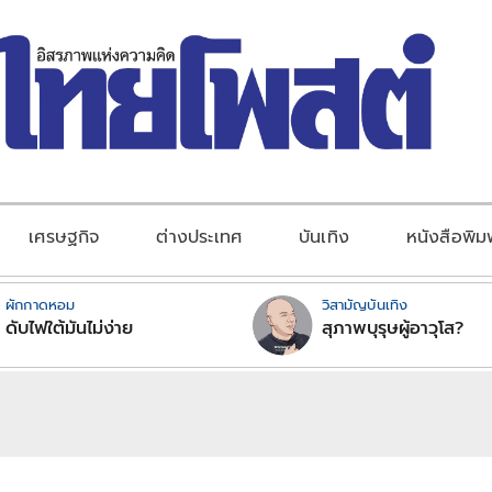
เศรษฐกิจ
ต่างประเทศ
บันเทิง
หนังสือพิม
ผักกาดหอม
วิสามัญบันเทิง
ดับไฟใต้มันไม่ง่าย
สุภาพบุรุษผู้อาวุโส?