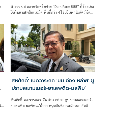
กว่า 95 ล้าน
บ
ตำรวจ ปส.ทลายรังเครือข่าย “Dark Farm 888” ที่ร้อยเอ็ด
ง
ใช้เงินยาเสพติดเนรมิต พื้นที่กว่า 4 ไร่ เป็นฟาร์มสัตว์ ยึด
ทย
ทรัพย์กว่า 95 ล้านบาท
'สีหศักดิ์' เปิดวาระถก 'มิน อ่อง หล่าย' ชู
'ปราบสแกมเมอร์-ยาเสพติด-มลพิษ'
ก
'สีหศักดิ์' เผยวาระถก 'มิน อ่อง หล่าย' ชูปราบสแกมเมอร์-
ริม
ยาเสพติด-มลพิษแม่น้ำกก หนุนสันติภาพเมียนมา ยินดี
ICRC พบ 'ซูจี' มองเป็นสัญญาณดีต่อบรรยากาศการเมือง