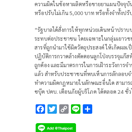
ความผิดในข้อหาผลิตหรือขายยาแผนปัจจุบันโด
หรือปรับไม่เกิน 5,000 บาท หรือทั้งจำทั้งปรั
“รัฐบาลได้สั่งการให้ทุกหน่วยเดินหน้าปราบ
ระทบต่อประชาชน โดยเฉพาะในกลุ่มเยาวชน ไม
สารที่ถูกนำมาใช้ผิดวัตถุประสงค์ ให้เกิดผลเ
ปฏิบัติการกวาดล้างตัดตอนลูกโป่งบรรจุแก๊ส
ถูกต้อง และมีมาตรการในการเฝ้าระวังการจำห
แล้ว สำหรับประชาชนที่พบเห็นการลักลอบจำ
ทำความผิดกฎหมายในลักษณะอื่นใด สามารถแ
ซบุ๊ค ปคบ. เตือนภัยผู้บริโภค ได้ตลอด 24 ชั
F
T
C
Li
S
ac
wi
o
n
h
e
tt
p
e
ar