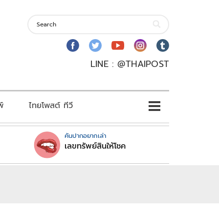
LINE : @THAIPOST
พ์
ไทยโพสต์ ทีวี
คันปากอยากเล่า
เลขทรัพย์สินให้โชค