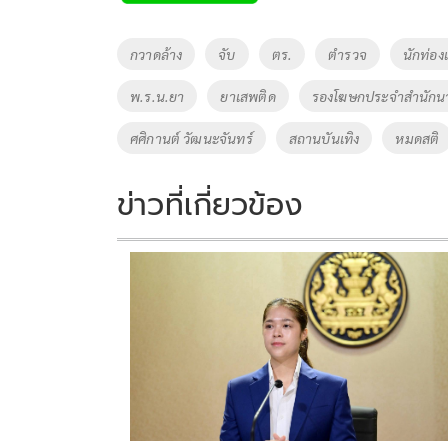
b
er
y
e
o
Li
Tags
กวาดล้าง
จับ
ตร.
ตำรวจ
นักท่องเ
o
n
พ.ร.น.ยา
ยาเสพติด
รองโฆษกประจำสำนักนา
k
k
ศศิกานต์ วัฒนะจันทร์
สถานบันเทิง
หมดสติ
ข่าวที่เกี่ยวข้อง