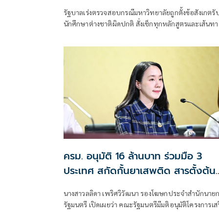
รัฐบาลเร่งตรวจสอบกรณีมหาวิทยาลัยถูกตั้งข้อสังเกตรั
นักศึกษาต่างชาติผิดปกติ สั่งเช็กทุกหลักสูตรและเส้นทา
ขอวีซ่า ปิดช่องโหว่ที่อาจกระทบมาตรฐานอุดมศึกษาไ
ย้ำพบผิดดำเนินการตามกฎหมายทันที
ครม. อนุมัติ 16 ล้านบาท ร่วมมือ 3
ประเทศ สกัดกั้นยาเสพติด สารตั้งต้น
ก่อนเข้าสู่ไทย
นางสาวลลิดา เพริศวิวัฒนา รองโฆษกประจำสำนักนาย
รัฐมนตรี เปิดเผยว่า คณะรัฐมนตรีมีมติอนุมัติโครงการเส
สร้างและยกระดับความร่วมมือกับประเทศเพื่อนบ้านใน