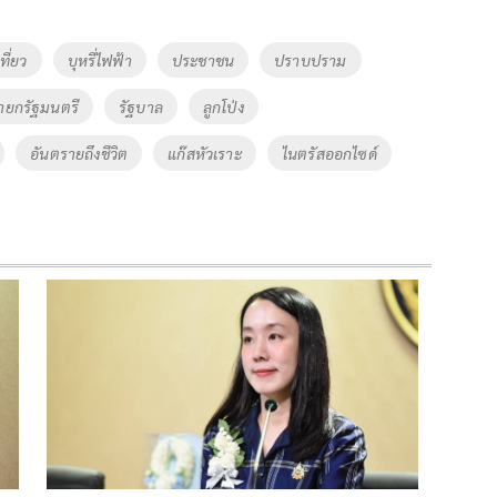
ที่ยว
บุหรี่ไฟฟ้า
ประชาชน
ปราบปราม
ยกรัฐมนตรี
รัฐบาล
ลูกโป่ง
อันตรายถึงชีวิต
แก๊สหัวเราะ
ไนตรัสออกไซด์