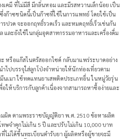
ี ที่ไม่มีสี มีกลิ่นหอม และมีรสหวานเล็กน้อย เป็น
ึ่งก๊าซชนิดนี้เป็นก๊าซที่ใช้ในการแพทย์ โดยใช้เป็น
รปวด จะออกฤทธิ์รวดเร็ว และหมดฤทธิ์เร็วเช่นกัน
 และยังใช้ในกลุ่มอุตสาหกรรมอาหารและเครื่องดื่ม
วเราะ หรือแก๊สไนตรัสออกไซด์ กลับมาแพร่ระบาดอย่าง
ำไปบรรจุใส่ลูกโป่งจำหน่ายให้นักท่องเที่ยวตาม
ม มึนเมา ใช้ทดแทนยาเสพติดประเภทอื่น ในหมู่วัยรุ่น
่อให้บริการกับลูกค้าเนื่องจากสามารถหาซื้อง่ายและ
ความผิด ตามพระราชบัญญัติยา พ.ศ. 2510 ข้อหาผลิต
ทษจำคุกไม่เกิน 5 ปี และปรับไม่เกิน 10,000 บาท
ไม่ได้ขึ้นทะเบียนตำรับยา ผู้ผลิตหรือผู้ขายจะมี