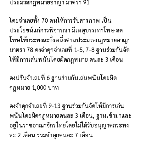
ประมวลกฎหมายอาญา มาตรา 91
โดยจำเลยทั้ง 70 คนให้การรับสารภาพ เป็น
ประโยชน์แก่การพิจารณา มีเหตุบรรเทาโทษ ลด
โทษให้กระทงละกึ่งหนึ่งตามประมวลกฎหมายอาญา
มาตรา 78 คงจำคุกจำเลยที่ 1-5, 7-8 ฐานร่วมกันจัด
ให้มีการเล่นพนันโดยผิดกฎหมาย คนละ 3 เดือน
คงปรับจำเลยที่ 6 ฐานร่วมกันเล่นพนันโดยผิด
กฎหมาย 1,000 บาท
คงจำคุกจำเลยที่ 9-13 ฐานร่วมกันจัดให้มีการเล่น
พนันโดยผิดกฎหมายคนละ 3 เดือน, ฐานเข้ามาและ
อยู่ในราชอาณาจักรไทยโดยไม่ได้รับอนุญาตกระทง
ละ 2 เดือน รวมจำคุกคนละ 7 เดือน