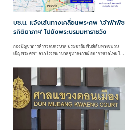
บช.น. แจ้งเส้นทางเคลื่อนพระศพ 'เจ้าฟ้าพัช
รกิติยาภาฯ' ไปยังพระบรมมหาราชวัง
กองบัญชาการตำรวจนครบาล ประชาสัมพันธ์เส้นทางขบวน
เชิญพระศพฯ จาก โรงพยาบาลจุฬาลงกรณ์ สภากาชาดไทย ไป
ยัง พระที่นั่งพิมานรัตยา ในพระบรมมหาราชวัง มีรายละเอียด
ดังนี้