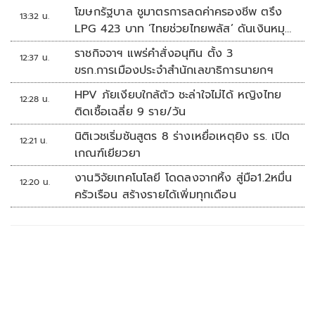
โฆษกรัฐบาล ชูมาตรการลดค่าครองชีพ ตรึง
13:32 น.
LPG 423 บาท ‘ไทยช่วยไทยพลัส’ ดันเงินหมุน
แสนล้าน
ราชกิจจาฯ แพร่คำสั่งอนุทิน ตั้ง 3
12:37 น.
ขรก.การเมืองประจำสำนักเลขาธิการนายกฯ
HPV ภัยเงียบใกล้ตัว ชะล่าใจไม่ได้ หญิงไทย
12:28 น.
ติดเชื้อเฉลี่ย 9 ราย/วัน
นิติเวชเริ่มชันสูตร 8 ร่างเหยื่อเหตุยิง รร. เปิด
12:21 น.
เกณฑ์เยียวยา
งานวิจัยเทคโนโลยี โดดลงจากหิ้ง สู่มือ1.2หมื่น
12:20 น.
ครัวเรือน สร้างรายได้เพิ่มทุกเดือน