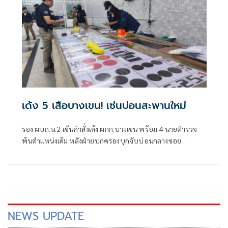
เด้ง 5 เสือบางเขน! เซ่นบ่อนสะพานใหม่
รอง ผบก.น.2 เซ็นคำสั่งเด้ง ผกก.บางเขน พร้อม 4 นายตำรวจ
พ้นตำแหน่งเดิม หลังฝ่ายปกครองบุกจับบ่อนกลางซอย
พหลโยธิน 52 ย่านสะพานใหม่ ย้ำเดินหน้าปราบบ่อน-อบายมุข
เข้ม ไม่ปล่อยให้เกิดซ้ำในพื้นที่
NEWS UPDATE