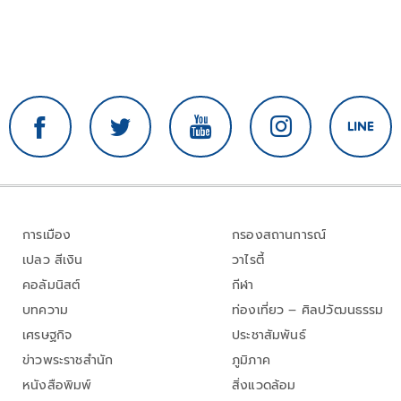
การเมือง
กรองสถานการณ์
เปลว สีเงิน
วาไรตี้
คอลัมนิสต์
กีฬา
บทความ
ท่องเที่ยว – ศิลปวัฒนธรรม
เศรษฐกิจ
ประชาสัมพันธ์
ข่าวพระราชสำนัก
ภูมิภาค
หนังสือพิมพ์
สิ่งแวดล้อม