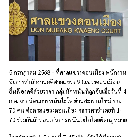
5 กรกฎาคม 2568 - ที่ศาลเเขวงดอนเมือง พนักงาน
อัยการสำนักงานคดีศาลแขวง 9 (แขวงดอนเมือง)
ยื่นฟ้องคดีด้วยวาจา กลุ่มนักพนันที่ถูกจับเมื่อวันที่ 4
ก.ค. จากบ่อนการพนันไฮโล ย่านสะพานใหม่ รวม
70 คน ต่อศาลแขวงดอนเมือง กล่าวหาจำเลยที่ 1-
70 ร่วมกันลักลอบเล่นการพนันไฮโลโดยผิดกฎหมาย