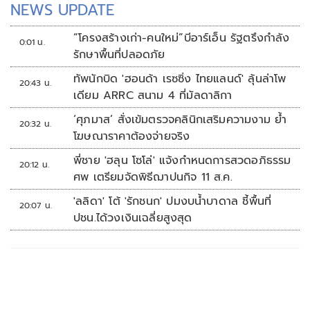
NEWS UPDATE
“โครงสร้างเก่า-คนใหม่”บีอาร์เอ็น รัฐตรึงกำลัง
0:01 น.
รักษาพื้นที่ปลอดภัย
ทัพนักบิด 'ฮอนด้า เรซซิ่ง ไทยแลนด์' ลุ้นล่าโพ
20:43 น.
เดียม ARRC สนาม 4 ที่มัลดาลิกา
‘ศุภมาส’ สั่งเข้มตรวจคลินิกเสริมความงาม ย้ำ
20:32 น.
โฆษณาราคาต้องจ่ายจริง
พี่ชาย 'ฮลุน โซโล่' แจ้งกำหนดการสวดอภิธรรม
20:12 น.
ศพ เตรียมจัดพิธีฌาปนกิจ 11 ส.ค.
'ลลิดา' โต้ 'รักชนก' ปมงบน้ำบาดาล ชี้พื้นที่
20:07 น.
ปชน.ได้วงเงินเฉลี่ยสูงสุด