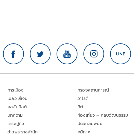
การเมือง
กรองสถานการณ์
เปลว สีเงิน
วาไรตี้
คอลัมนิสต์
กีฬา
บทความ
ท่องเที่ยว – ศิลปวัฒนธรรม
เศรษฐกิจ
ประชาสัมพันธ์
ข่าวพระราชสำนัก
ภูมิภาค