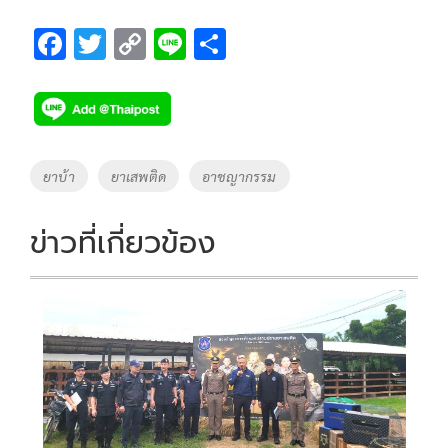
F
T
C
Li
S
ac
wi
o
n
h
e
tt
p
e
ar
b
er
y
e
o
Li
Tags
ยาบ้า
ยาเสพติด
อาชญากรรม
o
n
k
k
ข่าวที่เกี่ยวข้อง