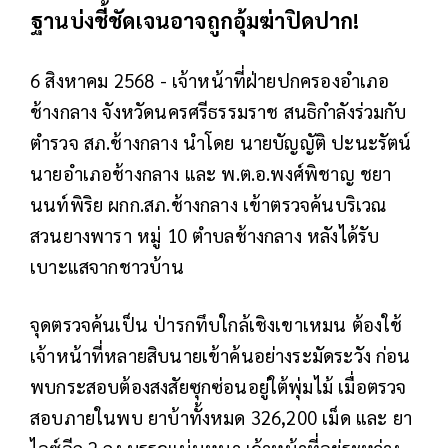
ฐานบ่งชี้ชัดเจนอาจถูกอุ้มฆ่าปิดปาก!
6 สิงหาคม 2568 - เจ้าหน้าที่ฝ่ายปกครองอำเภอ
ช้างกลาง จังหวัดนครศรีธรรมราช สนธิกำลังร่วมกับ
ตำรวจ สภ.ช้างกลาง นำโดย นายบัญญัติ ปะนะรัตน์
นายอำเภอช้างกลาง และ พ.ต.อ.พงศ์พิชาญ ชยา
นนท์พิริย ผกก.สภ.ช้างกลาง เข้าตรวจค้นบริเวณ
สวนยางพารา หมู่ 10 ตำบลช้างกลาง หลังได้รับ
เบาะแสจากชาวบ้าน
จุดตรวจค้นเป็น ป่ารกทึบใกล้เชิงเขาเหมน ต้องใช้
เจ้าหน้าที่หลายสิบนายเข้าค้นอย่างระมัดระวัง ก่อน
พบกระสอบต้องสงสัยซุกซ่อนอยู่ใต้พุ่มไม้ เมื่อตรวจ
สอบภายในพบ ยาบ้าทั้งหมด 326,200 เม็ด และ ยา
ไอซ์อีก 2 ถุง บรรจุแน่นหนา เจ้าหน้าที่อยู่ระหว่าง