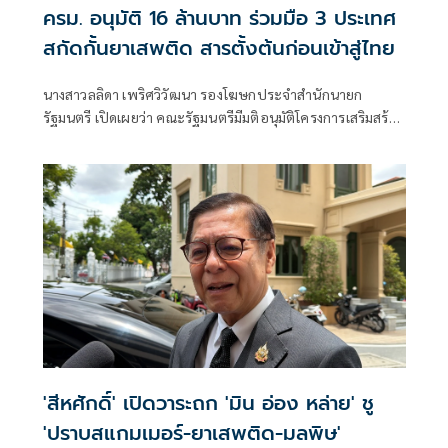
ครม. อนุมัติ 16 ล้านบาท ร่วมมือ 3 ประเทศ
สกัดกั้นยาเสพติด สารตั้งต้นก่อนเข้าสู่ไทย
นางสาวลลิดา เพริศวิวัฒนา รองโฆษกประจำสำนักนายก
รัฐมนตรี เปิดเผยว่า คณะรัฐมนตรีมีมติอนุมัติโครงการเสริมสร้าง
และยกระดับความร่วมมือกับประเทศเพื่อนบ้านในการสกัดกั้น
ยาเสพติดและทำลายเครือข่ายการค้ายาเสพติดระหว่าง
ประเทศ ประจำปีงบประมาณ พ.ศ. 2569 วงเงินรวม 16 ล้าน
บาท ตามที่กระทรวงยุติธรรม โดยสำนักงานคณะกรรมการ
ป้องกันและปราบปรามยาเสพติด หรือสำนักงาน ป.ป.ส.
'สีหศักดิ์' เปิดวาระถก 'มิน อ่อง หล่าย' ชู
'ปราบสแกมเมอร์-ยาเสพติด-มลพิษ'