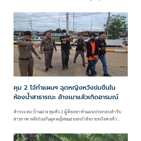
เมืองกาญจนบุรี เปิดยุทธการ 90 วัน พิทักษ์สันติราษฎร์ พิฆาต
ยาเสพติด
คุม 2 โจ๋ทำแผนฯ ฉุดหญิงหวังข่มขืนใน
ห้องน้ำสาธารณะ อ้างเมาแล้วเกิดอารมณ์
ตำรวจ สภ.บ้านฝาง คุมตัว 2 ผู้ต้องหาทำแผนประกอบคำรับ
สารภาพ หลังร่วมกันฉุดหญิงขณะออกกำลังกายหวังพาเข้า
ห้องน้ำสาธาร