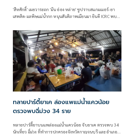
'สีหศักดิ์' เผยวาระถก 'มิน อ่อง หล่าย' ชูปราบสแกมเมอร์-ยา
เสพติด-มลพิษแม่น้ำกก หนุนสันติภาพเมียนมา ยินดี ICRC พบ
'ซูจี' มองเป็นสัญญาณดีต่อบรรยากาศการเมือง
ทลายปาร์ตี้ยาเค ล่องแพแม่น้ำแควน้อย
ตรวจพบฉี่ม่วง 34 ราย
ทลายปาร์ตี้ยาบนแพล่องแม่น้ำแควน้อย จับยาเค ตรวจพบ 34
นักเที่ยว ฉี่ม่วง ที่ทำการปกครองจังหวัดกาญจนบุรี และอําเภอ