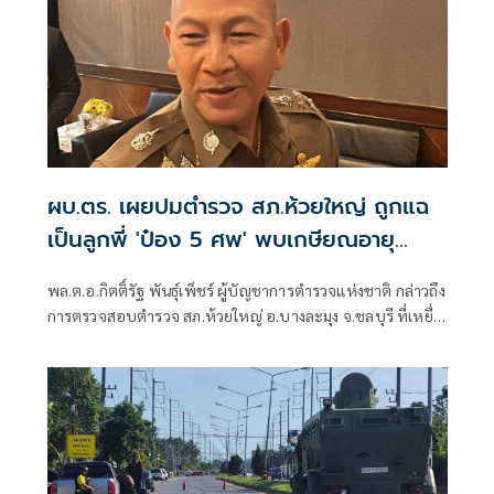
ผบ.ตร. เผยปมตำรวจ สภ.ห้วยใหญ่ ถูกแฉ
เป็นลูกพี่ 'ป๋อง 5 ศพ' พบเกษียณอายุ
ตั้งแต่ปี 57
พล.ต.อ.กิตติ์รัฐ พันธุ์เพ็ชร์ ผู้บัญชาการตำรวจแห่งชาติ กล่าวถึง
การตรวจสอบตำรวจ สภ.ห้วยใหญ่ อ.บางละมุง จ.ชลบุรี ที่เหยื่อ
ซึ่งถูกนายป๋อง ผู้ต้องหาคดีฆาตกรรม 5 ศพ ข่มขืนและข่มขู่ออก
มาระบุว่า นายป๋องเป็นเด็กเดินยาของตำรวจ สภ.ห้วยใหญ่