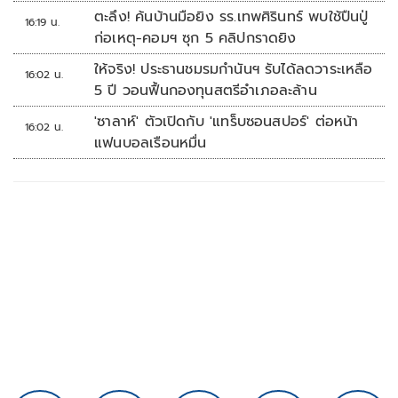
ชนวนสำคัญ
ตะลึง! ค้นบ้านมือยิง รร.เทพศิรินทร์ พบใช้ปืนปู่
16:19 น.
ก่อเหตุ-คอมฯ ซุก 5 คลิปกราดยิง
ให้จริง! ประธานชมรมกำนันฯ รับได้ลดวาระเหลือ
16:02 น.
5 ปี วอนฟื้นกองทุนสตรีอำเภอละล้าน
'ซาลาห์' ตัวเปิดกับ 'แทร็บซอนสปอร์' ต่อหน้า
16:02 น.
แฟนบอลเรือนหมื่น