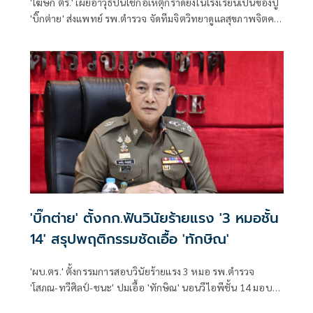
'โฆษก ตร.' เผยอาวุธปืนใช้ก่อเหตุกราดยิงในโรงเรียนเป็นของปู่
'บิ๊กต่าย' ส่งแพทย์ รพ.ตำรวจ จัดทีมจิตวิทยาดูแลสุขภาพจิตครู
นักเรียน ผู้ปกครอง
'บิ๊กต่าย' ตั้งกก.ฟันวินัยร้ายแรง '3 หมอชั้น
14' สรุปพฤติกรรมชัดเอื้อ 'ทักษิณ'
'ผบ.ตร.' ตั้งกรรมการสอบวินัยร้ายแรง 3 หมอ รพ.ตำรวจ
'โสภณ-ทวีศิลป์-ชนะ' ปมเอื้อ 'ทักษิณ' นอนวีไอพีชั้น 14 มอบ
หมาย 'พล.ต.อ.อิทธิพล' นั่งประธาน เร่งสรุปโดยเร็ว