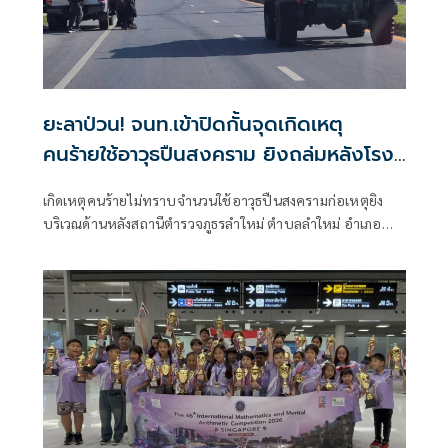
ยะลาป่วน! จนท.เข้าปิดกั้นจุดเกิดเหตุ
คนร้ายใช้อาวุธปืนสงคราม ยิงถล่มหลังโรง
พักลำใหม่
เกิดเหตุคนร้ายไม่ทราบจำนวนใช้อาวุธปืนสงครามก่อเหตุยิง
บริเวณด้านหลังสถานีตำรวจภูธรลำใหม่ ตำบลลำใหม่ อำเภอ
เมืองยะลา จังหวัดยะลา