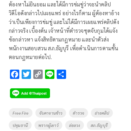
ต้องหาไม่ยินยอม และได้มีการข่มขู่ว่าจะนำคลิป
วิดีโอดังกล่าวไปเผยแพร่ อย่างไรก็ตาม ผู้ต้องหาอ้าง
ว่าเป็นเพียงการข่มขู่ และไม่ได้มีการเผยแพร่คลิปดัง
กล่าวจริง เบื้องต้น เจ้าหน้าที่ตำรวจชุดจับกุมได้แจ้ง
ข้อกล่าวหา แจ้งสิทธิตามกฎหมาย และนำตัวส่ง
พนักงานสอบสวน สภ.ธัญบุรี เพื่อดำเนินการตามขั้น
ตอนกฎหมายต่อไป.
F
T
C
Li
S
ac
wi
o
n
h
e
tt
p
e
ar
b
er
y
e
o
Li
Tags
Free Fire
จับคาจานข้าว
ตำรวจ
ถ่ายคลิป
o
n
ปทุมธานี
พรากผู้เยาว์
ล่อลวง
สภ.ธัญบุรี
k
k