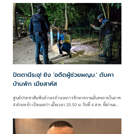
ปัตตานีระอุ! ยิง 'อดีตผู้ช่วยผญบ.' ดับคา
บ้านพัก เมียสาหัส
ศูนย์ประชาสัมพันธ์ กองอำนวยการรักษาความมั่นคงภายในภาค
4 ส่วนหน้า เปิดเผยว่า เมื่อเวลา 20.50 น. วันที่ 6 ส.ค. ที่ผ่านมา
เกิดเหตุคนร้ายไม่ทราบจำนวนใช้อาวุธปืนลอบยิงนายรียะ
อาแว อดีตผู้ช่วยผู้ใหญ่บ้านหมู่ที่ 5