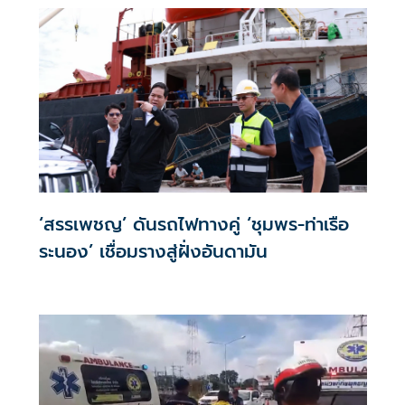
‘สรรเพชญ’ ดันรถไฟทางคู่ ‘ชุมพร-ท่าเรือ
ระนอง’ เชื่อมรางสู่ฝั่งอันดามัน