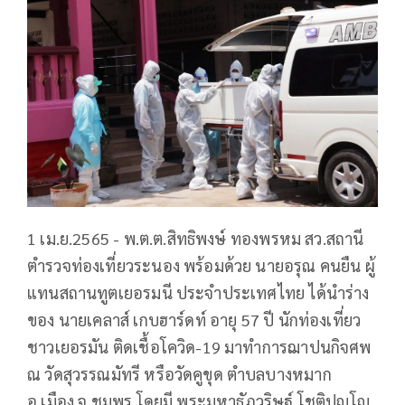
1 เม.ย.2565 - พ.ต.ต.สิทธิพงษ์ ทองพรหม สว.สถานี
ตำรวจท่องเที่ยวระนอง พร้อมด้วย นายอรุณ คนยืน ผู้
แทนสถานทูตเยอรมนี ประจำประเทศไทย ได้นำร่าง
ของ นายเคลาส์ เกบฮาร์ดท์ อายุ 57 ปี นักท่องเที่ยว
ชาวเยอรมัน ติดเชื้อโควิด-19 มาทำการฌาปนกิจศพ
ณ วัดสุวรรณมัทรี หรือวัดคูขุด ตำบลบางหมาก
อ.เมือง จ.ชุมพร โดยมี พระมหาธัภูวริษฐ์ โชติปญโญ