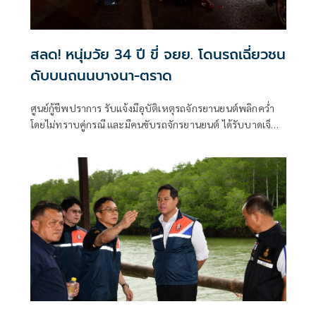
สลด! หนุ่มวัย 34 ปี ขี่ จยย. โดนรถเฉี่ยวชน
ดับบนถนนบางนา-ตราด
ศูนย์กู้ชีพปราการ รับแจ้งมีอุบัติเหตุรถจักรยานยนต์พลิกคว่ำ
โดยไม่ทราบคู่กรณี และมีคนขับรถจักรยานยนต์ ได้รับบาดเจ็บ
สาหัส