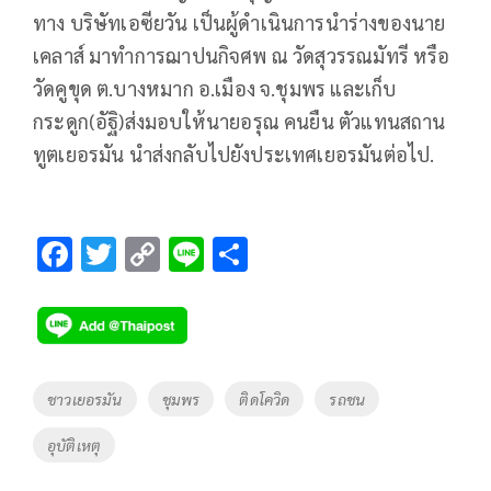
ทาง บริษัทเอซียวัน เป็นผู้ดำเนินการนำร่างของนาย
เคลาส์ มาทำการฌาปนกิจศพ ณ วัดสุวรรณมัทรี หรือ
วัดคูขุด ต.บางหมาก อ.เมือง จ.ชุมพร และเก็บ
กระดูก(อัฐิ)ส่งมอบให้นายอรุณ คนยืน ตัวแทนสถาน
ทูตเยอรมัน นำส่งกลับไปยังประเทศเยอรมันต่อไป.
F
T
C
Li
S
ac
wi
o
n
h
e
tt
p
e
ar
b
er
y
e
o
Li
Tags
ชาวเยอรมัน
ชุมพร
ติดโควิด
รถชน
o
n
อุบัติเหตุ
k
k