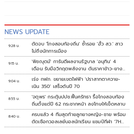
NEWS UPDATE
ตัดจบ 'โกงสอบท้องถิ่น' ซ้ำรอย 'ฮั้ว สว.' สาว
9:28 น.
ไม่ถึงนักการเมือง
'พิชญุตม์' การันตีผลงานรัฐบาล 'อนุทิน' 4
9:15 น.
เดือน รับมือวิกฤตพลังงาน ดันราคาข้าว-ยาง-
ปาล์ม พุ่งต่อเนื่อง พร้อมอัดมาตรการช่วยลด
เร่ง กฟภ. ขยายเขตไฟฟ้า 'ปราสาทตาควาย-
9:04 น.
ต้นทุน-ขยายตลาดโลก
เนิน 350' เสร็จต้นปี 70
'จตุพร' กระตุ้นปปช.ฟื้นศรัทธา รื้อโกงสอบท้อง
8:55 น.
ถิ่นตั้งแต่ปี 62 กระชากหน้า ลงโทษให้เข็ดหลาบ
ครบแล้ว 4 ทีมสุดท้ายลูกยางหญิง-ชาย พร้อม
8:40 น.
ตัดเชือกวอลเลย์บอลนักเรียน แชมป์กีฬา '7HD
2026'