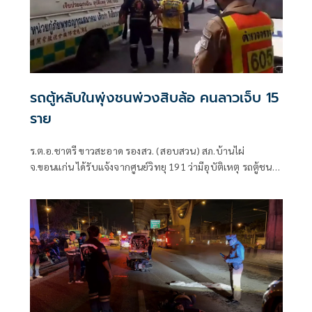
รถตู้หลับในพุ่งชนพ่วงสิบล้อ คนลาวเจ็บ 15
ราย
ร.ต.อ.ชาตรี ขาวสะอาด รองสว. (สอบสวน) สภ.บ้านไผ่
จ.ขอนแก่น ได้รับแจ้งจากศูนย์วิทยุ 191 ว่ามีอุบัติเหตุ รถตู้ชน
รถบรรทุกพ่วง บนถนนมิตรภาพ