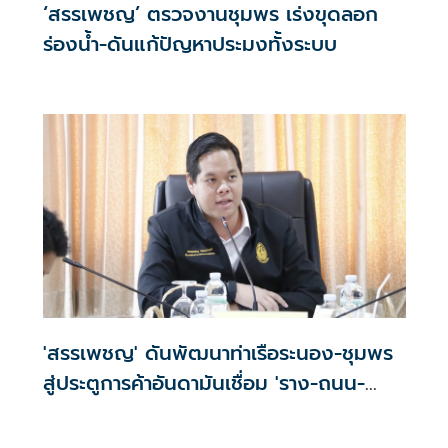
‘สรรเพชญ’ ตรวจงานชุมพร เร่งขุดลอก
ร่องน้ำ-ดันแก้ปัญหาประมงทั้งระบบ
'สรรเพชญ' ดันพัฒนาท่าเรือระนอง-ชุมพร
สู่ประตูการค้าอันดามันเชื่อม 'ราง-ถนน-
ท่าเรือ'