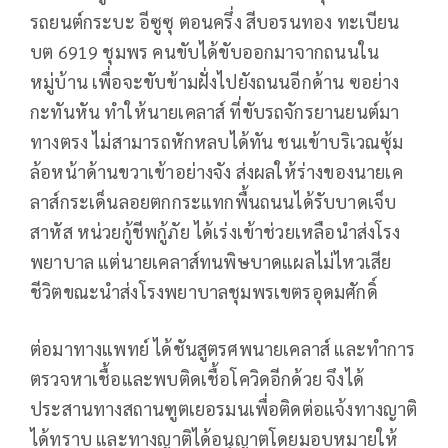
รถยนต์กระบะ อีซูซุ ตอนครึ่ง สีบอรนทอง ทะเบียน
บต 6919 ชุมพร คนขับได้ขับออกมาจากถนนใน
หมู่บ้าน เพื่อจะขับข้ามฝั่งไปยังถนนอีกด้าน ฃอย่าง
กะทันหัน ทำให้นายเคลาส์ ที่ขับรถจักรยานยนต์มา
ทางตรง ไม่สามารถหักหลบได้ทัน ชนเข้าบริเวณซุ้ม
ล้อหน้าด้านขวาเข้าอย่างจัง ส่งผลให้ร่างของนายเค
ลาส์กระเด็นลอยตกกระแทกพื้นถนนได้รับบาดเจ็บ
สาหัส หน่วยกู้ชีพกู้ภัย ได้เร่งเข้าช่วยเหลือนำส่งโรง
พยาบาล แต่นายเคลาส์ทนพิษบาดแผลไม่ไหวเสีย
ชีวิตขณะนำส่งโรงพยาบาลชุมพรเขตรอุดมศักดิ์
ต่อมาทางแพทย์ ได้ชันสูตรศพนายเคลาส์ และทำการ
ตรวจหาเชื้อและพบติดเชื้อโควิดอีกด้วย จึงได้
ประสานทางสถานฑูตเยอรมนเพื่อติดต่อแจ้งทางญาติ
ได้ทราบ และทางญาติได้อนุญาตโดยมอบหมายให้