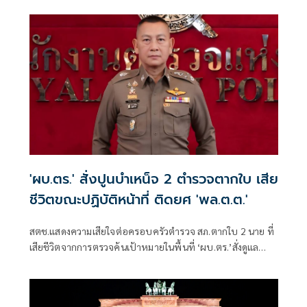
อาแว อดีตผู้ช่วยผู้ใหญ่บ้านหมู่ที่ 5
'ผบ.ตร.' สั่งปูนบำเหน็จ 2 ตำรวจตากใบ เสีย
ชีวิตขณะปฏิบัติหน้าที่ ติดยศ 'พล.ต.ต.'
สตช.แสดงความเสียใจต่อครอบครัวตำรวจ สภ.ตากใบ 2 นาย ที่
เสียชีวิตจากการตรวจค้นเป้าหมายในพื้นที่ ‘ผบ.ตร.’สั่งดูแล
สวัสดิการเต็มที่ และดูแลรักษาอย่างดีที่สุด 4 ตำรวจที่บาดเจ็บ
จากเหตุดังกล่าว