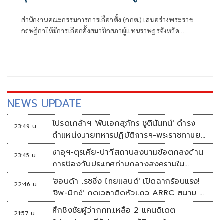
ชีวิต
สำนักงานคณะกรรมการการเลือกตั้ง (กกต.) เสนอร่างพระราช
กฤษฎีกาให้มีการเลือกตั้งสมาชิกสภาผู้แทนราษฎรจังหวัด
อุดรธานี เขตเลือก
NEWS UPDATE
โปรดเกล้าฯ 'พันเอกสุภัทร ชูตินันทน์' ดำรง
23:49 น.
ตำแหน่งนายทหารปฏิบัติการฯ-พระราชทานยศ
'พลตรี'
ซาอุฯ-ตุรเคีย-ปากีสถานลงนามข้อตกลงด้าน
23:45 น.
การป้องกันประเทศท่ามกลางสงครามใน
ภูมิภาค
'ฮอนด้า เรซซิ่ง ไทยแลนด์' เปิดฉากร้อนแรง!
22:46 น.
'ชิพ-มิกซ์' กดเวลาติดหัวแถว ARRC สนาม 4
ที่มัลดาลิกา
ศึกชิงชัยผู้ว่ากกท.เหลือ 2 แคนดิเดต
21:57 น.