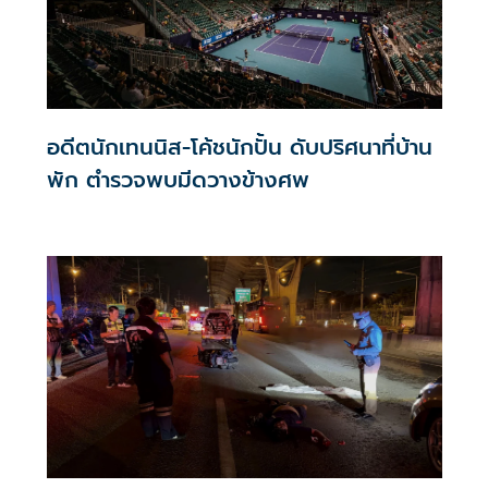
อดีตนักเทนนิส-โค้ชนักปั้น ดับปริศนาที่บ้าน
พัก ตำรวจพบมีดวางข้างศพ