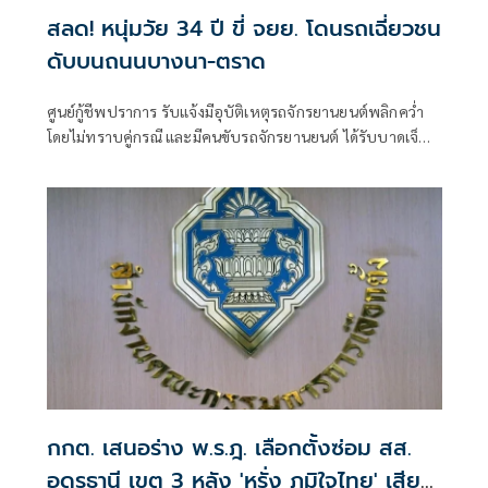
สลด! หนุ่มวัย 34 ปี ขี่ จยย. โดนรถเฉี่ยวชน
ดับบนถนนบางนา-ตราด
ศูนย์กู้ชีพปราการ รับแจ้งมีอุบัติเหตุรถจักรยานยนต์พลิกคว่ำ
โดยไม่ทราบคู่กรณี และมีคนขับรถจักรยานยนต์ ได้รับบาดเจ็บ
สาหัส
กกต. เสนอร่าง พ.ร.ฎ. เลือกตั้งซ่อม สส.
อุดรธานี เขต 3 หลัง 'หรั่ง ภูมิใจไทย' เสีย