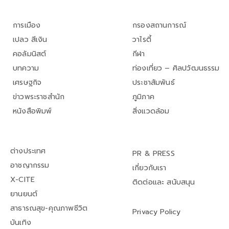
การเมือง
กรองสถานการณ์
เปลว สีเงิน
วาไรตี้
คอลัมนิสต์
กีฬา
บทความ
ท่องเที่ยว – ศิลปวัฒนธรรม
เศรษฐกิจ
ประชาสัมพันธ์
ข่าวพระราชสำนัก
ภูมิภาค
หนังสือพิมพ์
สิ่งแวดล้อม
ต่างประเทศ
PR & PRESS
อาชญากรรม
เกี่ยวกับเรา
X-CITE
ติดต่อและ สนับสนุน
ยานยนต์
สาธารณสุข-คุณภาพชีวิต
Privacy Policy
บันเทิง