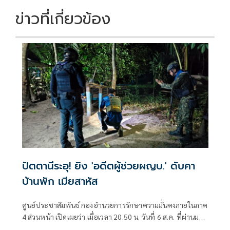
ข่าวที่เกี่ยวข้อง
ปัตตานีระอุ! ยิง 'อดีตผู้ช่วยผญบ.' ดับคา
บ้านพัก เมียสาหัส
ศูนย์ประชาสัมพันธ์ กองอำนวยการรักษาความมั่นคงภายในภาค
4 ส่วนหน้า เปิดเผยว่า เมื่อเวลา 20.50 น. วันที่ 6 ส.ค. ที่ผ่านมา
เกิดเหตุคนร้ายไม่ทราบจำนวนใช้อาวุธปืนลอบยิงนายรียะ