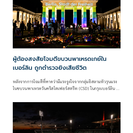
ผู้ต้องสงสัยโจมตีขบวนพาเหรดเกย์ใน
เบอร์ลิน ถูกตำรวจยิงเสียชีวิต
หลังจากการโจมตีที่คาดว่ามีแรงจูงใจจากกลุ่มอิสลามหัวรุนแรง
ในขบวนพาเหรดวันคริสโตเฟอร์สตรีท (CSD) ในกรุงเบอร์ลิน ผู้
ต้องสงสัยถูกยิงเสียชีวิตระหว่างปฏิบัติการของเจ้าหน้าที่ตำรวจ