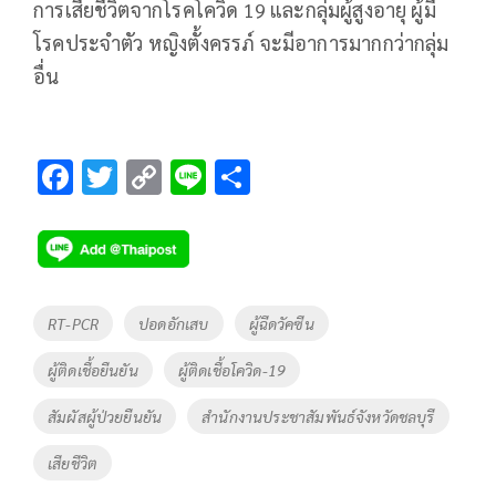
การเสียชีวิตจากโรคโควิด 19 และกลุ่มผู้สูงอายุ ผู้มี
โรคประจำตัว หญิงตั้งครรภ์ จะมีอาการมากกว่ากลุ่ม
อื่น
F
T
C
Li
S
ac
wi
o
n
h
e
tt
p
e
ar
b
er
y
e
o
Li
Tags
RT-PCR
ปอดอักเสบ
ผู้ฉีดวัคซีน
o
n
ผู้ติดเชื้อยืนยัน
ผู้ติดเชื้อโควิด-19
k
k
สัมผัสผู้ป่วยยืนยัน
สำนักงานประชาสัมพันธ์จังหวัดชลบุรี
เสียชีวิต