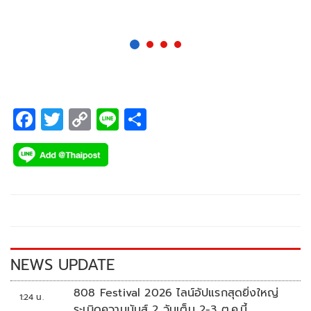
อายุ ผู้มีโรคประจำตัวยังมีความเสี่ยงสูงต่อการเสียชีวิต
F
T
C
Li
S
ac
wi
o
n
h
e
tt
p
e
ar
b
er
y
e
o
Li
o
n
k
k
NEWS UPDATE
808 Festival 2026 ไลน์อัปแรกสุดยิ่งใหญ่
1:24 น.
ระเบิดความมันส์ 2 วันเต็ม 2-3 ต.ค.นี้