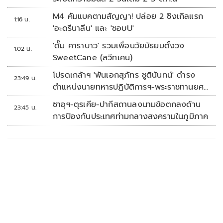
M4 คัมแบคตามสัญญา! ปล่อย 2 ซิงเกิลแรก
1:16 น.
'อะดรีนาลีน' และ 'ชอบU'
'ดั๊ม คาราบาว' รวมเพื่อนวัยมัธยมตั้งวง
1:02 น.
SweetCane (สวีทเคน)
โปรดเกล้าฯ 'พันเอกสุภัทร ชูตินันทน์' ดำรง
23:49 น.
ตำแหน่งนายทหารปฏิบัติการฯ-พระราชทานยศ
'พลตรี'
ซาอุฯ-ตุรเคีย-ปากีสถานลงนามข้อตกลงด้าน
23:45 น.
การป้องกันประเทศท่ามกลางสงครามในภูมิภาค