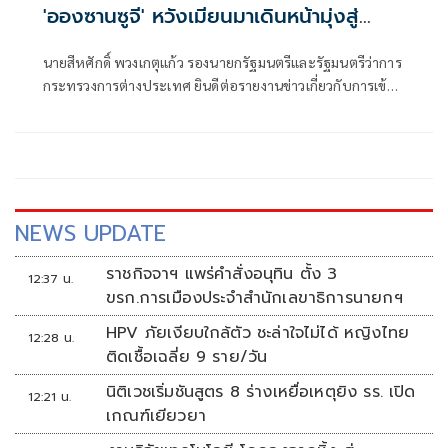
'อองซานซูจี' หวังเมียนมาเดินหน้ามุ่งสู่
สันติภาพ
นายสีหศักดิ์ พวงเกตุแก้ว รองนายกรัฐมนตรีและรัฐมนตรีว่าการ
กระทรวงการต่างประเทศ ยินดีต่อรายงานข่าวเกี่ยวกับการเข้า
พบนางออง ซาน ซู จี ของผู้แทนสำนักงานคณะกรรมการกาชาด
ระหว่างประเทศประจำเมียนมา ซึ่งเกิดขึ้นภายหลังการประชุม
อย่างไม่เป็นทางการระหว่างรัฐมนตรีต่างประเทศอ
NEWS UPDATE
ราชกิจจาฯ แพร่คำสั่งอนุทิน ตั้ง 3
12:37 น.
ขรก.การเมืองประจำสำนักเลขาธิการนายกฯ
HPV ภัยเงียบใกล้ตัว ชะล่าใจไม่ได้ หญิงไทย
12:28 น.
ติดเชื้อเฉลี่ย 9 ราย/วัน
นิติเวชเริ่มชันสูตร 8 ร่างเหยื่อเหตุยิง รร. เปิด
12:21 น.
เกณฑ์เยียวยา