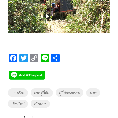
F
T
C
Li
S
ac
wi
o
n
h
e
tt
p
e
ar
b
er
y
e
o
Li
Tags
กะเหรี่ยง
ค่ายผู้ลี้ภัย
ผู้ลี้ภัยสงคราม
พม่า
o
n
เชียงใหม่
เมียนมา
k
k