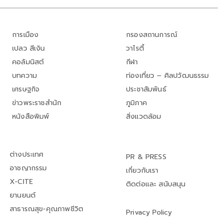
การเมือง
กรองสถานการณ์
เปลว สีเงิน
วาไรตี้
คอลัมนิสต์
กีฬา
บทความ
ท่องเที่ยว – ศิลปวัฒนธรรม
เศรษฐกิจ
ประชาสัมพันธ์
ข่าวพระราชสำนัก
ภูมิภาค
หนังสือพิมพ์
สิ่งแวดล้อม
ต่างประเทศ
PR & PRESS
อาชญากรรม
เกี่ยวกับเรา
X-CITE
ติดต่อและ สนับสนุน
ยานยนต์
สาธารณสุข-คุณภาพชีวิต
Privacy Policy