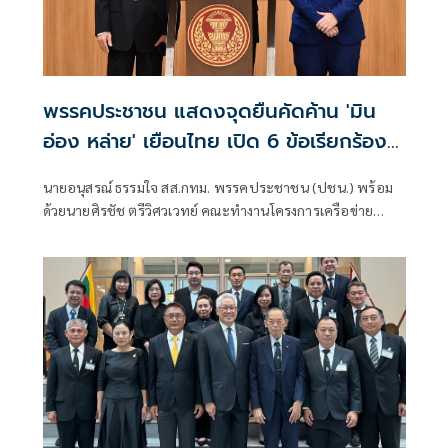
พรรคประชาชน แสดงจุดยืนคัดค้าน 'มิน
อ่อง หล่าย' เยือนไทย เปิด 6 ข้อเรียกร้อง
รัฐสภา-รัฐบาล
นายอนุสรณ์ ธรรมใจ สส.กทม. พรรคประชาชน (ปชน.) พร้อม
ด้วยนายศิรชัช ตรีวิศวเวทย์ คณะทำงานโครงการเครือข่าย
ประชาธิปไตยอาเซียนเพื่อสันติภาพ สิทธิมนุษยชน และการ
พัฒนาอย่างยั่งยืน แถลงคัดค้านการเยือนไทยอย่างเป็นทางการ
ของพลเอกอาวุโส มิน ออง ไลง์