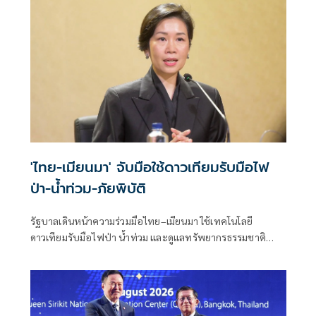
กับ “ฮุน เซน”
'ไทย-เมียนมา' จับมือใช้ดาวเทียมรับมือไฟ
ป่า-น้ำท่วม-ภัยพิบัติ
รัฐบาลเดินหน้าความร่วมมือไทย–เมียนมา ใช้เทคโนโลยี
ดาวเทียมรับมือไฟป่า น้ำท่วม และดูแลทรัพยากรธรรมชาติ
ชายแดน ยกระดับการจัดการภัยพิบัติและสิ่งแวดล้อมร่วมกัน