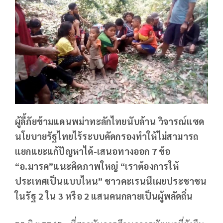
ผู้ลี้ภัยข้ามแดนพม่าทะลักไทยนับล้าน วิจารณ์แซด
นโยบายรัฐไทยไร้ระบบคัดกรองทำให้ไม่สามารถ
แยกแยะแก้ปัญหาได้-เสนอทางออก 7 ข้อ
“อ.มารค”แนะคิดภาพใหญ่ “เราต้องการให้
ประเทศเป็นแบบไหน” ชาวคะเรนนีเผยประชาชน
ในรัฐ 2 ใน 3 หรือ 2 แสนคนกลายเป็นผู้พลัดถิ่น