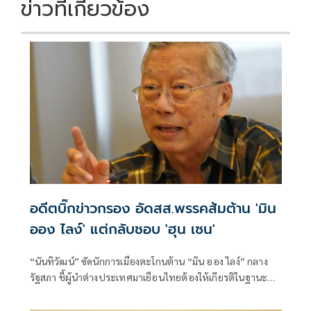
ข่าวที่เกี่ยวข้อง
อดีตบิ๊กข่าวกรอง อัดสส.พรรคส้มต้าน 'มิน
ออง ไลง์' แต่กลับชอบ 'ฮุน เซน'
“นันทิวัฒน์” ซัดนักการเมืองตะโกนต้าน “มิน ออง ไลง์” กลาง
รัฐสภา ชี้ผู้นำต่างประเทศมาเยือนไทยต้องให้เกียรติในฐานะ
แขก เหน็บนักสิทธิ-สส. “คลั่งประชาธิปไตย” จงเกลียดจงชังผู้นำ
เมียนมาตามตะวันตก แต่กลับเสนอเปิดด่านเป็นเพื่อนบ้านที่ดี