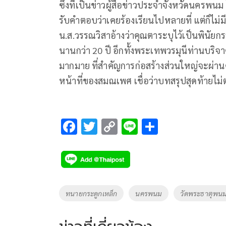
ซึ่งที่เป็นข่าวผู้สื่อข่าวประจำจังหวัดนครพน
รับคำตอบว่าเคยร้องเรียนไปหลายที่ แต่ก็ไม่ม
น.ส.วรรณวิสาอ้างว่าคุณตาระบุไว้เป็นพินัยกรรม
นานกว่า 20 ปี อีกทั้งพระเทพวรมุนีท่านบ
มากมาย ที่สำคัญการก่อสร้างส่วนใหญ่จะผ่า
หน้าที่ของสมณเพศ เชื่อว่าบทสรุปสุดท้ายไม
F
T
C
Li
S
ac
wi
o
n
h
e
tt
p
e
ar
b
er
y
e
o
Li
Tags
ทนายกระดูกเหล็ก
นครพนม
วัดพระธาตุพน
o
n
k
k