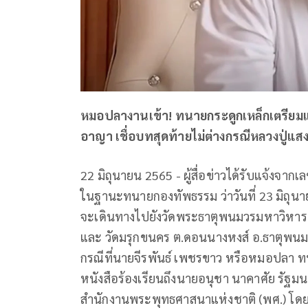
หมอปลางานเข้า! ทนายกระดูกเหล็กเตรียม
อาญา เชื่อบทสุดท้ายไม่ต่างกรณีหลวงปู่แส
22 มิถุนายน 2565 - ผู้สื่อข่าวได้รับแจ้งจ
ในฐานะทนายกองทัพธรรม ว่าวันที่ 23 มิถุน
จะเดินทางไปยังวัดพระธาตุพนมวรมหาวิหาร 
และ วัดมรุกขนคร ต.ดอนนางหงส์ อ.ธาตุพนม
กรณีที่นายจีรพันธ์ เพชรขาว หรือหมอปลา ทนา
หนังสือร้องเรียนถึงนายอนุชา นาคาศัย รัฐ
สำนักงานพระพุทธศาสนาแห่งชาติ (พศ.) โดยก