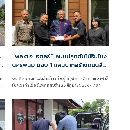
ม
“พล.ต.อ. อดุลย์” หนุนปลูกต้นไม้ริมโขง
นครพนม มอบ 1 แสนบาทสร้างถนนสี
เขียว พร้อมส่งเสริมสุขภาพชุมชน
วม
พล.ต.อ.อดุลย์ แสงสิงแก้ว อดีตผู้บัญชาการตำรวจแห่งชาติ
เปิดเผยว่า เมื่อวันพฤหัสบดีที่ 25 มิถุนายน 2569 เวลา
10.00 น. ณ บริเวณหน้าบ้านพักข้างจวนผู้ว่าราชการ
จังหวัดนครพนม ตนได้ร่วมสนับสนุนการพัฒนาพื้นที่สี
เขียวและคุณภาพชีวิตของประชาชนในจังหวัดนครพนม