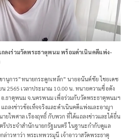
แถลงร่วมวัดพระธาตุพนม พร้อมดำเนินคดีแพ่ง-
ง
ากเลขานุการ”ทนายกระดูกเหล็ก” นายอนันต์ชัย ไชยเดช
ายน 2565 เวลาประมาณ 10.00 น. ทนายความชื่อดัง
อ.ธาตุพนม จ.นครพนม เพื่อร่วมกับวัดพระธาตุพนมฯ
 แถลงข่าวข้อเท็จจริงและดำเนินคดีแพ่งและอาญา
ยไพศาล เรืองฤทธิ์ กับพวก ที่ได้แถลงข่าวและได้ยื่น
มนตรีประจำสำนักนายกรัฐมนตรี ในฐานะกำกับดูแล
ล่าวหาว่า พระเทพวรมุนี เจ้าอาวาสวัดพระธาตุ