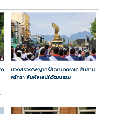
คา
บวงสรวง'พญาศรีสัตตนาคราช' สืบสาน
ศรัทธา สัมผัสเสน่ห์วัฒนธรม
2