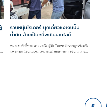
้
รวบหนุ่มไรเดอร์ บุกเดี่ยวชิงเงินปั๊ม
น้ำมัน อ้างเป็นหนี้พนันออนไลน์
พล.ต.ต.ศักดิ์ชาย สาดมะเริง ผู้บังคับการตำรวจภูธรจังหวัด
าย
นครพนม (ผบก.ภ.จว.นครพนม) แถลงผลการจับกุมนาย
ิ้ง
ดนัย หรือแดน อายุ 19 ปี ชาวบ้านนาดอกไม้หมู่ 8 ต.กุตา
ไก้ อ.ปลาปาก จ.นครพนม