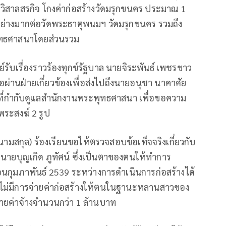
ิสาลสรกิจ โกงค่าก่อสร้างวัดมรุกขนคร ประมาณ 1
อย่างมากต่อวัดพระธาตุพนมฯ วัดมรุกขนคร รวมถึง
ุทธศาสนาโดยส่วนรวม
ูนย์รับเรื่องราวร้องทุกข์รัฐบาล นายจิระพันธ์ เพชรขาว
อผ่านฝ่ายเกี่ยวข้องเพื่อส่งไปถึงนายอนุชา นาคาศัย
ี่กำกับดูแลสำนักงานพระพุทธศาสนา เพื่อขอความ
ระสงฆ์ 2 รูป
นนามสกุล) ร้องเรียนขอให้ตรวจสอบข้อเท็จจริงเกี่ยวกับ
างนายบุญเกิด ภูทัศน์ ซึ่งเป็นตาของตนให้ทำการ
ือนกุมภาพันธ์ 2539 ระหว่างการดำเนินการก่อสร้างได้
ยังไม่มีการจ่ายค่าก่อสร้างให้ตนในฐานะหลานสาวของ
จ่ายค่าจ้างจำนวนกว่า 1 ล้านบาท