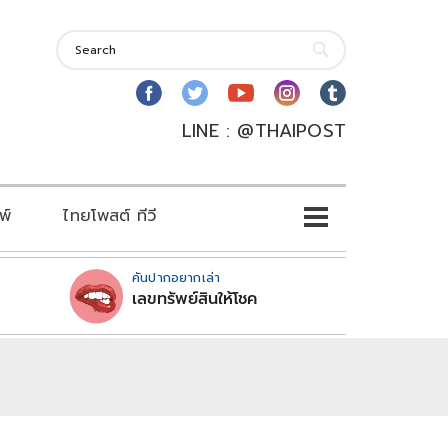
LINE : @THAIPOST
พ์
ไทยโพสต์ ทีวี
คันปากอยากเล่า
เลขทรัพย์สินให้โชค