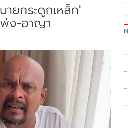
นายกระดูกเหล็ก'
แพ่ง-อาญา
N