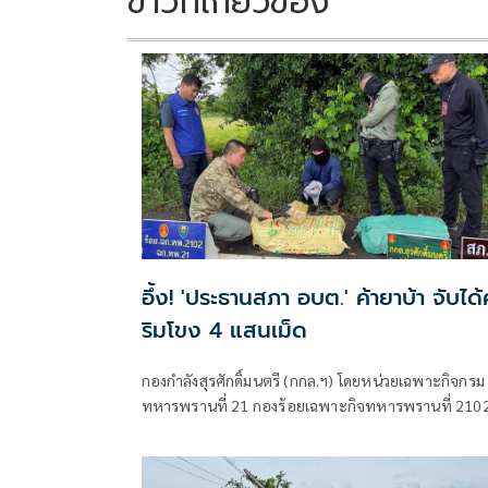
ข่าวที่เกี่ยวข้อง
อึ้ง! 'ประธานสภา อบต.' ค้ายาบ้า จับได้
ริมโขง 4 แสนเม็ด
กองกำลังสุรศักดิ์มนตรี (กกล.ฯ) โดยหน่วยเฉพาะกิจกรม
ทหารพรานที่ 21 กองร้อยเฉพาะกิจทหารพรานที่ 210
(ฉก.ทพ.21 ร้อย.ฉก.ทพ.2102) ต.ไชยบุรี อ.ท่าอุเทน
จ.นครพนม