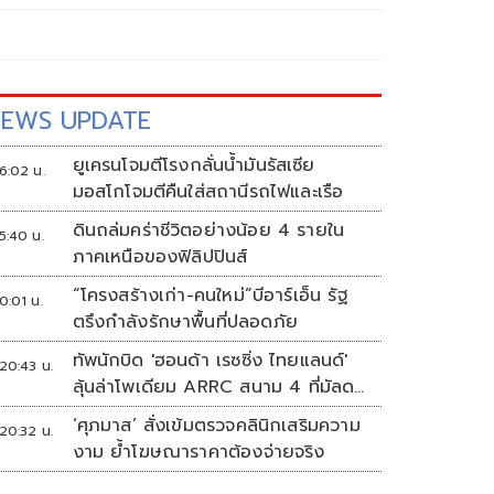
EWS UPDATE
ยูเครนโจมตีโรงกลั่นน้ำมันรัสเซีย
6:02 น.
มอสโกโจมตีคืนใส่สถานีรถไฟและเรือ
ดินถล่มคร่าชีวิตอย่างน้อย 4 รายใน
5:40 น.
ภาคเหนือของฟิลิปปินส์
“โครงสร้างเก่า-คนใหม่”บีอาร์เอ็น รัฐ
0:01 น.
ตรึงกำลังรักษาพื้นที่ปลอดภัย
ทัพนักบิด 'ฮอนด้า เรซซิ่ง ไทยแลนด์'
20:43 น.
ลุ้นล่าโพเดียม ARRC สนาม 4 ที่มัลดา
ลิกา
‘ศุภมาส’ สั่งเข้มตรวจคลินิกเสริมความ
20:32 น.
งาม ย้ำโฆษณาราคาต้องจ่ายจริง