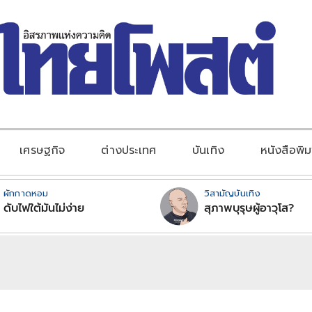
เศรษฐกิจ
ต่างประเทศ
บันเทิง
หนังสือพิม
ผักกาดหอม
วิสามัญบันเทิง
ดับไฟใต้มันไม่ง่าย
สุภาพบุรุษผู้อาวุโส?