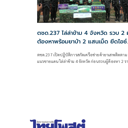
ตชด.237 ไล่ล่าข้าม 4 จังหวัด รวบ 2 ผู
ต้องหาพร้อมยาบ้า 2 แสนเม็ด ยึดไอซ์
อีก 199 กก.
ตชด.237 เปิดปฏิบัติการสกัดเครือข่ายค้ายาเสพติดตาม
แนวชายแดน ไล่ล่าข้าม 4 จังหวัด ก่อนรวบผู้ต้องหา 2 ร
พร้อมยาบ้า 200,000 เม็ด ขณะอีกคดีคนร้ายไหวตัวทัน ท
ยาไอซ์ 199 กิโลกรัมริมบ่อขยะในพื้นที่ จ.นครพนม เร่ง
ขยายผลถึงผู้ร่วมขบวนการ