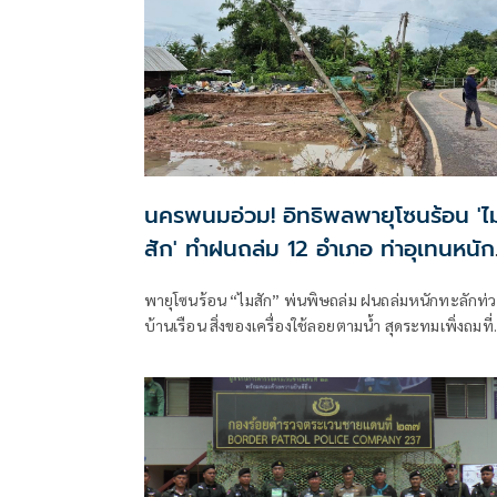
นครพนมอ่วม! อิทธิพลพายุโซนร้อน 'ไ
สัก' ทำฝนถล่ม 12 อำเภอ ท่าอุเทนหนัก
สุด
พายุโซนร้อน “ไมสัก” พ่นพิษถล่ม ฝนถล่มหนักทะลักท่
บ้านเรือน สิ่งของเครื่องใช้ลอยตามน้ำ สุดระทมเพิ่งถมที่
เตรียมปลูกบ้าน น้ำซัดดินหายเกลี้ยง