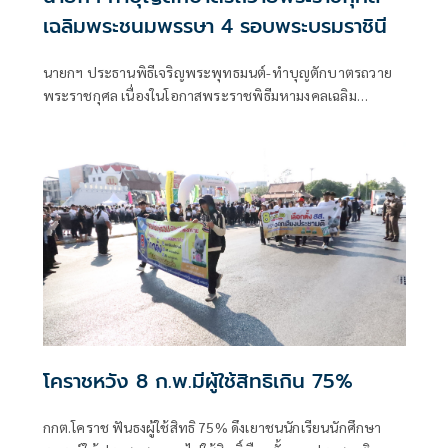
เฉลิมพระชนมพรรษา 4 รอบพระบรมราชินี
นายกฯ ประธานพิธีเจริญพระพุทธมนต์-ทำบุญตักบาตรถวาย
พระราชกุศล เนื่องในโอกาสพระราชพิธีมหามงคลเฉลิม
พระชนมพรรษา 4 รอบ สมเด็จพระนางเจ้าฯ พระบรมราชินี 3
มิถุนายน 2569
โคราชหวัง 8 ก.พ.มีผู้ใช้สิทธิเกิน 75%
กกต.โคราช ฟันธงผู้ใช้สิทธิ 75% ดึงเยาชนนักเรียนนักศึกษา