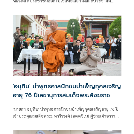
รณรงค์ให้ประชาชนออกไปใช้สิทธิ์เลือกตั้งและประชามติ
ผอ.กกต.เผยมีเรื่องร้องเรียนทำผิดกฎหมายส่วนใหญ่ใส่ร้ายและ
ซื้อเสียง
'อนุทิน' นำพุทธศาสนิกชนบำเพ็ญกุศลเจริญ
อายุ 76 ปีเลขานุการสมเด็จพระสังฆราช
'นายกฯ อนุทิน' นำพุทธศาสนิกชนบำเพ็ญกุศลเจริญอายุ 76 ปี
เจ้าประคุณสมเด็จพระมหาวีรวงศ์ (อคฺคชิโน) ผู้ช่วยเจ้าอาวาส
วัดราชบพิธ เลขานุการสมเด็จพระสังฆราช