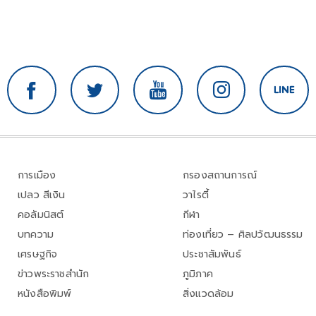
การเมือง
กรองสถานการณ์
เปลว สีเงิน
วาไรตี้
คอลัมนิสต์
กีฬา
บทความ
ท่องเที่ยว – ศิลปวัฒนธรรม
เศรษฐกิจ
ประชาสัมพันธ์
ข่าวพระราชสำนัก
ภูมิภาค
หนังสือพิมพ์
สิ่งแวดล้อม