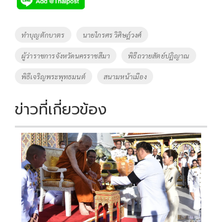
e
tt
p
e
ar
b
er
y
e
o
Li
Tags
ทำบุญตักบาตร
นายไกรศร วิศิษฎ์วงศ์
o
n
ผู้ว่าราชการจังหวัดนครราชสีมา
พิธีถวายสัตย์ปฏิญาณ
k
k
พิธีเจริญพระพุทธมนต์
สนามหน้าเมือง
ข่าวที่เกี่ยวข้อง