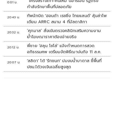
“โครงสร้างเก่า-คนใหม่”บีอาร์เอ็น รัฐตรึง
0:01 น.
กำลังรักษาพื้นที่ปลอดภัย
ทัพนักบิด 'ฮอนด้า เรซซิ่ง ไทยแลนด์' ลุ้นล่าโพ
20:43 น.
เดียม ARRC สนาม 4 ที่มัลดาลิกา
‘ศุภมาส’ สั่งเข้มตรวจคลินิกเสริมความงาม
20:32 น.
ย้ำโฆษณาราคาต้องจ่ายจริง
พี่ชาย 'ฮลุน โซโล่' แจ้งกำหนดการสวด
20:12 น.
อภิธรรมศพ เตรียมจัดพิธีฌาปนกิจ 11 ส.ค.
'ลลิดา' โต้ 'รักชนก' ปมงบน้ำบาดาล ชี้พื้นที่
20:07 น.
ปชน.ได้วงเงินเฉลี่ยสูงสุด