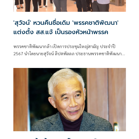
'สุวัจน์' หวนคืนชื่อเดิม 'พรรคชาติพัฒนา'
แต่งตั้ง สส.แจ้ เป็นรองหัวหน้าพรรค
พรรคชาติพัฒนากล้า เปิดการประชุมใหญ่สามัญ ประจำปี
2567 นำโดยนายสุวัจน์ ลิปตพัลลภ ประธานพรรคชาติพัฒนา
กล้า , นายเทวัญ ลิปตพัลลภ หัวหน้าพรรคชาติพัฒนากล้า ที่
ปรึกษาของนายกรัฐมนตรี ,