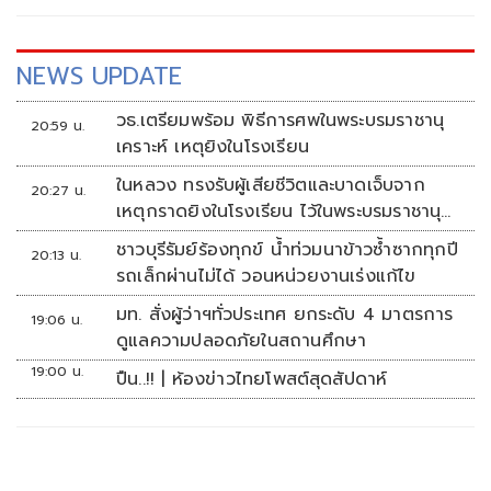
NEWS UPDATE
วธ.เตรียมพร้อม พิธีการศพในพระบรมราชานุ
20:59 น.
เคราะห์ เหตุยิงในโรงเรียน
ในหลวง ทรงรับผู้เสียชีวิตและบาดเจ็บจาก
20:27 น.
เหตุกราดยิงในโรงเรียน ไว้ในพระบรมราชานุ
เคราะห์
ชาวบุรีรัมย์ร้องทุกข์ น้ำท่วมนาข้าวซ้ำซากทุกปี
20:13 น.
รถเล็กผ่านไม่ได้ วอนหน่วยงานเร่งแก้ไข
มท. สั่งผู้ว่าฯทั่วประเทศ ยกระดับ 4 มาตรการ
19:06 น.
ดูแลความปลอดภัยในสถานศึกษา
19:00 น.
ปืน..!! | ห้องข่าวไทยโพสต์สุดสัปดาห์