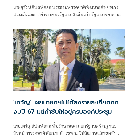
ผลงาน
นายสุวัจน์ ลิปตพัลลภ ประธานพรรคชาติพัฒนากล้า(ชพก.)
ประเมินผลการทำงานของรัฐบาล 3 เดือนว่า รัฐบาลพยายาม
ทำงานในสิ่งที่สัญญากับประชาชนไว้ตอนเลือกตั้ง โดยเฉพาะ
ปัญหาเฉพาะหน้า เช่น เศรษฐกิจระยะสั้น การตรึงราคาค่าไฟ
ค่าน้ำมัน หนี้นอกและในระบบเพื่อช่วยลดภาระค่าครองชีพของ
ประชาชนให้ดี
'เทวัญ' เผยนายกฯไม่ได้ลงรายละเอียดถก
งบปี 67 แต่กำชับให้อยู่ครบองค์ประชุม
นายเทวัญ ลิปตพัลลภ ที่ปรึกษาของนายกรัฐมนตรี ในฐานะ
หัวหน้าพรรคชาติพัฒนากล้า (ชพก.) ให้สัมภาษณ์ภายหลัง