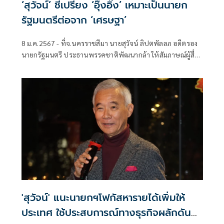
‘สุวัจน์’ ชี้เปรี้ยง ‘อุ๊งอิ๊ง’ เหมาะเป็นนายก
รัฐมนตรีต่อจาก ‘เศรษฐา’
8 ม.ค.2567 - ที่จ.นครราชสีมา นายสุวัจน์ ลิปตพัลลภ อดีตรอง
นายกรัฐมนตรี ประธานพรรคชาติพัฒนากล้า ให้สัมภาษณ์ผู้สื่อ
ข่าวถึงการมองการเมืองปีมังกรทอง 2567 ว่า เมื่อสองวันที่ผ่าน
มาการเมืองถือว่าเป็นบรรยากาศที่ดีที่สภาให้ความเห็นชอบงบ
ประมาณสำหรับปี 2567 จำนวน 3.48
'สุวัจน์' แนะนายกฯโฟกัสหารายได้เพิ่มให้
ประเทศ ใช้ประสบการณ์ทางธุรกิจผลักดัน