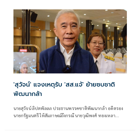
หารือกับนายกรัฐมนตรีว่า นายกฯได้ฝากให้แต่ละพรรคกำชับ
สมาชิกให้เข้าร่วมการประชุมสภาเพื่อพิจารณาร่างพ.ร.บ.งบ
ประมาณรายจ่ายประจำปี 67 ที่จะมีขึ้นในวันที่ 3-5 ม.ค.67
อย่างพร้อมเพรียง
'สุวัจน์' แจงเหตุรับ 'สส.แจ้' ย้ายซบชาติ
พัฒนากล้า
นายสุวัจน์ ลิปตพัลลภ ประธานพรรคชาติพัฒนากล้า อดีตรอง
นายกรัฐมนตรี ให้สัมภาษณ์ถึงกรณี นายวุฒิพงศ์ ทองเหลา
สส.ปราจีนบุรีสมัครเข้าพรรคชาติพัฒนากล้า ว่า ทางพรรคฯ
โดยนายทะเบียนพรรคฯก็ได้ตรวจสอบคุณสมบัติต่างๆและได้
รับเข้าเป็นสมาชิกพรรค