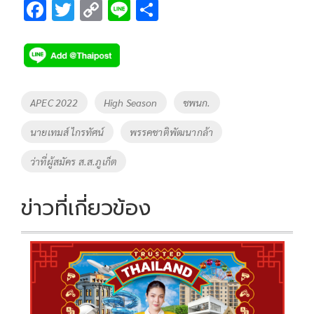
F
T
C
Li
S
ac
wi
o
n
h
e
tt
p
e
ar
b
er
y
e
o
Li
Tags
APEC 2022
High Season
ชพนก.
o
n
นายเทมส์ ไกรทัศน์
พรรคชาติพัฒนากล้า
k
k
ว่าที่ผู้สมัคร ส.ส.ภูเก็ต
ข่าวที่เกี่ยวข้อง