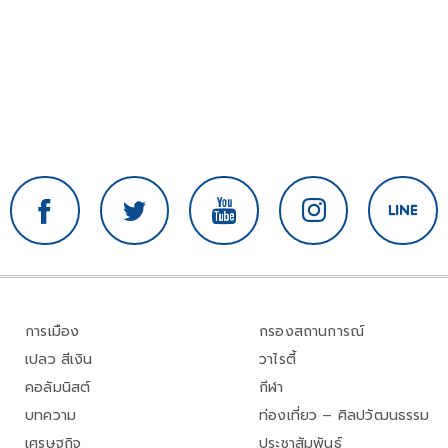
การเมือง
กรองสถานการณ์
เปลว สีเงิน
วาไรตี้
คอลัมนิสต์
กีฬา
บทความ
ท่องเที่ยว – ศิลปวัฒนธรรม
เศรษฐกิจ
ประชาสัมพันธ์