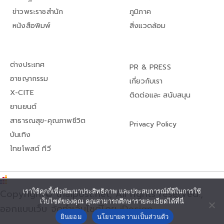
ข่าวพระราชสำนัก
ภูมิภาค
หนังสือพิมพ์
สิ่งแวดล้อม
ต่างประเทศ
PR & PRESS
อาชญากรรม
เกี่ยวกับเรา
X-CITE
ติดต่อและ สนับสนุน
ยานยนต์
สาธารณสุข-คุณภาพชีวิต
Privacy Policy
บันเทิง
ไทยโพสต์ ทีวี
เราใช้คุกกี้เพื่อพัฒนาประสิทธิภาพ และประสบการณ์ที่ดีในการใช้
Copyright© thaipost.net, All rights reserved.,
เว็บไซต์ของคุณ คุณสามารถศึกษารายละเอียดได้ที่นี่
ออกแบบเว็บ จัดทำเว็บไซต์โดย iDesign
ยินยอม
นโยบายความเป็นส่วนตัว