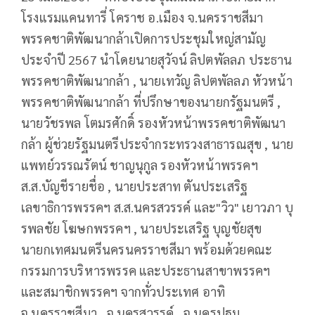
โรงแรมแคนทารี่ โคราช อ.เมือง จ.นครราชสีมา
พรรคชาติพัฒนากล้าเปิดการประชุมใหญ่สามัญ
ประจำปี 2567 นำโดยนายสุวัจน์ ลิปตพัลลภ ประธาน
พรรคชาติพัฒนากล้า , นายเทวัญ ลิปตพัลลภ หัวหน้า
พรรคชาติพัฒนากล้า ที่ปรึกษาของนายกรัฐมนตรี ,
นายวัชรพล โตมรศักดิ์ รองหัวหน้าพรรคชาติพัฒนา
กล้า ผู้ช่วยรัฐมนตรีประจํากระทรวงสาธารณสุข , นาย
แพทย์วรรณรัตน์ ชาญนุกูล รองหัวหน้าพรรคฯ
ส.ส.บัญชีรายชื่อ , นายประสาท ตันประเสริฐ
เลขาธิการพรรคฯ ส.ส.นครสวรรค์ และ"วิว" เยาวภา บุ
รพลชัย โฆษกพรรคฯ , นายประเสริฐ บุญชัยสุข
นายกเทศมนตรีนครนครราชสีมา พร้อมด้วยคณะ
กรรมการบริหารพรรค และประธานสาขาพรรคฯ
และสมาชิกพรรคฯ จากทั่วประเทศ อาทิ
จ.นครราชสีมา , จ.นครสวรรค์ , จ.นครปฐม ,