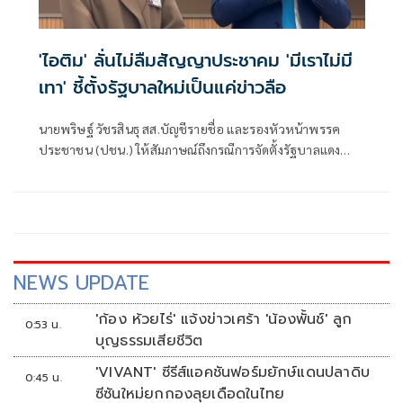
'ไอติม' ลั่นไม่ลืมสัญญาประชาคม 'มีเราไม่มี
เทา' ชี้ตั้งรัฐบาลใหม่เป็นแค่ข่าวลือ
นายพริษฐ์ วัชรสินธุ สส.บัญชีรายชื่อ และรองหัวหน้าพรรค
ประชาชน (ปชน.) ให้สัมภาษณ์ถึงกรณีการจัดตั้งรัฐบาลแดง
เขียว ส้ม ซึ่งร.อ.ธรรมนัส พรหมเผ่า สส.บัญชีรายชื่อ และหัวหน้า
พรรคกล้าธรรม ก็ระบุว่าลืมไปหมดแล้วที่เคยพูดว่า “มีเราไม่มี
เทา” จะเป็นการเปิดโอกาสให้ส้มเข้าร่วมรัฐบาลหรือไม่ ว่า ตอน
นี้ตั้งอยู่บนสมมติฐานหลายอย่างมาก ซึ่งก็ยังไม่ได้มีการยืนยันใน
แต่ละภาคส่วน
NEWS UPDATE
'ก้อง ห้วยไร่' แจ้งข่าวเศร้า 'น้องพั้นช์' ลูก
0:53 น.
บุญธรรมเสียชีวิต
'VIVANT' ซีรีส์แอคชันฟอร์มยักษ์แดนปลาดิบ
0:45 น.
ซีซันใหม่ยกกองลุยเดือดในไทย