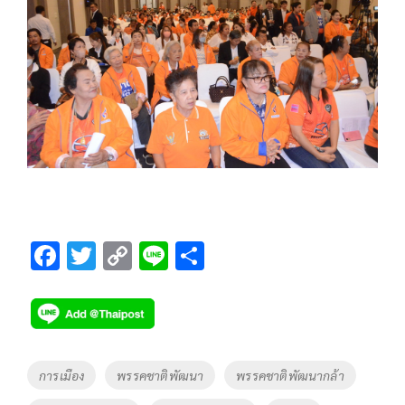
F
T
C
Li
S
ac
wi
o
n
h
e
tt
p
e
ar
b
er
y
e
o
Li
Tags
การเมือง
พรรคชาติพัฒนา
พรรคชาติพัฒนากล้า
o
n