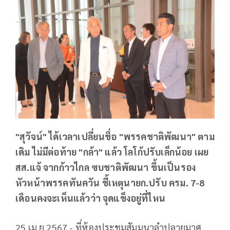
"สุวัจน์" ได้เวลาเปลี่ยนชื่อ "พรรคชาติพัฒนา" ตาม
เดิม ไม่มีต่อท้าย "กล้า" แล้ว โลโก้ปรับเล็กน้อย เผย
สส.แจ้ จากก้าวไกล ซบชาติพัฒนา ขึ้นเป็นรอง
หัวหน้าพรรคทันควัน ชี้เหตุนายก.ปรับ ครม. 7-8
เดือนคงจะเห็นแล้วว่า จุดแข็งอยู่ที่ไหน
25 เม.ย.2567 - ที่ห้องประชุมสัมมนาลำปลายมาศ