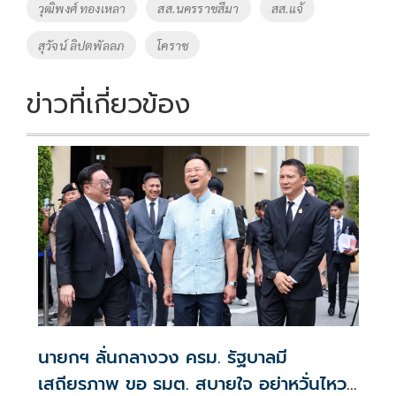
วุฒิพงศ์ ทองเหลา
สส.นครราชสีมา
สส.แจ้
k
k
สุวัจน์ ลิปตพัลลภ
โคราช
ข่าวที่เกี่ยวข้อง
นายกฯ ลั่นกลางวง ครม. รัฐบาลมี
เสถียรภาพ ขอ รมต. สบายใจ อย่าหวั่นไหว