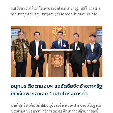
คำถามยุยง
น.ส.รัชดา ธนาดิเรก โฆษกประจำสำนักนายกรัฐมนตรี แถลงผล
การประชุมคณะรัฐมนตรี(ครม.)ว่า จากการนำเสนอข่าว เรื่อง
เสถียรภาพของรัฐบาล ซึ่งสื่อมวลชนรับทราบคำตอบจากพรรค
ร่วมรัฐบาลและนายกฯไปแล้วว่า รัฐบาลนี้มีเสถียรภาพและ
ทำงานร่วมกันอย่างเต็มที่
อนุกมธ.ติดตามงบฯ แฉจัดซื้อจัดจ้างภาครัฐ
ใช้วิธีเฉพาะเจาะจง 1 แสนโครงการทั่ว
ประเทศ เอื้อทุจริตงบกว่า 5 หมื่นล้านบาท
นายวิสุทธิ์ ตันตินันท์ สส.บัญชีรายชื่อ พรรคประชาชน ในฐานะ
ประธานคณะอนุกรรมาธิการ (กมธ.) ศึกษาการปฏิรูปการจัดซื้อ