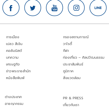
การเมือง
กรองสถานการณ์
เปลว สีเงิน
วาไรตี้
คอลัมนิสต์
กีฬา
บทความ
ท่องเที่ยว – ศิลปวัฒนธรรม
เศรษฐกิจ
ประชาสัมพันธ์
ข่าวพระราชสำนัก
ภูมิภาค
หนังสือพิมพ์
สิ่งแวดล้อม
ต่างประเทศ
PR & PRESS
อาชญากรรม
เกี่ยวกับเรา