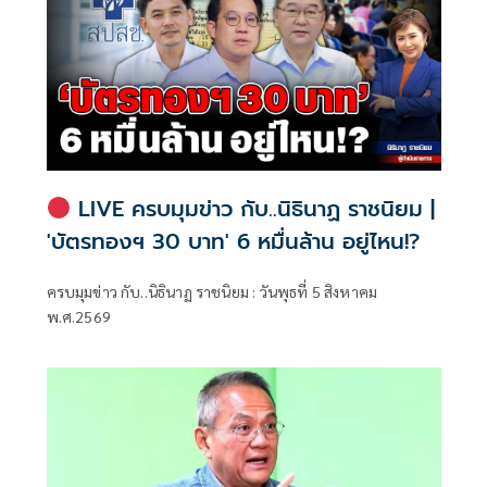
LIVE ครบมุมข่าว กับ..นิธินาฏ ราชนิยม |
'บัตรทองฯ 30 บาท' 6 หมื่นล้าน อยู่ไหน!?
ครบมุมข่าว กับ..นิธินาฏ ราชนิยม : วันพุธที่ 5 สิงหาคม
พ.ศ.2569