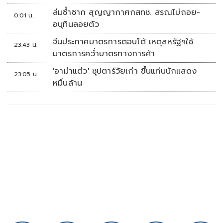
ล่มซ้ำซาก สุญญากาศกสทช. สรณไม่ถอย-
0:01 น.
อนุทินลอยตัว
จีนประกาศมาตรการตอบโต้ เหตุสหรัฐฯใช้
23:43 น.
มาตรการคว่ำบาตรทางการค้า
'อาม่าแต๋ว' ซุปตาร์วัยเก๋า ขึ้นแท่นนักแสดง
23:05 น.
หมื่นล้าน