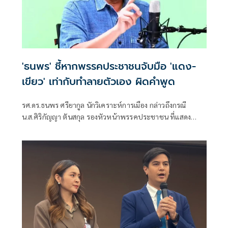
'ธนพร' ชี้หากพรรคประชาชนจับมือ 'แดง-
เขียว' เท่ากับทำลายตัวเอง ผิดคำพูด
รศ.ดร.ธนพร ศรียากูล นักวิเคราะห์การเมือง กล่าวถึงกรณี
น.ส.ศิริกัญญา ตันสกุล รองหัวหน้าพรรคประชาชน ที่แสดง
ความเห็นว่าหากเกิดการจัดตั้งรัฐบาลระหว่างพรรคเพื่อไทยกับ
พรรคภูมิใจไทย ก็จำเป็นต้องพูดคุยกับพรรคประชาชนด้วยว่า