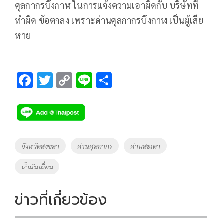
ศุลกากรบึงกาฬ ในการแจ้งความเอาผิดกับ บริษัทที่
ทำผิด ข้อตกลง เพราะด่านศุลกากรบึงกาฬ เป็นผู้เสีย
หาย
F
T
C
Li
S
ac
wi
o
n
h
e
tt
p
e
ar
b
er
y
e
o
Li
Tags
จังหวัดสงขลา
ด่านศุลกากร
ด่านสะเดา
o
n
น้ำมันเถื่อน
k
k
ข่าวที่เกี่ยวข้อง