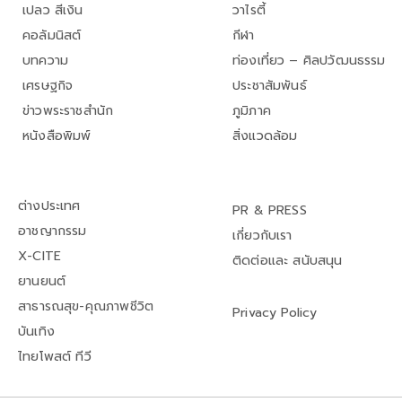
เปลว สีเงิน
วาไรตี้
คอลัมนิสต์
กีฬา
บทความ
ท่องเที่ยว – ศิลปวัฒนธรรม
เศรษฐกิจ
ประชาสัมพันธ์
ข่าวพระราชสำนัก
ภูมิภาค
หนังสือพิมพ์
สิ่งแวดล้อม
ต่างประเทศ
PR & PRESS
อาชญากรรม
เกี่ยวกับเรา
X-CITE
ติดต่อและ สนับสนุน
ยานยนต์
สาธารณสุข-คุณภาพชีวิต
Privacy Policy
บันเทิง
ไทยโพสต์ ทีวี