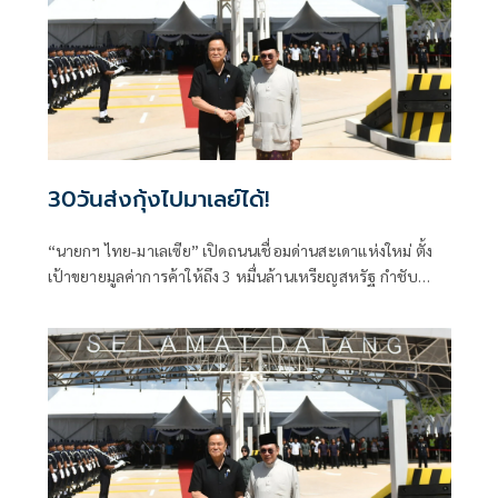
30วันส่งกุ้งไปมาเลย์ได้!
“นายกฯ ไทย-มาเลเซีย” เปิดถนนเชื่อมด่านสะเดาแห่งใหม่ ตั้ง
เป้าขยายมูลค่าการค้าให้ถึง 3 หมื่นล้านเหรียญสหรัฐ กำชับ
จว.ใต้ อย่าต่างคนต่างทำงาน “อนุทิน” แย้มอีก 30 วันส่งกุ้งไป
มาเลย์ได้ ไม่สงสัย “ทักษิณ” เดินสายพบผู้นำอาเซียน บอกเป็น
สิทธิ์