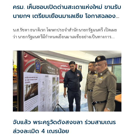
ครม. เห็นชอบเปิดด่านสะเดาแห่งใหม่ ขานรับ
นายกฯ เตรียมเยือนมาเลเซีย โอกาสฉลอง
สัมพันธ์การทูตครบ 70 ปี
น.ส.รัชดา ธนาดิเรก โฆษกประจำสำนักนายกรัฐมนตรี เปิดเผย
ว่า นายกรัฐมนตรีมีกำหนดเยือนมาเลเซียอย่างเป็นทางการ
ระหว่างวันที่ 9 - 10 ก.ค. 2569 ตามคำเชิญของดาโต๊ะ เซอรี อัน
วาร์ อิบราฮิม นายกรัฐมนตรีมาเลเซีย โดยการเยือนของนายก
รัฐมนตรีในครั้งนี้
จับแล้ว พระครูวัดดังสงขลา ร่วมสามเณร
ล่วงละเมิด 4 เณรน้อย