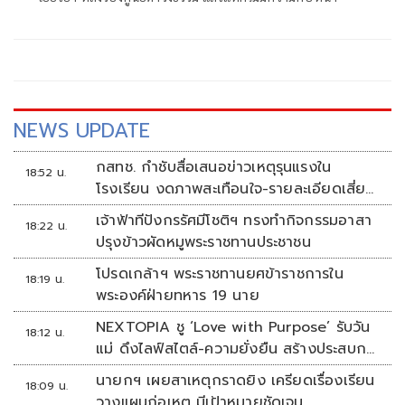
NEWS UPDATE
กสทช. กำชับสื่อเสนอข่าวเหตุรุนแรงใน
18:52 น.
โรงเรียน งดภาพสะเทือนใจ-รายละเอียดเสี่ยง
เลียนแบบ
เจ้าฟ้าทีปังกรรัศมีโชติฯ ทรงทำกิจกรรมอาสา
18:22 น.
ปรุงข้าวผัดหมูพระราชทานประชาชน
โปรดเกล้าฯ พระราชทานยศข้าราชการใน
18:19 น.
พระองค์ฝ่ายทหาร 19 นาย
NEXTOPIA ชู ‘Love with Purpose’ รับวัน
18:12 น.
แม่ ดึงไลฟ์สไตล์-ความยั่งยืน สร้างประสบกา
รณ์ช้อปปิงมีความหมาย
นายกฯ เผยสาเหตุกราดยิง เครียดเรื่องเรียน
18:09 น.
วางแผนก่อเหตุ มีเป้าหมายชัดเจน