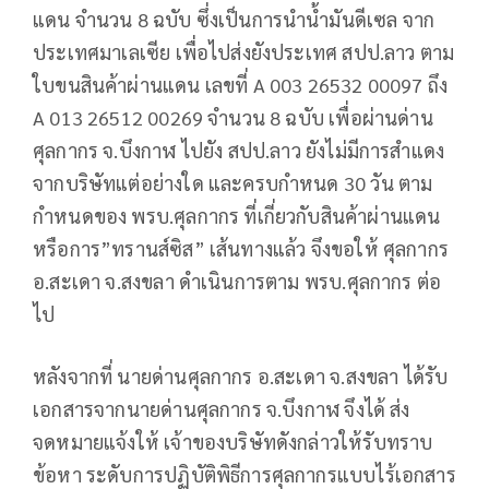
แดน จำนวน 8 ฉบับ ซึ่งเป็นการนำน้ำมันดีเซล จาก
ประเทศมาเลเซีย เพื่อไปส่งยังประเทศ สปป.ลาว ตาม
ใบขนสินค้าผ่านแดน เลขที่ A 003 26532 00097 ถึง
A 013 26512 00269 จำนวน 8 ฉบับ เพื่อผ่านด่าน
ศุลกากร จ.บึงกาฬ ไปยัง สปป.ลาว ยังไม่มีการสำแดง
จากบริษัทแต่อย่างใด และครบกำหนด 30 วัน ตาม
กำหนดของ พรบ.ศุลกากร ที่เกี่ยวกับสินค้าผ่านแดน
หรือการ”ทรานส์ซิส” เส้นทางแล้ว จึงขอให้ ศุลกากร
อ.สะเดา จ.สงขลา ดำเนินการตาม พรบ.ศุลกากร ต่อ
ไป
หลังจากที่ นายด่านศุลกากร อ.สะเดา จ.สงขลา ได้รับ
เอกสารจากนายด่านศุลกากร จ.บึงกาฬ จึงได้ ส่ง
จดหมายแจ้งให้ เจ้าของบริษัทดังกล่าวให้รับทราบ
ข้อหา ระดับการปฏิบัติพิธีการศุลกากรแบบไร้เอกสาร