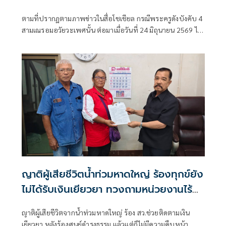
ตามที่ปรากฏตามภาพข่าวในสื่อโชเชียล กรณีพระครูดังบังคับ 4
สามเณรอมอวัยวะเพศนั้น ต่อมาเมื่อวันที่ 24 มิถุนายน 2569 ได้
มีสามเพร อายุระหว่าง 12-14 ปี จำนวน 4 รูป ได้เข้าเเจ้งความ
ญาติผู้เสียชีวิตน้ำท่วมหาดใหญ่ ร้องทุกข์ยัง
ไม่ได้รับเงินเยียวยา ทวงถามหน่วยงานไร้คำ
ตอบ
ญาติผู้เสียชีวิตจากน้ำท่วมหาดใหญ่ ร้อง สว.ช่วยติดตามเงิน
เยียวยา หลังร้องศูนย์ดำรงธรรม แล้วแต่ก็ไม่มีความคืบหน้า