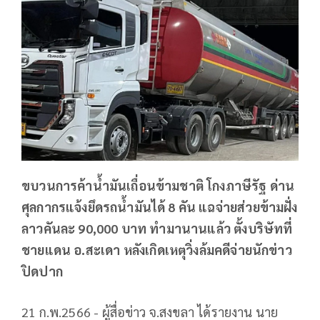
ขบวนการค้าน้ำมันเถื่อนข้ามชาติ โกงภาษีรัฐ ด่าน
ศุลกากรแจ้งยึดรถน้ำมันได้ 8 คัน แฉจ่ายส่วยข้ามฝั่ง
ลาวคันละ 90,000 บาท ทำมานานแล้ว ตั้งบริษัทที่
ชายแดน อ.สะเดา หลังเกิดเหตุวิ่งล้มคดีจ่ายนักข่าว
ปิดปาก
21 ก.พ.2566 - ผู้สื่อข่าว จ.สงขลา ได้รายงาน นาย