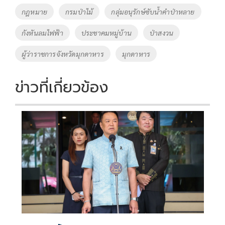
o
Li
Tags
กฎหมาย
กรมป่าไม้
กลุ่มอนุรักษ์ซับน้ำคำป่าหลาย
o
n
กังหันลมไฟฟ้า
ประชาคมหมู่บ้าน
ป่าสงวน
k
k
ผู้ว่าราชการจังหวัดมุกดาหาร
มุกดาหาร
ข่าวที่เกี่ยวข้อง