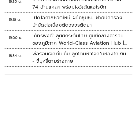
19:35 น.
74 ล้านแคลฯ พร้อมโชว์เต้นแอโรบิก
เปิดโอกาสชีวิตใหม่ ผนึกชุมชน-ฝ่ายปกครอง
19:16 น.
บำบัดต่อเนื่องตัดวงจรติดยา
‘ภัทรพงศ์’ ลุยยกระดับไทย ศูนย์กลางการบิน
19:00 น.
ของภูมิภาค World-Class Aviation Hub |
ห้องข่าวไทยโพสต์สุดสัปดาห์
พ่อร้อนใจคดีไม่คืบ ลูกโดนหัวโจกในห้องไถเงิน
18:34 น.
- จี้บุหรี่ตามร่างกาย