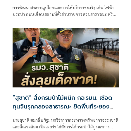
การพัฒนาสาธารณูปโภคและการให้บริการของรัฐ เช่น ไฟฟ้า
ประปา ถนน เขื่อน สถานที่ตั้งส่วนราชการ สวนสาธารณะ หรือ
โรงพยาบาล
“สุชาติ” สั่งกรมป่าไม้ผนึก กอ.รมน. เชือด
ทุนจีนรุกคลองสาธารณะ ยึดพื้นที่ระยอง
กว่า 4 ไร่ ฟันคดีถึงที่สุด
นายสุชาติ ชมกลิ่น รัฐมนตรีว่าการกระทรวงทรัพยากรธรรมชาติ
และสิ่งแวดล้อม เปิดเผยว่า ได้สั่งการให้กรมป่าไม้บูรณาการ