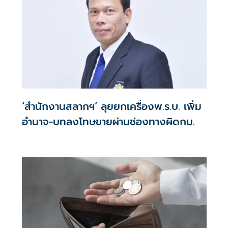
‘สำนักงานสลากฯ’ ลุยยกเครื่องพ.ร.บ. เพิ่ม
อำนาจ-บทลงโทษขายผ่านช่องทางผิดกม.