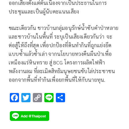
ออกเสียงตั้งแต่ต้นเนื่องจากเป็นประธานในการ
ประชุมและเป็นผู้นับคะแนนเสียง
ขณะเดียวกัน ชาวบ้านกลุ่มอนุรักษ์น้ำซับคำป่าหลาย
และชาวบ้านในพื้นที่ ระบุเป็นเสียงเดียวกันว่า จะ
ต่อสู้ให้ถึงที่สุด เพื่อปกป้องที่ดินทำกินที่ถูกแย่งยึด
แบบซ้ำแล้วซ้ำเล่า จากนโยบายทวงคืนผืนป่าเพื่อ
เหมืองแร่หินทราย สู่ BCG โครงการผลิตไฟฟ้า
พลังงานลม ที่ละเมิดสิทธิมนุษยชนขับไล่ประชาชน
ออกจากพื้นที่ทำกินเพื่อยกพื้นที่ให้กับนายทุน.
F
T
C
Li
S
ac
wi
o
n
h
e
tt
p
e
ar
b
er
y
e