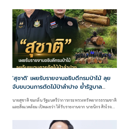
ความร่วมมือกับกองอำนวยการรักษาความมั่นคงภายในราช
อาณาจักร (กอ.รมน.) และหน่วยงานที่เกี่ยวข้อง
'สุชาติ' เผยรับรายงานอธิบดีกรมป่าไม้ ลุย
จับขบวนการตัดไม้ป่าลำปาง ย้ำรัฐบาล
'อนุทิน' เดินหน้าปราบบุกรุกป่า-ทำลาย
นายสุชาติ ชมกลิ่น รัฐมนตรีว่าการกระทรวงทรัพยากรธรรมชาติ
ทรัพยากรอย่างเด็ดขาด
และสิ่งแวดล้อม เปิดเผยว่า ได้รับรายงานจาก นายนิกร ศิรโรจนา
นนท์ อธิบดีกรมป่าไม้ ถึงผลการปฏิบัติการปราบปรามการ
ลักลอบตัดไม้ทำลายป่าในพื้นที่จังหวัดลำปาง