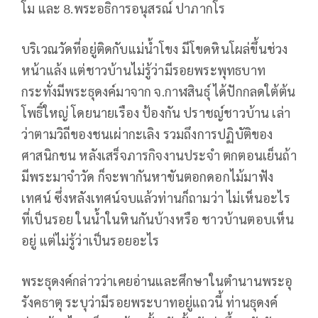
โม และ 8.พระอธิการอนุสรณ์ ปาภากโร
บริเวณวัดที่อยู่ติดกับแม่น้ำโขง มีโขดหินโผล่ขึ้นช่วง
หน้าแล้ง แต่ชาวบ้านไม่รู้ว่ามีรอยพระพุทธบาท
กระทั่งมีพระธุดงค์มาจาก จ.กาฬสินธุ์ ได้ปักกลดใต้ต้น
โพธิ์ใหญ่ โดยนายเรือง ป้องกัน ปราชญ์ชาวบ้าน เล่า
ว่าตามวิถีของชนเผ่ากะเลิง รวมถึงการปฏิบัติของ
ศาสนิกชน หลังเสร็จภารกิจงานประจำ ตกตอนเย็นถ้า
มีพระมาจำวัด ก็จะพากันหาขันตอกดอกไม้มาฟัง
เทศน์ ซึ่งหลังเทศน์จบแล้วท่านก็ถามว่า ไม่เห็นอะไร
ที่เป็นรอย ในน้ำในหินกันบ้างหรือ ชาวบ้านตอบเห็น
อยู่ แต่ไม่รู้ว่าเป็นรอยอะไร
พระธุดงค์กล่าวว่าเคยอ่านและศึกษาในตำนานพระอุ
รังคธาตุ ระบุว่ามีรอยพระบาทอยู่แถวนี้ ท่านธุดงค์