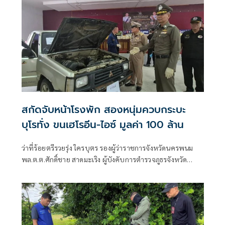
สกัดจับหน้าโรงพัก สองหนุ่มควบกระบะ
บุโรทั่ง ขนเฮโรอีน-ไอซ์ มูลค่า 100 ล้าน
ว่าที่ร้อยตรีรวยรุ่ง ใครบุตร รองผู้ว่าราชการจังหวัดนครพนม
พล.ต.ต.ศักดิ์ชาย สาดมะเริง ผู้บังคับการตำรวจภูธรจังหวัด
นครพนม (ผบก.ภ.จว.นครพนม) พ.ต.ท.ณรายุทธ ไตรยสุทธิ์ รอง
ผู้กำกับสืบสวนตำรวจภูธรจังหวัดนครพนม