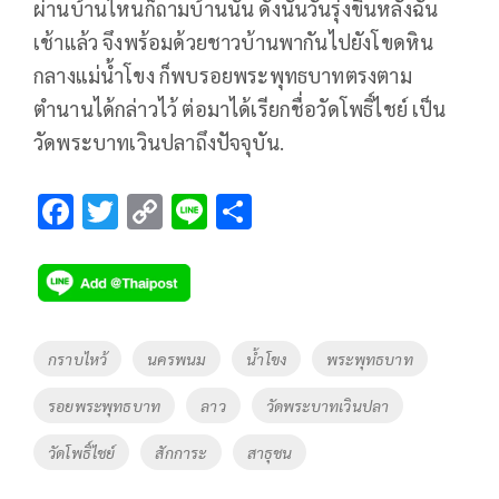
ผ่านบ้านไหนก็ถามบ้านนั้น ดังนั้นวันรุ่งขึ้นหลังฉัน
เช้าแล้ว จึงพร้อมด้วยชาวบ้านพากันไปยังโขดหิน
กลางแม่น้ำโขง ก็พบรอยพระพุทธบาทตรงตาม
ตำนานได้กล่าวไว้ ต่อมาได้เรียกชื่อวัดโพธิ์ไชย์ เป็น
วัดพระบาทเวินปลาถึงปัจจุบัน.
F
T
C
Li
S
ac
wi
o
n
h
e
tt
p
e
ar
b
er
y
e
o
Li
Tags
กราบไหว้
นครพนม
น้ำโขง
พระพุทธบาท
o
n
รอยพระพุทธบาท
ลาว
วัดพระบาทเวินปลา
k
k
วัดโพธิ์ไชย์
สักการะ
สาธุชน