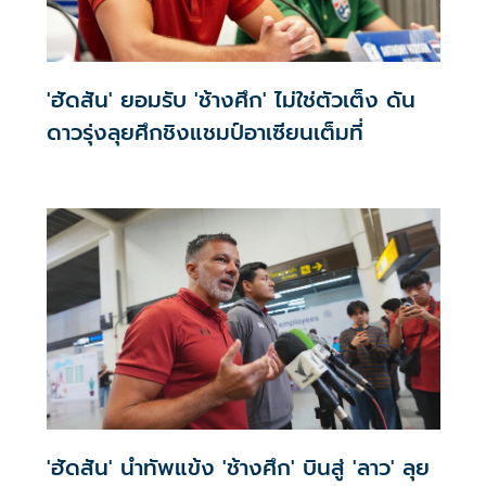
'ฮัดสัน' ยอมรับ 'ช้างศึก' ไม่ใช่ตัวเต็ง ดัน
ดาวรุ่งลุยศึกชิงแชมป์อาเซียนเต็มที่
'ฮัดสัน' นำทัพแข้ง 'ช้างศึก' บินสู่ 'ลาว' ลุย