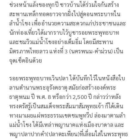
ช่วงหน้าแล้งของทุกปี ชาวบ้านได้ร่วมใจกันสร้าง
สะพานเหล็กทอดยาวจากฝั่งไปสู่ดอนพระบาทใน
ลำน้ำโขง เพื่ออำนวยความสะดวกแก่ประชาชนและ
นักท่องเที่ยวได้มากราบไว้บูชารอยพระพุทธบาท
และชมวิวแม่น้ำโขงอย่างเต็มอิ่ม โดยมีสะพาน
มิตรภาพไทยลาว แห่งที่ 3 (นครพนม-คำม่วน) เป็น
จุดเช็คอินด้วย
รอยพระพุทธบาทเวินปลา ได้บันทึกไว้ในหนังสือใบ
ลานตำนานพระอุรังคธาตุ สมัยก่อสร้างองค์พระ
ธาตุพนม ปี พ.ศ. 8 หรือกว่า 2,500 ปี กล่าวว่าหลัง
ทรงตรัสรู้เป็นสมเด็จพระสัมมาสัมพุทธเจ้า ก็ได้เดิน
ทางมาเผยแผ่พระธรรมเขตชมพูทวีป ล่องมาตามลำ
แม่น้ำโขง ได้มีเหล่าพญานาคแห่งเมืองบาดาล และ
พญาปลาปากคำ(ปลาตะเพียน)ที่เลื่อมใสในพระพุทธ