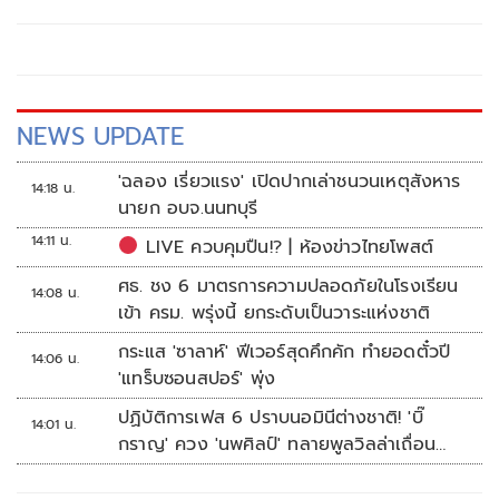
NEWS UPDATE
'ฉลอง เรี่ยวแรง' เปิดปากเล่าชนวนเหตุสังหาร
14:18 น.
นายก อบจ.นนทบุรี
14:11 น.
LIVE ควบคุมปืน!? | ห้องข่าวไทยโพสต์
ศธ. ชง 6 มาตรการความปลอดภัยในโรงเรียน
14:08 น.
เข้า ครม. พรุ่งนี้ ยกระดับเป็นวาระแห่งชาติ
กระแส 'ซาลาห์' ฟีเวอร์สุดคึกคัก ทำยอดตั๋วปี
14:06 น.
'แทร็บซอนสปอร์' พุ่ง
ปฏิบัติการเฟส 6 ปราบนอมินีต่างชาติ! 'บิ๊
14:01 น.
กราญ' ควง 'นพศิลป์' ทลายพูลวิลล่าเถื่อน
หัวหิน