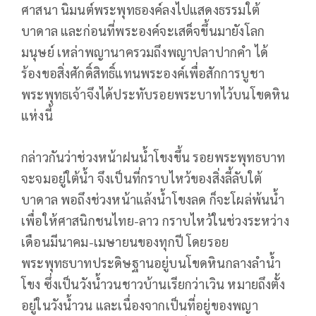
ศาสนา นิมนต์พระพุทธองค์ลงไปแสดงธรรมใต้
บาดาล และก่อนที่พระองค์จะเสด็จขึ้นมายังโลก
มนุษย์ เหล่าพญานาครวมถึงพญาปลาปากคำ ได้
ร้องขอสิ่งศักดิ์สิทธิ์แทนพระองค์เพื่อสักการบูชา
พระพุทธเจ้าจึงได้ประทับรอยพระบาทไว้บนโขดหิน
แห่งนี้
กล่าวกันว่าช่วงหน้าฝนน้ำโขงขึ้น รอยพระพุทธบาท
จะจมอยู่ใต้น้ำ จึงเป็นที่กราบไหว้ของสิ่งลี้ลับใต้
บาดาล พอถึงช่วงหน้าแล้งน้ำโขงลด ก็จะโผล่พ้นน้ำ
เพื่อให้ศาสนิกชนไทย-ลาว กราบไหว้ในช่วงระหว่าง
เดือนมีนาคม-เมษายนของทุกปี โดยรอย
พระพุทธบาทประดิษฐานอยู่บนโขดหินกลางลำน้ำ
โขง ซึ่งเป็นวังน้ำวนชาวบ้านเรียกว่าเวิน หมายถึงตั้ง
อยู่ในวังน้ำวน และเนื่องจากเป็นที่อยู่ของพญา