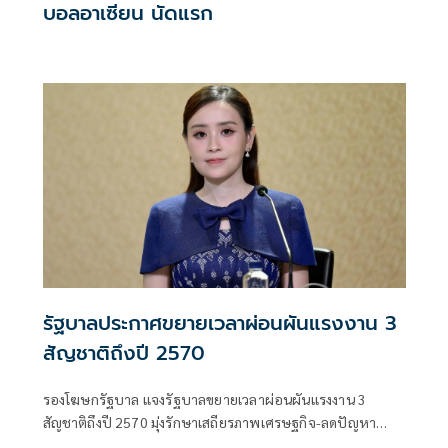
บอลอาเซียน นัดแรก
รัฐบาลประกาศขยายเวลาผ่อนผันแรงงาน 3
สัญชาติถึงปี 2570
รองโฆษกรัฐบาล แจงรัฐบาลขยายเวลาผ่อนผันแรงงาน 3
สัญชาติถึงปี 2570 มุ่งรักษาเสถียรภาพเศรษฐกิจ-ลดปัญหา
แรงงานขาดแคลน