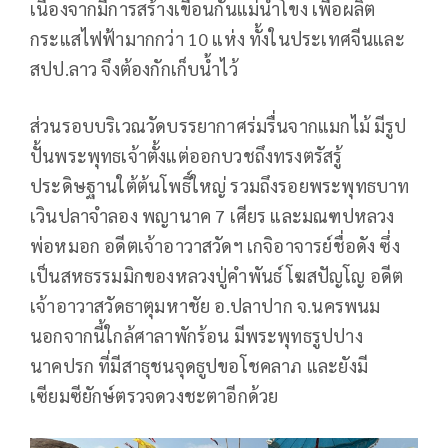
เนื่องจากมีการสร้างเขื่อนกั้นแม่น้ำโขง เพื่อผลิต
กระแสไฟฟ้ามากกว่า 10 แห่ง ทั้งในประเทศจีนและ
สปป.ลาว จึงต้องกักเก็บน้ำไว้
ส่วนรอบบริเวณวัดบรรยากาศร่มรื่นจากแมกไม้ มีรูป
ปั้นพระพุทธเจ้าตั้งแต่ออกบวชถึงทรงตรัสรู้
ประดิษฐานใต้ต้นโพธิ์ใหญ่ รวมถึงรอยพระพุทธบาท
เวินปลาจำลอง พญานาค 7 เศียร และมณฑปหลวง
พ่อหมอก อดีตเจ้าอาวาสวัดฯ เกจิอาจารย์ชื่อดัง ซึ่ง
เป็นสหธรรมมิกของหลวงปู่คำพันธ์ โฆสปัญโญ อดีต
เจ้าอาวาสวัดธาตุมหาชัย อ.ปลาปาก จ.นครพนม
นอกจากนี้ใกล้ศาลาพักร้อน มีพระพุทธรูปปาง
นาคปรก ที่มีสาธุชนจุดธูปขอโชคลาภ และยังมี
เซียมซียักษ์ตรวจดวงชะตาอีกด้วย