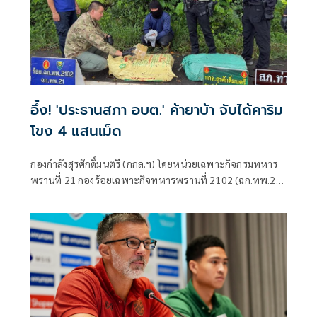
อึ้ง! 'ประธานสภา อบต.' ค้ายาบ้า จับได้คาริม
โขง 4 แสนเม็ด
กองกำลังสุรศักดิ์มนตรี (กกล.ฯ) โดยหน่วยเฉพาะกิจกรมทหาร
พรานที่ 21 กองร้อยเฉพาะกิจทหารพรานที่ 2102 (ฉก.ทพ.21
ร้อย.ฉก.ทพ.2102) ต.ไชยบุรี อ.ท่าอุเทน จ.นครพนม