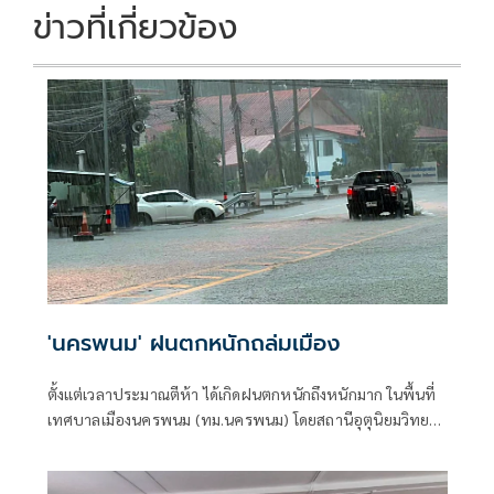
ข่าวที่เกี่ยวข้อง
'นครพนม' ฝนตกหนักถล่มเมือง
ตั้งแต่เวลาประมาณตีห้า ได้เกิดฝนตกหนักถึงหนักมาก ในพื้นที่
เทศบาลเมืองนครพนม (ทม.นครพนม) โดยสถานีอุตุนิยมวิทยา
วัดปริมาณน้ำฝนที่ตกได้ถึง 107.9 มม.(มิลลิเมตร)