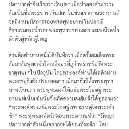
ปลาปากคำจึงเรียกว่าเวินปลา เมื่อนำสองคำมารวม
กันเป็นชื่อพระบาทเวินปลา ในช่วงเทศกาลสงกรานต์
จะมีงานนมัสการรอยพระพุทธบาทเวินปลา มี
กิจกรรมสรงน้ำรอยพระพุทธบาท และประเพณีรดน้ำ
ดำหัวผู้หลักผู้ใหญ่
ส่วนอีกตำนานหนึ่งได้บันทึกว่า เมื่อครั้งสมเด็จพระ
สัมมาสัมพุทธเจ้าได้เสด็จมาที่ภูกำพร้าหรือวัดพระ
ธาตุพนมฯในปัจจุบัน โดยพระองค์ท่านได้เสด็จผ่าน
พระธาตุอิงฮัง ประเทศลาว เมื่อมาถึงที่ตั้งพระพุทธ
บาทเวินปลา พระพุทธองค์ได้แย้มพระโอษฐ์ พระ
อานนท์เห็นเช่นนั้นจึงเกิดความสงสัย จึงได้ทูลถามว่า
“พระองค์ทรงแย้มพระโอษฐ์เพราะเหตุใดพระเจ้า
ข้า“ พระพุทธองค์ตรัสตอบพระอานนท์ว่า “มีพญา
ปลาปากคำตัวหนึ่งอยากจะได้ของที่ระลึก” โดย