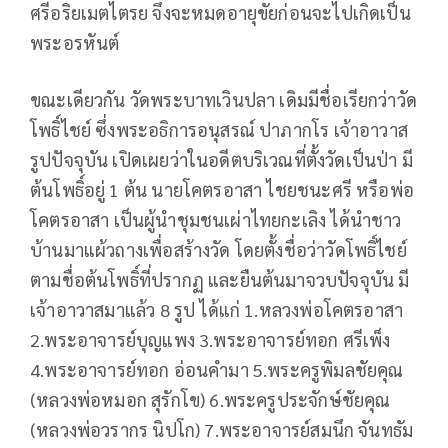
ศรีอริยเมตไตรย จึงจะหมดอายุขัยก่อนจะไปเกิดเป็น
พระอรหันต์
ขณะเดียวกัน วัดพระบาทเวินปลา เดิมมีชื่อเรียกว่าวัด
โพธิ์ไชย์ ซึ่งพระอธิการอนุสรณ์ ปาภากโร เจ้าอาวาส
รูปปัจจุบัน เปิดเผยว่าในอดีตบริเวณที่ตั้งวัดเป็นป่า มี
ต้นโพธิ์อยู่ 1 ต้น นายโคตรอาสา ไชยชนะศรี หรือพ่อ
โคตรอาสา เป็นผู้นำชุมชนเผ่าไทยกะเลิง ได้นำชาว
บ้านมาแผ้วถางเพื่อสร้างวัด โดยตั้งชื่อว่าวัดโพธิ์ไชย์
ตามชื่อต้นโพธิ์ที่ปรากฏ และยืนต้นมาจวบปัจจุบัน มี
เจ้าอาวาสมาแล้ว 8 รูป ได้แก่ 1.หลวงพ่อโคตรอาสา
2.พระอาจารย์บุญแพง 3.พระอาจารย์ทอก ศรีเพ็ง
4.พระอาจารย์ทอก อ่อนคำมา 5.พระครูพิมลชัยคุณ
(หลวงพ่อหมอก สุรักโข) 6.พระครูประจักษ์ชัยคุณ
(หลวงพ่อวรากร นิปโก) 7.พระอาจารย์สมนึก จันทธัม