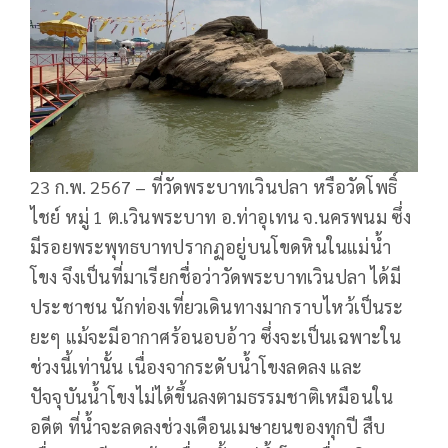
23 ก.พ. 2567 – ที่วัดพระบาทเวินปลา หรือวัดโพธิ์
ไชย์ หมู่ 1 ต.เวินพระบาท อ.ท่าอุเทน จ.นครพนม ซึ่ง
มีรอยพระพุทธบาทปรากฏอยู่บนโขดหินในแม่น้ำ
โขง จึงเป็นที่มาเรียกชื่อว่าวัดพระบาทเวินปลา ได้มี
ประชาชน นักท่องเที่ยวเดินทางมากราบไหว้เป็นระ
ยะๆ แม้จะมีอากาศร้อนอบอ้าว ซึ่งจะเป็นเฉพาะใน
ช่วงนี้เท่านั้น เนื่องจากระดับน้ำโขงลดลง และ
ปัจจุบันน้ำโขงไม่ได้ขึ้นลงตามธรรมชาติเหมือนใน
อดีต ที่น้ำจะลดลงช่วงเดือนเมษายนของทุกปี สืบ