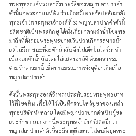
พระพุทธองค์ทรงเล่าถึงประวัติของพญาปลาปากคำ
ตัวนี้แก่พระอานนท์ฟัง ว่า เมื่อครั้งพระกัสปะสัมมาสัม
พุทธเจ้า (พระพุทธเจ้าองค์ที่ 3) พญาปลาปากคำตัวนี้
อดีตชาติเป็นพระภิกษุ ได้นั่งเรือมาตามลำน้ำโขง พอ
มาถึงที่ตั้งรอยพระพุทธบาทเวินปลาเกิดกระหายน้ำ
แต่ไม่มีภาชนะที่จะตักน้ำฉัน จึงไปเด็ดใบไคร้มาทำ
เป็นจอกตักน้ำฉันโดยไม่แสดงอาบัติ ด้วยผลกรรม
ตามที่กล่าวมานี้ เมื่อท่านมรณภาพจึงจุติมาเกิดเป็น
พญาปลาปากคำ
ดังนั้นพระพุทธองค์จึงทรงประทับรอยพระพุทธบาท
ไว้ที่โขดหิน เพื่อให้ไว้เป็นที่กราบไหว้บูชาของเหล่า
พุทธบริษัททั้งหลาย โดยมีพญาปลาปากคำเป็นผู้ขอ
และรักษา นอกจากนี้พระพุทธเจ้ายังตรัสต่ออีกว่า
พญาปลาปากคำตัวนี้จะมีอายุยืนยาว ไปจนถึงยุคพระ