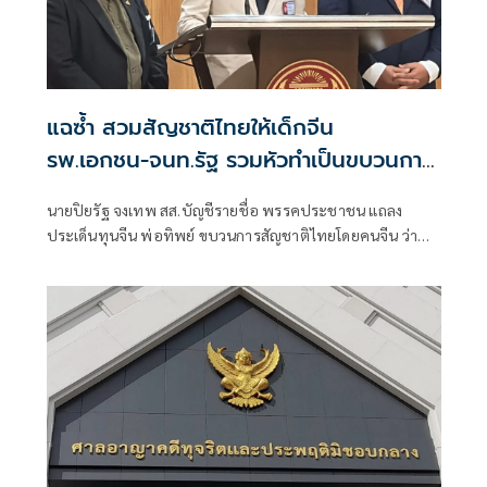
แฉซ้ำ สวมสัญชาติไทยให้เด็กจีน
รพ.เอกชน-จนท.รัฐ รวมหัวทำเป็นขบวนการ
แต่ยังลอยนวล
นายปิยรัฐ จงเทพ สส.บัญชีรายชื่อ พรรคประชาชน แถลง
ประเด็นทุนจีน พ่อทิพย์ ขบวนการสัญชาติไทยโดยคนจีน ว่า
เป็นอีกเรื่องที่ตนเคยพูดและเป็นการเปิดเผยถึงความเน่าเฟะ
ของระบบราชการไทย และระบบสาธารณสุขของไทย รวมถึง
กระบวนการได้มาซึ่งสัญชา