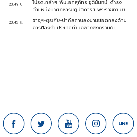
โปรดเกล้าฯ 'พันเอกสุภัทร ชูตินันทน์' ดำรง
23:49 น.
ตำแหน่งนายทหารปฏิบัติการฯ-พระราชทานยศ
'พลตรี'
ซาอุฯ-ตุรเคีย-ปากีสถานลงนามข้อตกลงด้าน
23:45 น.
การป้องกันประเทศท่ามกลางสงครามใน
ภูมิภาค