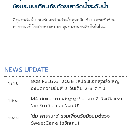
ซ้อมระบบเตือนภัยด้วยเสาวัดน้ำระดับน้ำ
7 ชุมชนริมน้ำกกเตรียมพร้อมรับมืออุทกภัย-จัดประชุมซักซ้อม
ทำความเข้าใจเสาวัดระดับน้ำ-ชุมชนร่วมกันตัดสินใจใน
สถานการณ์วิกฤต-นักวิชาการ มูลนิธิพชภ.เป็นพี่เลี้ยงสนับสนุน
ข้อมูล
NEWS UPDATE
808 Festival 2026 ไลน์อัปแรกสุดยิ่งใหญ่
1:24 น.
ระเบิดความมันส์ 2 วันเต็ม 2-3 ต.ค.นี้
M4 คัมแบคตามสัญญา! ปล่อย 2 ซิงเกิลแรก
1:16 น.
'อะดรีนาลีน' และ 'ชอบU'
'ดั๊ม คาราบาว' รวมเพื่อนวัยมัธยมตั้งวง
1:02 น.
SweetCane (สวีทเคน)