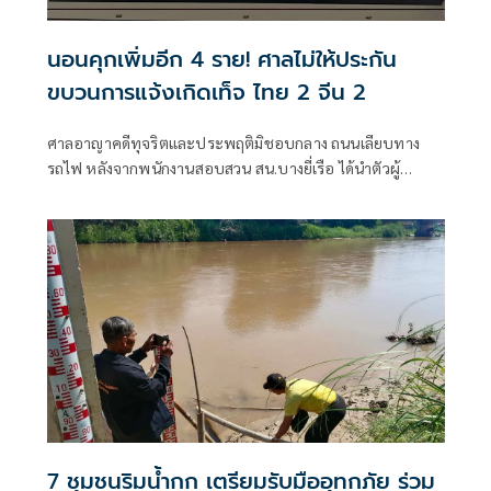
นอนคุกเพิ่มอีก 4 ราย! ศาลไม่ให้ประกัน
ขบวนการแจ้งเกิดเท็จ ไทย 2 จีน 2
ศาลอาญาคดีทุจริตและประพฤติมิชอบกลาง ถนนเลียบทาง
รถไฟ หลังจากพนักงานสอบสวน สน.บางยี่เรือ ได้นำตัวผู้
ต้องหา ขบวนการแจ้งเกิดเท็จ พ่อทิพย์-แม่ทิพย์ จำนวน 4 ราย
ประกอบด้วย นายเฉิน รุนซิน น.ส.เสี่ยวฉุน หม่า นายชัชวาล ศรี
สมุทรนาค และนายบุตร บุญบรรลุ ฝากขังต่อศาลอาญาคดี
ทุจริตและประพฤติมิชอบกลาง
7 ชุมชนริมน้ำกก เตรียมรับมืออุทกภัย ร่วม