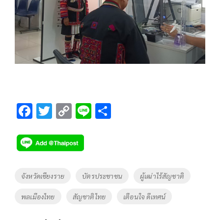
F
T
C
Li
S
ac
wi
o
n
h
e
tt
p
e
ar
b
er
y
e
o
Li
Tags
จังหวัดเชียงราย
บัตรประชาชน
ผู้เฒ่าไร้สัญชาติ
o
n
พลเมืองไทย
สัญชาติไทย
เตือนใจ ดีเทศน์
k
k