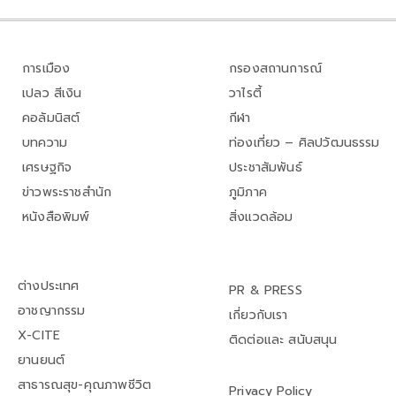
การเมือง
กรองสถานการณ์
เปลว สีเงิน
วาไรตี้
คอลัมนิสต์
กีฬา
บทความ
ท่องเที่ยว – ศิลปวัฒนธรรม
เศรษฐกิจ
ประชาสัมพันธ์
ข่าวพระราชสำนัก
ภูมิภาค
หนังสือพิมพ์
สิ่งแวดล้อม
ต่างประเทศ
PR & PRESS
อาชญากรรม
เกี่ยวกับเรา
X-CITE
ติดต่อและ สนับสนุน
ยานยนต์
สาธารณสุข-คุณภาพชีวิต
Privacy Policy