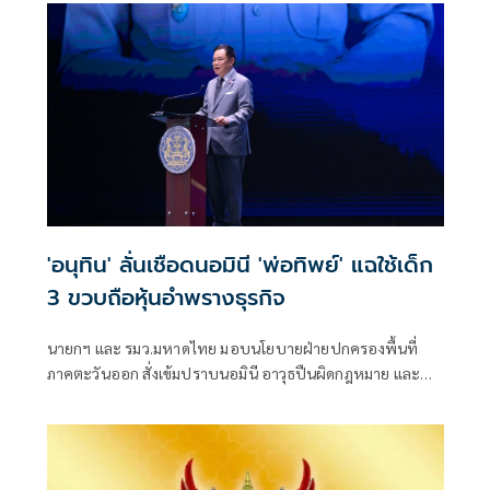
ระทบจากสถานการณ์น้ำป่าไหลหลากในจังหวัดเชียงราย
'อนุทิน' ลั่นเชือดนอมินี 'พ่อทิพย์' แฉใช้เด็ก
3 ขวบถือหุ้นอำพรางธุรกิจ
นายกฯ และ รมว.มหาดไทย มอบนโยบายฝ่ายปกครองพื้นที่
ภาคตะวันออก สั่งเข้มปราบนอมินี อาวุธปืนผิดกฎหมาย และ
ธุรกิจผิดกฎหมาย พร้อมเผยพบขบวนการใช้ "พ่อทิพย์" อ้างเด็ก
แรกเกิดเป็