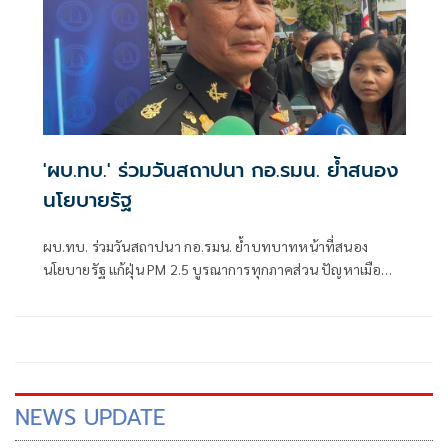
'ผบ.ทบ.' ร่วมวันสถาปนา กอ.รมน. ย้ำสนอง
นโยบายรัฐ
ผบ.ทบ. ร่วมวันสถาปนา กอ.รมน. ย้ำบทบาทหน้าที่สนอง
นโยบายรัฐ แก้ฝุ่น PM 2.5 บูรณาการทุกภาคส่วน ปัญหาเมือ
งกาญจน์เร่งทำตามเป้าหมาย
NEWS UPDATE