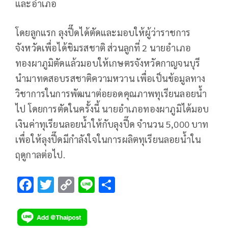
และอำเภอ
โดยลูกแรก ลุงปี๊ดได้ตัดและมอบให้ผู้ว่าราชการ
จังหวัดเพื่อได้ชิมรสชาติ ส่วนลูกที่ 2 นายอำเภอ
ทองผาภูมิตัดแล้วมอบให้เกษตรจังหวัดกาญจนบุรี
นำมาทดสอบรสชาติความหวาน เพื่อเป็นข้อมูลทาง
วิชาการในการพัฒนาต่อยอดคุณภาพทุเรียนลอยน้ำ
ไป โดยการตัดในครั้งนี้ นายอำเภอทองผาภูมิได้มอบ
เงินค่าทุเรียนลอยน้ำให้กับลุงปี๊ด จำนวน 5,000 บาท
เพื่อให้ลุงปี๊ดมีกำลังใจในการผลิตทุเรียนลอยน้ำใน
ฤดูกาลต่อไป.
F
T
C
Li
S
ac
wi
o
n
h
e
tt
p
e
ar