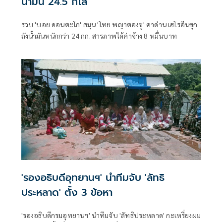
น้ำมัน 24.5 กิโล
รวบ 'บอย ดอนตะโก' สมุน 'โทย พญาตองซู' คาด่าน เฮโรอีนซุก
ถังน้ำมันหนักกว่า 24 กก. สารภาพได้ค่าจ้าง 8 หมื่นบาท
'รองอธิบดีอุทยานฯ' นำทีมจับ 'ลัทธิ
ประหลาด' ตั้ง 3 ข้อหา
'รองอธิบดีกรมอุทยานฯ' นำทีมจับ 'ลัทธิประหลาด' กะเหรี่ยงผม