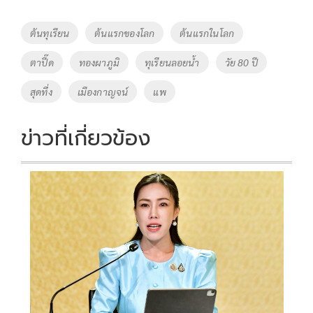
b
er
y
e
o
Li
Tags
ต้นทุเรียน
ต้นแรกของโลก
ต้นแรกในโลก
o
n
ตาปี๊ด
ทองผาภูมิ
ทุเรียนลอยน้ำ
วัย 80 ปี
k
k
สุดทึ่ง
เมืองกาญจน์
แพ
ข่าวที่เกี่ยวข้อง