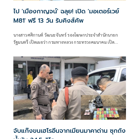
ไป 'เมืองกาญจน์' ฉลุย! เปิด 'มอเตอร์เวย์
M81' ฟรี 13 วัน รับคิงส์คัพ
นางสาวศศิกานต์ วัฒนะจันทร์ รองโฆษกประจำสำนักนายก
รัฐมนตรี เปิดเผยว่า กรมทางหลวง กระทรวงคมนาคม เปิด
ทดลองให้บริการทางหลวงพิเศษระหว่างเมืองหมายเลข 81 สาย
บางใหญ่ – กาญจนบุรี
จับแก๊งขนเฮโรอีนจากเมียนมาคาด่าน ซุกถัง