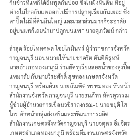
กินข้าวที่แพก็ได้ยินพูดกันบ่อย ซึ่งในฝั่งผืนดิน ที่อยู่
ห่างไม่ไกลกับแพออกไปมีการปลูกทุเรียนกันเยอะ ซึ่ง
ตาปี๊ดไม่มีที่ดินผืนใหญ่ และเวลาส่วนมากก็จะอาศัย
อยู่บนแพก็เลยนำมาปลูกบนแพ” นายศุภวัฒน์ กล่าว
ล่าสุด ร้อยโททศพล ไชยโกมินทร์ ผู้ว่าราชการจังหวัด
กาญจนบุรี มอบหมายให้นายชาคริต ตันติพิรุฬห์
นายอำเภอทองผาภูมิ ร่วมตัดทุเรียนลอยน้ำของลุงปี๊ด
แพมาลัย กับนายวีระศักดิ์ สุขทอง เกษตรจังหวัด
กาญจนบุรี พร้อมด้วย นายบัณฑิต พรหมทอง หัวหน้า
สำนักงานจังหวัด กาญจนบุรี นายธนภัทร ฉัตรสุวรรณ
ผู้ช่วยผู้อำนวยการเขื่อนวชิราลงกรณ-1 นายชยุติ โส
ไกร หัวหน้ากลุ่มส่งเสริมและพัฒนาการผลิต
สำนักงานเกษตรจังหวัดกาญจนบุรี นายจตุพร อิ่มจิตร
เกษตรอำเภอทองผาภูมิ พร้อมทีมงานเกษตรจังหวัด