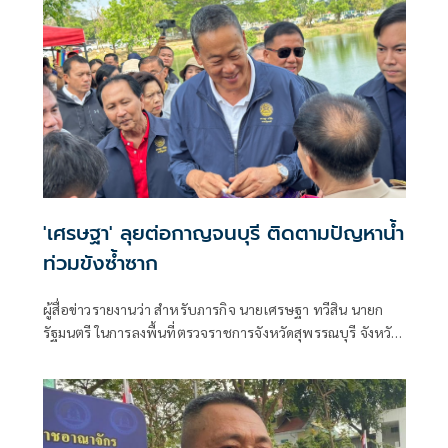
'เศรษฐา' ลุยต่อกาญจนบุรี ติดตามปัญหาน้ำ
ท่วมขังซ้ำซาก
ผู้สื่อข่าวรายงานว่า สำหรับภารกิจ นายเศรษฐา ทวีสิน นายก
รัฐมนตรี ในการลงพื้นที่ตรวจราชการจังหวัดสุพรรณบุรี จังหวัด
กาญจนบุรี จังหวัดราชบุรี