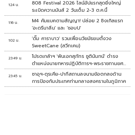
808 Festival 2026 ไลน์อัปแรกสุดยิ่งใหญ่
1:24 น.
ระเบิดความมันส์ 2 วันเต็ม 2-3 ต.ค.นี้
M4 คัมแบคตามสัญญา! ปล่อย 2 ซิงเกิลแรก
1:16 น.
'อะดรีนาลีน' และ 'ชอบU'
'ดั๊ม คาราบาว' รวมเพื่อนวัยมัธยมตั้งวง
1:02 น.
SweetCane (สวีทเคน)
โปรดเกล้าฯ 'พันเอกสุภัทร ชูตินันทน์' ดำรง
23:49 น.
ตำแหน่งนายทหารปฏิบัติการฯ-พระราชทานยศ
'พลตรี'
ซาอุฯ-ตุรเคีย-ปากีสถานลงนามข้อตกลงด้าน
23:45 น.
การป้องกันประเทศท่ามกลางสงครามในภูมิภาค