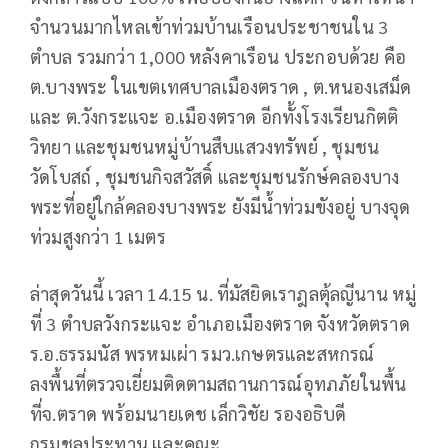
จำนวนมากไหลเข้าท่วมบ้านเรือนประชาชนใน 3
ตำบล รวมกว่า 1,000 หลังคาเรือน ประกอบด้วย คือ
ต.บางพระ ในเขตเทศบาลเมืองตราด , ต.หนองเสม็ด
และ ต.วังกระแจะ อ.เมืองตราด อีกทั้งโรงเรียนกิตติ
วิทยา และชุมชนหมู่บ้านสืบแสวงทรัพย์ , ชุมชน
วัดโบสถ์ , ชุมชนกิจสวัสดิ์ และชุมชนรักษ์คลองบาง
พระที่อยู่ใกล้คลองบางพระ ยังมีน้ำท่วมขังอยู่ บางจุด
ท่วมสูงกว่า 1 เมตร
ล่าสุดวันนี้ เวลา 14.15 น. ที่มัสยิดเราฎลตุ้ลญีนาน หมู่
ที่ 3 ตำบลวังกระแจะ อำเภอเมืองตราด จังหวัดตราด
ร.อ.ธรรมนัส พรหมเผ่า รมว.เกษตรและสหกรณ์
ลงพื้นที่ตรวจเยี่ยมติดตามสถานการณ์อุทภภัยในพื้น
ที่จ.ตราด พร้อมนายเดช เล็กวิชัย รองอธิบดี
กรมชลประทาน และคณะ