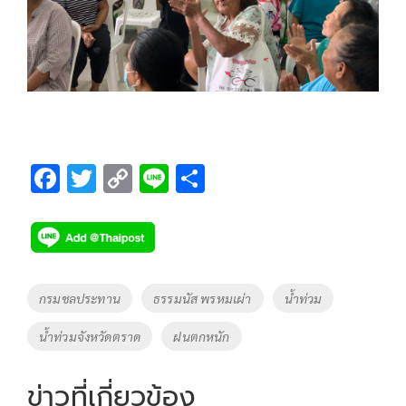
F
T
C
Li
S
ac
wi
o
n
h
e
tt
p
e
ar
b
er
y
e
o
Li
Tags
กรมชลประทาน
ธรรมนัส พรหมเผ่า
น้ำท่วม
o
n
น้ำท่วมจังหวัดตราด
ฝนตกหนัก
k
k
ข่าวที่เกี่ยวข้อง