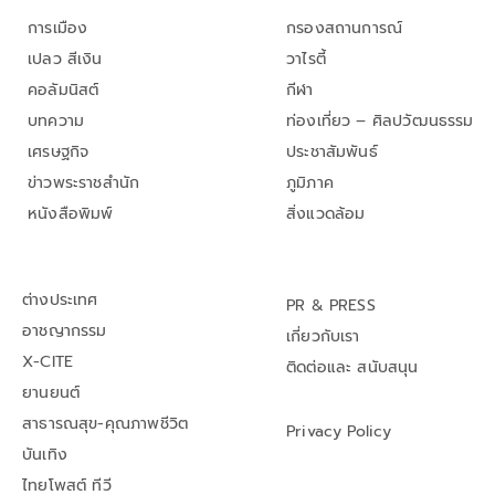
การเมือง
กรองสถานการณ์
เปลว สีเงิน
วาไรตี้
คอลัมนิสต์
กีฬา
บทความ
ท่องเที่ยว – ศิลปวัฒนธรรม
เศรษฐกิจ
ประชาสัมพันธ์
ข่าวพระราชสำนัก
ภูมิภาค
หนังสือพิมพ์
สิ่งแวดล้อม
ต่างประเทศ
PR & PRESS
อาชญากรรม
เกี่ยวกับเรา
X-CITE
ติดต่อและ สนับสนุน
ยานยนต์
สาธารณสุข-คุณภาพชีวิต
Privacy Policy
บันเทิง
ไทยโพสต์ ทีวี