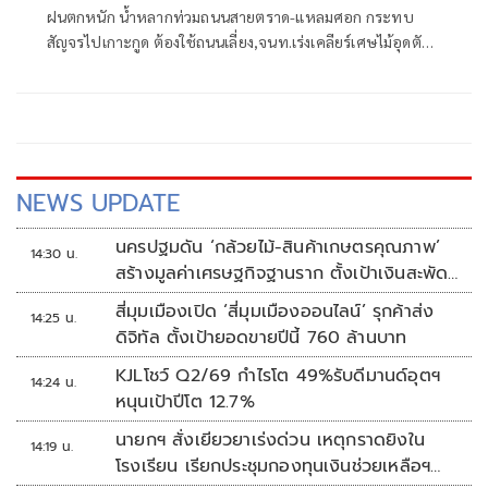
ฝนตกหนัก น้ำหลากท่วมถนนสายตราด-แหลมศอก กระทบ
สัญจรไปเกาะกูด ต้องใช้ถนนเลี่ยง,จนท.เร่งเคลียร์เศษไม้อุดตัน
ท่อ ชาวบ้านห้วงน้ำขาววอน เร่งแก้ไข หลังน้ำท่วมซ้ำซาก
NEWS UPDATE
นครปฐมดัน ‘กล้วยไม้-สินค้าเกษตรคุณภาพ’
14:30 น.
สร้างมูลค่าเศรษฐกิจฐานราก ตั้งเป้าเงินสะพัด
10 ล้านบาท
สี่มุมเมืองเปิด ‘สี่มุมเมืองออนไลน์’ รุกค้าส่ง
14:25 น.
ดิจิทัล ตั้งเป้ายอดขายปีนี้ 760 ล้านบาท
KJLโชว์ Q2/69 กำไรโต 49%รับดีมานด์อุตฯ
14:24 น.
หนุนเป้าปีโต 12.7%
นายกฯ สั่งเยียวยาเร่งด่วน เหตุกราดยิงใน
14:19 น.
โรงเรียน เรียกประชุมกองทุนเงินช่วยเหลือฯ