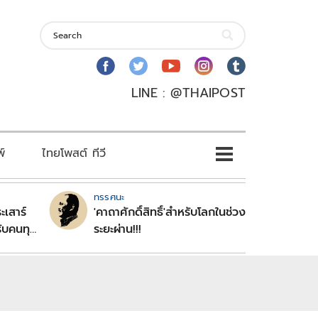
LINE : @THAIPOST
พ์
ไทยโพสต์ ทีวี
ทรรศนะ
ะเสาร์
'คาถาศักดิ์สิทธิ์'สำหรับโลกในช่วง
ับคนทุก
ระยะผ่าน!!!