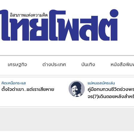
เศรษฐกิจ
ต่างประเทศ
บันเทิง
หนังสือพิม
คิดเหนือกระแส
แม่หมอสมัครเล่น
ตั้งใจด่าเขา...แต่เราเสียหาย
คู่มือทบทวนชีวิตช่วงพร
จร(7)เดินถอยหลังสำหร
ลัคนาราศีตอนที่2