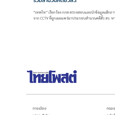
รวมสำนวนคดีฮั้วสว.
“เทพไท” เรียกร้อง กกต.ตรวจสอบและนำข้อมูลแฮ็กภ
จาก CCTV ที่ถูกเผยแพร่มาประกอบสำนวนคดีฮั้ว สว. ห
ยังไม่เคยถูกรวบรวมไว้ พร้อมระบุว่าเป็นพยานหลักฐาน
สำคัญที่สะท้อนการลงคะแนนตามโพย และควรเร่งสรุป
สำนวนส่งศาลฎีกาแผนกคดีเลือกตั้งโดยเร็ว
การเมือง
กรอง