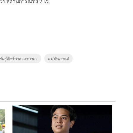
รับสถานการณ์ทั้ง 2 ไว้.
ันธุ์สัตว์ป่าฮาลาบาลา
แม่ทัพภาค4