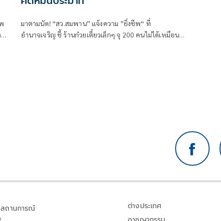
คดีหมิ่นประมาท
าพ
มาตามนัด! “สว.สมพาน” แจ้งความ ”ยิ่งชีพ“ ที่
าก
อำนาจเจริญ ชี้ ร้านก๋วยเตี๋ยวเล็กๆ จุ 200 คนไม่ได้เหมือน
ห้องจูปิเตอร์ ย้ำ! เชื่อหลักกฎหมายของ กกต.มากกว่า
”หลักไอลอร์”
ต่างประเทศ
สถานการณ์
อาชญากรรม