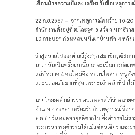
เตือนฝ่ายความมั่นคง เตรียมรับมือเหตุการณ
22 ก.ย.2567 – จากเหตุการณ์คนร้าย 10-20 ค
สำนักงานตั้งอยู่ที่ ต.โละจูด อ.แว้ง จ.นราธ
10 กระบอก ก่อนหลบหนีเผาบ้านพัก 4 หลัง เหตุ
ล่าสุดนายไชยยงค์ มณีรุ่งสกุล สมาชิกวุฒิสภา กล
บาลานับเป็นครั้งแรกนั้น น่าจะเป็นการก่อเห
แม่ทัพภาค 4 คนใหม่คือ พล.ท.ไพศาล หนูสังข์ ส
และปลอดภัยมากที่สุด เพราะเจ้าหน้าที่ป่าไม้ไม
นายไชยยงค์ กล่าวว่า ตนเองคาดไว้ว่าหน่วยค
อำเภอ จ.สงขลา เตรียมรับกับเหตุการณ์ที่อาจ
ต.ค.67 วันหมดอายุคดีตากใบ ซึ่งตำรวจไม่สาม
กระบวนการยุติธรรมได้แม้แต่คนเดียว และ