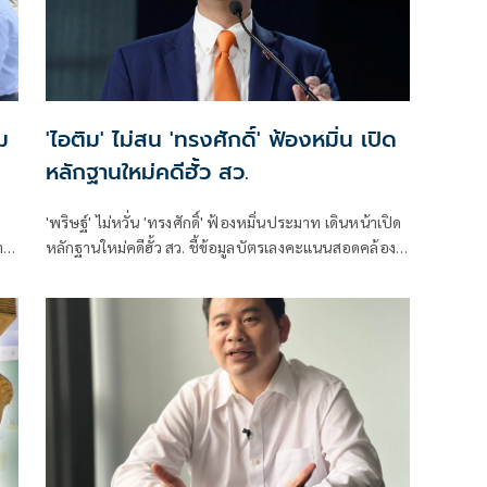
ม
'ไอติม' ไม่สน 'ทรงศักดิ์' ฟ้องหมิ่น เปิด
หลักฐานใหม่คดีฮั้ว สว.
'พริษฐ์' ไม่หวั่น 'ทรงศักดิ์' ฟ้องหมิ่นประมาท เดินหน้าเปิด
าร
หลักฐานใหม่คดีฮั้ว สว. ชี้ข้อมูลบัตรเลงคะแนนสอดคล้อง
โพย จี้ 'กกต.' ส่งศาลตรวจสอบ