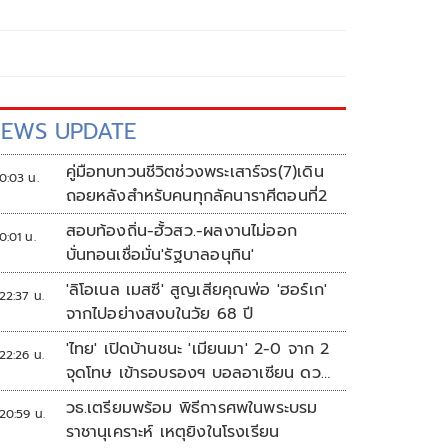
EWS UPDATE
คู่มือทบทวนชีวิตช่วงพระเสาร์จร(7)เดิน
0:03 น.
ถอยหลังสำหรับคนทุกลัคนาราศีตอนที่2
สอบท้องถิ่น-ฮั้วสว.-ผลงานไม่ออก
0:01 น.
บั่นทอนเชื่อมั่น'รัฐบาลอนุทิน'
'ลิโอเนล เมสซี' สูญเสียคุณพ่อ 'ฮอร์เก'
22:37 น.
จากไปอย่างสงบในวัย 68 ปี
'ไทย' เปิดบ้านชนะ 'เมียนมา' 2-0 จาก 2
22:26 น.
จุดโทษ เข้ารอบรองฯ บอลอาเซียน ดวล
'สิงคโปร์'
วธ.เตรียมพร้อม พิธีการศพในพระบรม
20:59 น.
ราชานุเคราะห์ เหตุยิงในโรงเรียน