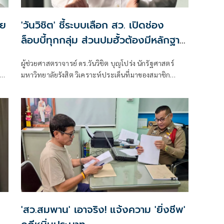
าย
'วันวิชิต' ชี้ระบบเลือก สว. เปิดช่อง
ล็อบบี้ทุกกลุ่ม ส่วนปมฮั้วต้องมีหลักฐาน
เส้นเงิน ล็อกโหวต กำหนดผล ชี้ข้อ
ผู้ช่วยศาสตราจารย์ ดร.วันวิชิต บุญโปร่ง นักรัฐศาสตร์
สันนิษฐาน สร้างกระแส แต่ไร้ Impact
มหาวิทยาลัยรังสิต วิเคราะห์ประเด็นที่มาของสมาชิก
ทางกฎหมาย
วุฒิสภา หรือ สว. ว่า กระบวนการเลือก สว. ตามระบบ
ปัจจุบันเปิดให้ผู้สมัครต้องแนะนำตัว แลกเปลี่ยนข้อมูล
และประสานการสนับสนุนระหว่างกัน โดยเฉพาะการเลือก
ในรอบไขว้ ซึ่งหากผู้สมัครไม่พูดคุยหรือสร้างความรู้จักกับ
ผู้อื่นเลย โอกาสได้รับเลือกย่อมน้อยลง
'สว.สมพาน' เอาจริง! แจ้งความ 'ยิ่งชีพ'