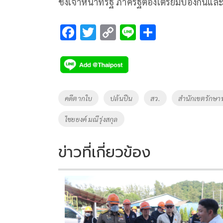
ชังเจ้าหน้าที่รัฐ ภาครัฐต้องเตรียมป้องกันและ
F
T
C
Li
S
ac
wi
o
n
h
e
tt
p
e
ar
b
er
y
e
o
Li
Tags
คดีตากใบ
ปล้นปืน
สว.
สำนักเขตรักษาพ
o
n
ไชยยงค์ มณีรุ่งสกุล
k
k
ข่าวที่เกี่ยวข้อง