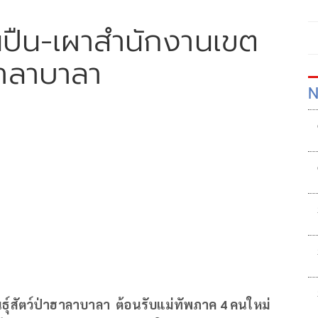
นปืน-เผาสำนักงานเขต
าฮาลาบาลา
N
ุ์สัตว์ป่าฮาลาบาลา ต้อนรับแม่ทัพภาค 4 คนใหม่