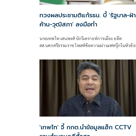
ทวงผลประชามติแก้รธน. บี้ 'รัฐบาล-ฝ่
ค้าน-วุฒิสภา' ลงมือทำ
นายเทพไท เสนพงศ์ นักวิเคราะห์การเมือง อดีต
สส.นครศรีธรรมราช โพสต์ข้อความผ่านเฟซบุ๊กในหัวข้อ
"กระตุกเตือน : ทวงผลประชามติ แก้ไขรัฐธรรมนูญ" โดย
ระบุว่า
'เทพไท' จี้ กกต.นำข้อมูลแฮ็ก CCTV