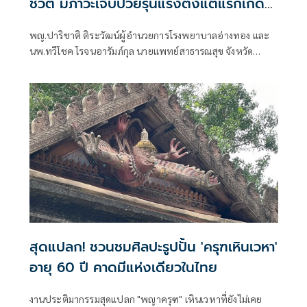
ชีวิต มีภาวะเจ็บป่วยรุนแรงตั้งแต่แรกเกิด
ส่วนแม่เป็นเบาหวาน
พญ.ปาริชาติ ติระวัฒน์ผู้อำนวยการโรงพยาบาลอ่างทอง และ
นพ.ทวีโชค โรจนอารัมภ์กุล นายแพทย์สาธารณสุข จังหวัด
(สสจ.) อ่างทอง แพทย์หญิงศิริสุดา อัญญะโพธิ์ รอง ผอ.โรง
พยาลอ่างทอง แพทย์หญิงเยาวเรศ กิตติธเนศวร ร่วมกันตั้งโต๊ะ
แถลงข่าว โดย พญ.ปาริชาติ กล่าวว่า โรงพยาบาลอ่างทอง ได้
ดำเนินการตรวจสอบข้อเท็จจริงเบื้องต้น
สุดแปลก! ชวนชมศิลปะรูปปั้น 'ครุฑเหินเวหา'
อายุ 60 ปี คาดมีแห่งเดียวในไทย
งานประติมากรรมสุดแปลก "พญาครุฑ" เหินเวหาที่ยังไม่เคย