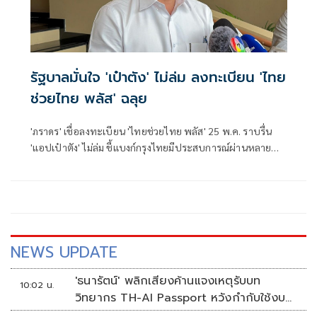
รัฐบาลมั่นใจ 'เป๋าตัง' ไม่ล่ม ลงทะเบียน 'ไทย
ช่วยไทย พลัส' ฉลุย
'ภราดร' เชื่อลงทะเบียน 'ไทยช่วยไทย พลัส' 25 พ.ค. ราบรื่น
'แอปเป๋าตัง' ไม่ล่ม ชี้แบงก์กรุงไทยมีประสบการณ์ผ่านหลาย
งานแล้ว
NEWS UPDATE
'ธนารัตน์' พลิกเสียงค้านแจงเหตุรับบท
10:02 น.
วิทยากร TH-AI Passport หวังกำกับใช้งบ
เหมาะสม ชูจุดเด่นคนไทยได้ใช้ AI ระดับโปร