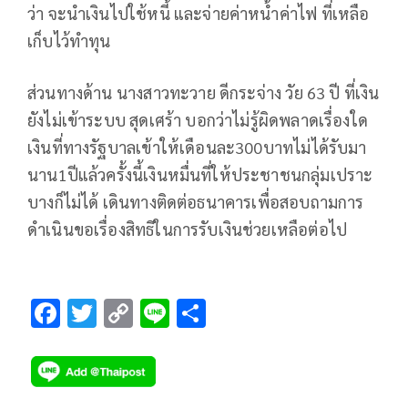
ว่า จะนำเงินไปใช้หนี้ และจ่ายค่าหน้ำค่าไฟ ที่เหลือ
เก็บไว้ทำทุน
ส่วนทางด้าน นางสาวทะวาย ดีกระจ่าง วัย 63 ปี ที่เงิน
ยังไม่เข้าระบบ สุดเศร้า บอกว่าไม่รู้ผิดพลาดเรื่องใด
เงินที่ทางรัฐบาลเข้าให้เดือนละ300บาทไม่ได้รับมา
นาน1ปีแล้วครั้งนี้เงินหมื่นที่ให้ประชาชนกลุ่มเปราะ
บางก็ไม่ได้ เดินทางติดต่อธนาคารเพื่อสอบถามการ
ดำเนินขอเรื่องสิทธิในการรับเงินช่วยเหลือต่อไป
F
T
C
Li
S
ac
wi
o
n
h
e
tt
p
e
ar
b
er
y
e