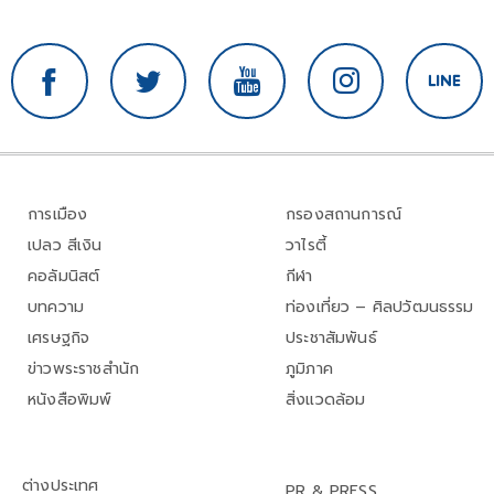
การเมือง
กรองสถานการณ์
เปลว สีเงิน
วาไรตี้
คอลัมนิสต์
กีฬา
บทความ
ท่องเที่ยว – ศิลปวัฒนธรรม
เศรษฐกิจ
ประชาสัมพันธ์
ข่าวพระราชสำนัก
ภูมิภาค
หนังสือพิมพ์
สิ่งแวดล้อม
ต่างประเทศ
PR & PRESS