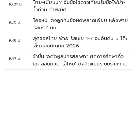
'ไทย-เมียนมา' จับมือใช้ดาวเทียมรับมือไฟป่า-
10:01 น.
ลดเหลื่อมล้ำทางเทคโนโลยี เซฟงบไป
น้ำท่วม-ภัยพิบัติ
กว่า900ล้าน เชื่อหากใช้เต็มที่เอกชนขาดทุน
'โค้ชหมี' ติงลูกทีมข้อผิดพลาดเพียบ หลังพ่าย
ย่อยยับ
9:50 น.
'รัสเซีย' ยับ
ฟุตซอลไทย พ่าย รัสเซีย 1-7 จบอันดับ 3 โต๊ะ
9:48 น.
เล็กคอนติเนทัล 2026
ขำขื่น 'อดีตผู้สมัครสส.พท.' ยกการศึกษาทั่ว
9:47 น.
โลกสอนมวย 'เจ๊ไหม' ยังคิดแบบระบบราชการ
เดิม