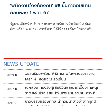
'พนักงานจ้างท้องถิ่น' เฮ! ขึ้นค่าตอบแทน
ย้อนหลัง 1 พ.ค. 67
รัฐบาลเดินหน้าปรับค่าตอบแทน 'พนักงานจ้างท้องถิ่น' มีผล
ย้อนหลัง 1 พ.ค. 67 ยกระดับรายได้ให้สอดคล้องนโยบายปรับ
เงินเดือนภาครัฐ
NEWS UPDATE
วธ.เตรียมพร้อม พิธีการศพในพระบรมราชานุ
20:59 น.
เคราะห์ เหตุยิงในโรงเรียน
ในหลวง ทรงรับผู้เสียชีวิตและบาดเจ็บจากเหตุก
20:27 น.
ราดยิงในโรงเรียน ไว้ในพระบรมราชานุเคราะห์
ชาวบุรีรัมย์ร้องทุกข์ น้ำท่วมนาข้าวซ้ำซากทุกปี
20:13 น.