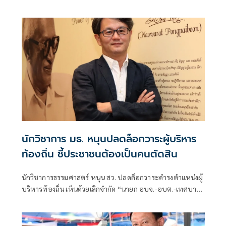
สมัครรายหนึ่งยื่นเรื่องร้องเรียนคู่แข่ง กล่าวหาว่ากระทำผิด
กฎหมายเลือกตั้งท้องถิ่น ก่อนหมดวาระการดำรงตำแหน่งเดิม
นักวิชาการ มธ. หนุนปลดล็อกวาระผู้บริหาร
ท้องถิ่น ชี้ประชาชนต้องเป็นคนตัดสิน
นักวิชาการธรรมศาสตร์ หนุน สว. ปลดล็อกวาระดำรงตำแหน่งผู้
บริหารท้องถิ่น เห็นด้วยเลิกจำกัด “นายก อบจ.-อบต.-เทศบาล”
ทำงานได้ไม่เกิน 2 วาระ ชี้ไม่มีประเทศใดใ