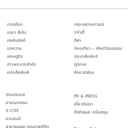
การเมือง
กรองสถานการณ์
เปลว สีเงิน
วาไรตี้
คอลัมนิสต์
กีฬา
บทความ
ท่องเที่ยว – ศิลปวัฒนธรรม
เศรษฐกิจ
ประชาสัมพันธ์
ข่าวพระราชสำนัก
ภูมิภาค
หนังสือพิมพ์
สิ่งแวดล้อม
ต่างประเทศ
PR & PRESS
อาชญากรรม
เกี่ยวกับเรา
X-CITE
ติดต่อและ สนับสนุน
ยานยนต์
สาธารณสุข-คุณภาพชีวิต