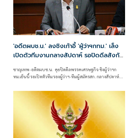
'อดีตผบช.น.' ลงชิงเก้าอี้ 'ผู้ว่าฯกทม.' เล็ง
เปิดตัวทีมงานกลางสัปดาห์ รอปิดดีลสังกัด
พรรคหรืออิสระ
ชาญเทพ-อดีตผบช.น. คุยปิดดีลพรรคเศรษฐกิจ ชิงผู้ว่าฯก
ทม.เย็นนี้ รอเปิดตัวทีมรองผู้ว่าฯ-ทีมผู้สมัครสก. กลางสัปดาห์
ลั่นหากเข้าไปบริหารกรุงเทพ รับจบปัญหารถไฟชนรถเมล์