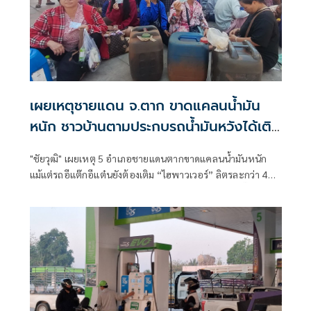
เผยเหตุชายแดน จ.ตาก ขาดแคลนน้ำมัน
หนัก ชาวบ้านตามประกบรถน้ำมันหวังได้เติม
ที่ปั๊ม แต่กลับขนไปส่งออก
"ชัยวุฒิ" เผยเหตุ 5 อำเภอชายแดนตากขาดแคลนน้ำมันหนัก
แม้แต่รถอีแต๊กอีแต๋นยังต้องเติม “ไฮพาวเวอร์” ลิตรละกว่า 40
บาท ขณะที่ชาวบ้านตามประกบรถน้ำมันหวังได้เติมที่ปั๊มแต่
กลับขนไปท่าข้ามเตรียมส่งออก