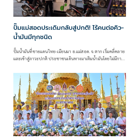
ปั๊มแม่สอดประเดิมกลับสู่ปกติ! ไร้คนต่อคิว-
น้ำมันมีทุกชนิด
ปั๊มน้ำมันที่ชายแดนไทย-เมียนมา อ.แม่สอด. จ.ตาก เริ่มคลี่คลาย
และเข้าสู่ภาวะปกติ ประชาชนเดินทางมาเติมน้ำมันโดยไม่มีการ
ต่อคิวยาว