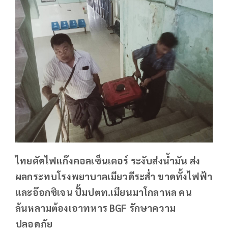
ไทยตัดไฟแก๊งคอลเซ็นเตอร์ ระงับส่งน้ำมัน ส่ง
ผลกระทบโรงพยาบาลเมียวดีระส่ำ ขาดทั้งไฟฟ้า
และอ๊อกซิเจน ปั้มปตท.เมียนมาโกลาหล คน
ล้นหลามต้องเอาทหาร BGF รักษาความ
ปลอดภัย