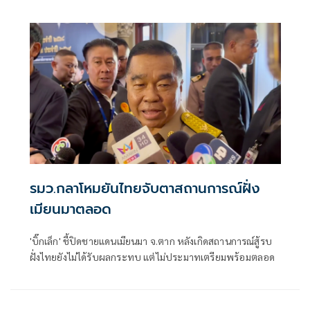
น. ที่ผ่านมา และ เวลา 00.48 น เช้ามืดวันที่ 28 ธันวาคม 2568.
ได้เกิดการระเบิดขึ้น 4 ครั้ง
รมว.กลาโหมยันไทยจับตาสถานการณ์ฝั่ง
เมียนมาตลอด
'บิ๊กเล็ก' ชี้ปิดชายแดนเมียนมา จ.ตาก หลังเกิดสถานการณ์สู้รบ
ฝั่งไทยยังไม่ได้รับผลกระทบ แต่ไม่ประมาทเตรียมพร้อมตลอด