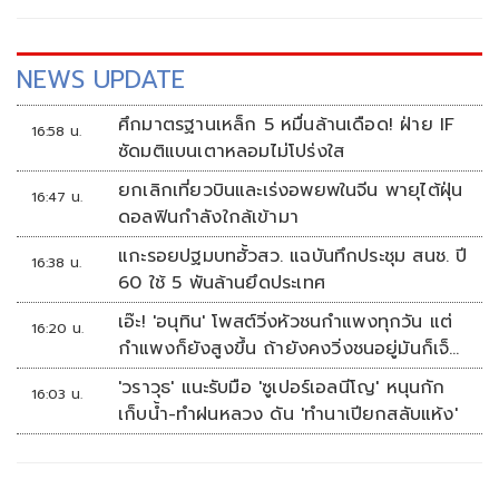
NEWS UPDATE
ศึกมาตรฐานเหล็ก 5 หมื่นล้านเดือด! ฝ่าย IF
16:58 น.
ซัดมติแบนเตาหลอมไม่โปร่งใส
ยกเลิกเที่ยวบินและเร่งอพยพในจีน พายุไต้ฝุ่น
16:47 น.
ดอลฟินกำลังใกล้เข้ามา
แกะรอยปฐมบทฮั้วสว. แฉบันทึกประชุม สนช. ปี
16:38 น.
60 ใช้ 5 พันล้านยึดประเทศ
เอ๊ะ! 'อนุทิน' โพสต์วิ่งหัวชนกำแพงทุกวัน แต่
16:20 น.
กำแพงก็ยังสูงขึ้น ถ้ายังคงวิ่งชนอยู่มันก็เจ็บ
หัวอีก
'วราวุธ' แนะรับมือ 'ซูเปอร์เอลนีโญ' หนุนกัก
16:03 น.
เก็บน้ำ-ทำฝนหลวง ดัน 'ทำนาเปียกสลับแห้ง'