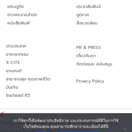
เศรษฐกิจ
ประชาสัมพันธ์
ข่าวพระราชสำนัก
ภูมิภาค
หนังสือพิมพ์
สิ่งแวดล้อม
ต่างประเทศ
PR & PRESS
อาชญากรรม
เกี่ยวกับเรา
X-CITE
ติดต่อและ สนับสนุน
ยานยนต์
สาธารณสุข-คุณภาพชีวิต
Privacy Policy
บันเทิง
ไทยโพสต์ ทีวี
Copyright© thaipost.net, All rights reserved.,
เราใช้คุกกี้เพื่อพัฒนาประสิทธิภาพ และประสบการณ์ที่ดีในการใช้
เว็บไซต์ของคุณ คุณสามารถศึกษารายละเอียดได้ที่นี่
ออกแบบเว็บ จัดทำเว็บไซต์โดย iDesign