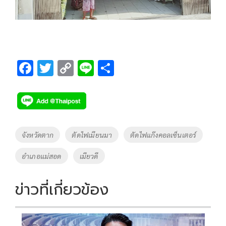
F
T
C
Li
S
ac
wi
o
n
h
e
tt
p
e
ar
b
er
y
e
o
Li
Tags
จังหวัดตาก
ตัดไฟเมียนมา
ตัดไฟแก๊งคอลเซ็นเตอร์
o
n
อำเภอแม่สอด
เมียวดี
k
k
ข่าวที่เกี่ยวข้อง